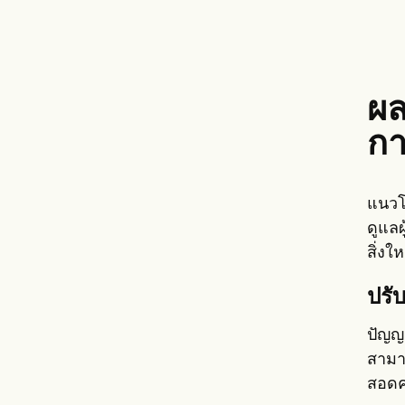
ผล
กา
แนวโ
ดูแลผ
สิ่งใ
ปรั
ปัญญ
สามา
สอดค