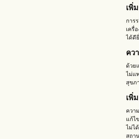
เพิ่
การร
เครื่
ได้ดี
ควา
ด้วยแ
ไม่แ
สุขภา
เพิ
ความเ
แก้ไ
ไม่ได
สถาน