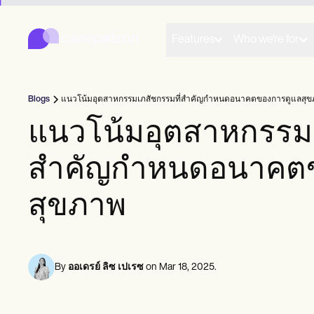
Carepatron
Product
การจัดตารางเวลา
Features
Who we're for
เอกสาร
พอร์ทัลคนไข้
บันทึกสุขภาพ
การเรียกเก็บเงิน
Blogs
แนวโน้มอุตสาหกรรมเภสัชกรรมที่สำคัญกำหนดอนาคตของการดูแลสุ
การปฏิบัติตาม
แบบฟอร์มออนไลน์
แนวโน้มอุตสาหกรรมเ
การแจ้งเตือน
การชำระเงิน
สำคัญกำหนดอนาคตข
เทเลเฮลท์
หมายเหตุทางคลินิก
การจัดการฝึก
สุขภาพ
Community
ผู้ฝึกฝนคนเดียว
ผู้ปฏิบัติงานใหม่
ทีม
ที่ปรึกษา
By
ออเดรย์ ลิซ เปเรซ
on
Mar 18, 2025
.
โค้ช
นักพยาธิวิทยาภาษา
หมอไคโรแพรคเตอร์