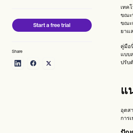
Patient Visit Summary Template
Help Center
เทคโ
Demos
ขณะที
Training Hub
ขณะเด
Webinars
Start a free trial
Switch to Carepatron
ยาแล
Become a Partner
Pricing
คู่ม
Why Carepatron?
Share
Login
แบบส
Get started
ปรับต
แน
อุตส
การเ