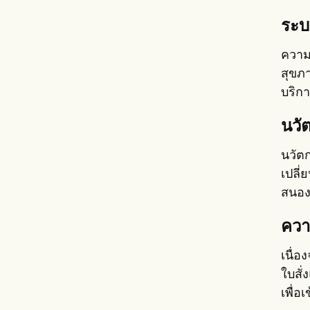
ระบ
ความ
สุขภา
บริกา
นวั
นวัตก
เปลี
สนองค
ควา
เนื่อ
ใบสั
เพื่อ