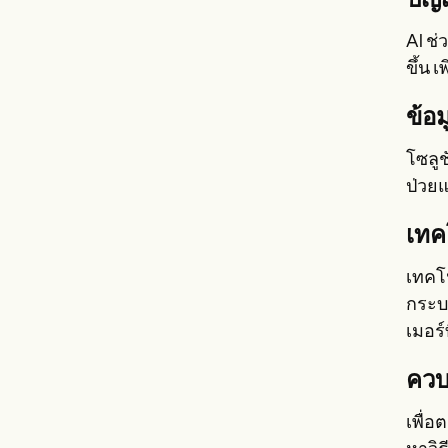
ปัญ
AI ช
ขึ้น
ข้อ
โซลู
ป่วย
เทค
เทคโน
กระบ
เมอร์
ควบ
เพื่อ