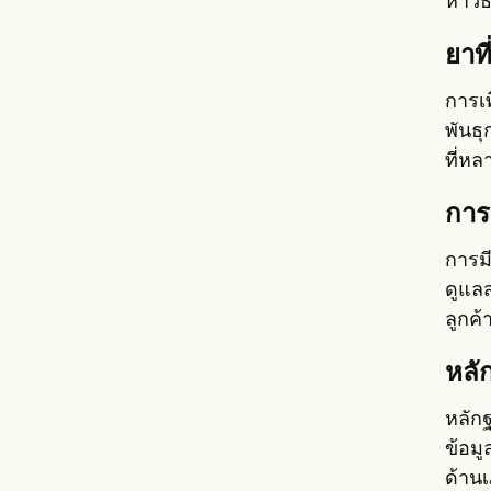
หาวิ
ยาท
การเพ
พันธ
ที่ห
การ
การมี
ดูแล
ลูกค้
หลั
หลัก
ข้อมู
ด้าน