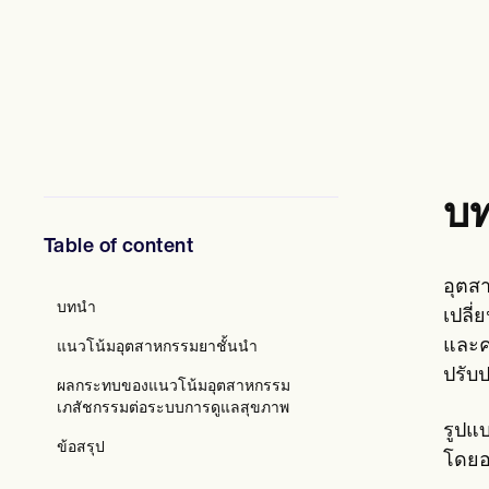
ผู้เชี่ยวชาญด้านสุขภาพจิต
นักสังคมสงเคราะห์
นักโภชนาการและนักโภชนาการ
นักกายภาพบำบัด
นักจิตวิทยา
พยาบาล
นักนวดบำบัด
นักอาชีวบำบัด
Resources
บ
บล็อก
คู่มือทรัพยากร
Table of content
เปรียบเทียบ
คู่มือแอป
อุตส
เทมเพลต
บทนำ
รหัส ICD
เปลี่
Procedure Codes
และค
แนวโน้มอุตสาหกรรมยาชั้นนำ
เทมเพลตซูเปอร์บิลล์
ปรับป
แม่แบบหมายเหตุ SOAP
ผลกระทบของแนวโน้มอุตสาหกรรม
เทมเพลตแผนการรักษา
เภสัชกรรมต่อระบบการดูแลสุขภาพ
Informed Consent Form
รูปแ
Social Work Treatment Plans
ข้อสรุป
โดยอ
DAR Note Template