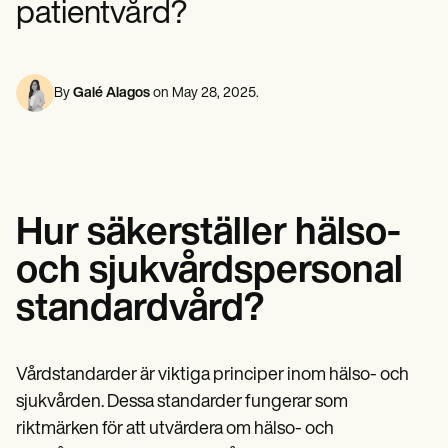
Mental hälsovårdspersonal
Life coaches
patientvård?
Insurance claims
Speech therapists
Socialarbetare
Massage therapists
Dietister och näringsläkare
Personal trainers
Sjukgymnaster
Psykologer
By
Galé Alagos
on
May 28, 2025
.
Sjuksköterskor
Massageterapeuter
Arbetsterapeuter
Resources
Bloggar
Resursguider
Hur säkerställer hälso-
Jämförelse
Appguider
och sjukvårdspersonal
Mallar
ICD-koder
standardvård?
Procedure Codes
Superbill-mall
SOAP Anteckningsmall
Mall för behandlingsplan
Vårdstandarder är viktiga principer inom hälso- och
Informed Consent Form
sjukvården. Dessa standarder fungerar som
Social Work Treatment Plans
riktmärken för att utvärdera om hälso- och
DAR Note Template