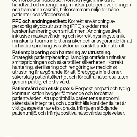
och förbättrar hälsoutfall. Korrekt hygien, inklusive
handtvätt och ytrengöring, minskar patogenöverföringen
och främjar en säkrare, hälsosammare miljö för både
patienter och vårdpersonal.
PPE och andningsetikett:
Korrekt användning av
personlig skyddsutrustning (PPE) skyddar mot
korskontaminering och smittämnen. Andningsetikett,
inklusive maskanvändning och korrekt nysningsteknik,
minskar luftburna infektionsrisker och är avgörande för att
förhindra spridning av sjukdomar, särskilt under utbrott.
Patientplacering och hantering av utrustning:
Strategisk patientplacering i lämpliga områden minskar
smittspridningen och säkerställer säkerheten. Korrekt
hantering, sterilisering och rengöring av medicinsk
utrustning är avgörande för att förebygga infektioner,
säkerställa patientsäkerhet och förbättra hälsoresultaten
genom pålitlig, effektiv vård.
Patientvård och etisk praxis:
Respekt, empati och tydlig
kommunikation bygger förtroende och förbättrar
patientvården. Att upprätthålla patientens autonomi,
säkerställa integritet, och upprätthålla konfidentialitet är
viktiga aspekter av etisk praxis, främja en stödjande
patientmiljö, och främja positiva hälsovårdsupplevelser.