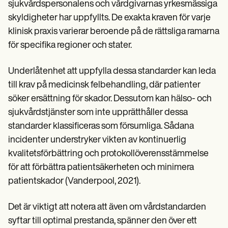
Patient Visit Summary Template
sjukvårdspersonalens och vårdgivarnas yrkesmässiga
Help Center
skyldigheter har uppfyllts. De exakta kraven för varje
Demos
Training Hub
klinisk praxis varierar beroende på de rättsliga ramarna
Webinars
för specifika regioner och stater.
Switch to Carepatron
Become a Partner
Underlåtenhet att uppfylla dessa standarder kan leda
Pricing
Why Carepatron?
till krav på medicinsk felbehandling, där patienter
Login
söker ersättning för skador. Dessutom kan hälso- och
Get started
sjukvårdstjänster som inte upprätthåller dessa
standarder klassificeras som försumliga. Sådana
incidenter understryker vikten av kontinuerlig
kvalitetsförbättring och protokollöverensstämmelse
för att förbättra patientsäkerheten och minimera
patientskador (Vanderpool, 2021).
Det är viktigt att notera att även om vårdstandarden
syftar till optimal prestanda, spänner den över ett