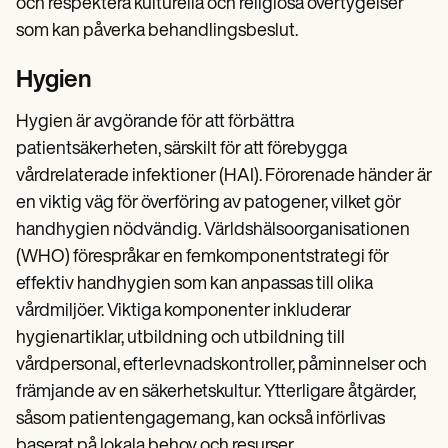
och respektera kulturella och religiösa övertygelser
som kan påverka behandlingsbeslut.
Hygien
Hygien är avgörande för att förbättra
patientsäkerheten, särskilt för att förebygga
vårdrelaterade infektioner (HAI). Förorenade händer är
en viktig väg för överföring av patogener, vilket gör
handhygien nödvändig. Världshälsoorganisationen
(WHO) förespråkar en femkomponentstrategi för
effektiv handhygien som kan anpassas till olika
vårdmiljöer. Viktiga komponenter inkluderar
hygienartiklar, utbildning och utbildning till
vårdpersonal, efterlevnadskontroller, påminnelser och
främjande av en säkerhetskultur. Ytterligare åtgärder,
såsom patientengagemang, kan också införlivas
baserat på lokala behov och resurser