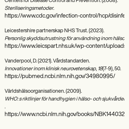
Centers for Disease Control and Prevention. (2008).
Steriliseringsmetoder
.
https://www.cdc.gov/infection-control/hcp/disinfecti
Leicestershire partnerskap NHS Trust. (2023).
Personlig skyddsutrustning för användning inom hälso- 
https://www.leicspart.nhs.uk/wp-content/uploads
Vanderpool, D. (2021). Vårdstandarden.
Innovationer inom klinisk neurovetenskap
,
18
(7-9), 50.
https://pubmed.ncbi.nlm.nih.gov/34980995/
Världshälsoorganisationen. (2009).
WHO: s riktlinjer för handhygien i hälso- och sjukvården:
.
https://www.ncbi.nlm.nih.gov/books/NBK144032/