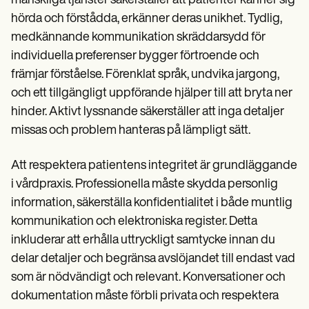
mänskliga tjänster säkerställer att patienter känner sig
hörda och förstådda, erkänner deras unikhet. Tydlig,
medkännande kommunikation skräddarsydd för
individuella preferenser bygger förtroende och
främjar förståelse. Förenklat språk, undvika jargong,
och ett tillgängligt uppförande hjälper till att bryta ner
hinder. Aktivt lyssnande säkerställer att inga detaljer
missas och problem hanteras på lämpligt sätt.
Att respektera patientens integritet är grundläggande
i vårdpraxis. Professionella måste skydda personlig
information, säkerställa konfidentialitet i både muntlig
kommunikation och elektroniska register. Detta
inkluderar att erhålla uttryckligt samtycke innan du
delar detaljer och begränsa avslöjandet till endast vad
som är nödvändigt och relevant. Konversationer och
dokumentation måste förbli privata och respektera