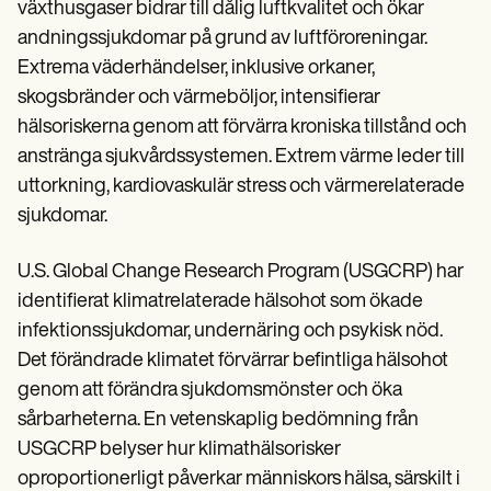
Patient Visit Summary Template
växthusgaser bidrar till dålig luftkvalitet och ökar
Help Center
andningssjukdomar på grund av luftföroreningar.
Demos
Extrema väderhändelser, inklusive orkaner,
Training Hub
Webinars
skogsbränder och värmeböljor, intensifierar
Switch to Carepatron
hälsoriskerna genom att förvärra kroniska tillstånd och
Become a Partner
Pricing
anstränga sjukvårdssystemen. Extrem värme leder till
Why Carepatron?
uttorkning, kardiovaskulär stress och värmerelaterade
Login
sjukdomar.
Get started
U.S. Global Change Research Program (USGCRP) har
identifierat klimatrelaterade hälsohot som ökade
infektionssjukdomar, undernäring och psykisk nöd.
Det förändrade klimatet förvärrar befintliga hälsohot
genom att förändra sjukdomsmönster och öka
sårbarheterna. En vetenskaplig bedömning från
USGCRP belyser hur klimathälsorisker
oproportionerligt påverkar människors hälsa, särskilt i