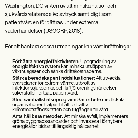
Washington, DC vikten av att minska hälso- och
sjukvårdsrelaterade kolavtryck samtidigt som
patientvården förbättras under extrema
väderhändelser (USGCRP, 2018).
För att hantera dessa utmaningar kan vårdinrättningar:
Förbättra energieffektiviteten:
Uppgradering av
energieffektiva system kan minska utsläppen av
växthusgaser och sänka driftskostnaderna.
Stärka beredskapen i nödsituationer:
Att utveckla
svarsplaner för extrem värme, utbrott av
infektionssjukdomar, och luftföroreningshändelser
säkerställer fortsatt patientvård.
Stöd samhällshälsoprogram:
Samarbete med lokala
organisationer hjälper till att förbättra
klimatmotståndskraften och tillgången till vård.
Anta hållbara metoder:
Att minska avfall, implementera
gröna byggnadsstandarder och investera i förnybara
energikällor bidrar till långsiktig hållbarhet.