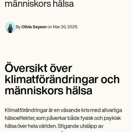
människors hälsa
Mental hälsovårdspersonal
Life coaches
Insurance claims
Speech therapists
Socialarbetare
Massage therapists
Dietister och näringsläkare
Personal trainers
Sjukgymnaster
Psykologer
By
Olivia Sayson
on
Mar 20, 2025
.
Sjuksköterskor
Massageterapeuter
Arbetsterapeuter
Resources
Bloggar
Resursguider
Översikt över
Jämförelse
Appguider
klimatförändringar och
Mallar
ICD-koder
människors hälsa
Procedure Codes
Superbill-mall
SOAP Anteckningsmall
Mall för behandlingsplan
Klimatförändringar är en växande kris med allvarliga
Informed Consent Form
hälsoeffekter, som påverkar både fysisk och psykisk
Social Work Treatment Plans
hälsa över hela världen. Stigande utsläpp av
DAR Note Template