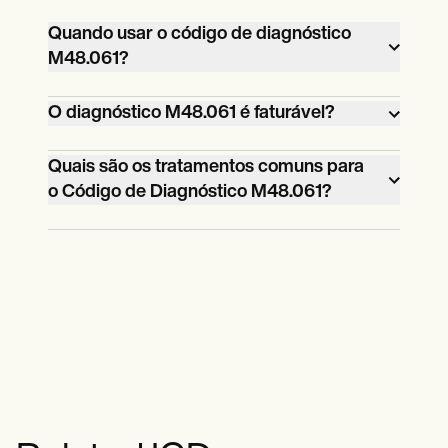
Quando usar o código de diagnóstico
M48.061?
Você usa o M48.061 quando precisa
O diagnóstico M48.061 é faturável?
diagnosticar o paciente com estenose
espinhal na região lombar e ele não
Sim, o M48.061 é um código de
Quais são os tratamentos comuns para
o Código de Diagnóstico M48.061?
apresenta nenhum sintoma de
diagnóstico faturável que pode ser usado
claudicação neurogênica.
para reembolsos.
Entre os tratamentos comuns para o
código de diagnóstico M48.061 estão
fisioterapia, medicina e cirurgia.