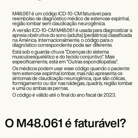
Patient Visit Summary Template
Help Center
Demos
M48.061 é um código ICD-10-CM faturável para
Training Hub
reembolso de diagnóstico médico de estenose espinhal,
região lombar sem claudicação neurogênica.
Webinars
A versão ICD-10-CM M48.061 é usada para diagnosticar a
Switch to Carepatron
apneia obstrutiva do sono (adulta) (pediátrica) classificada
Become a Partner
na América. Internacionalmente, o código para o
Pricing
diagnóstico correspondente pode ser diferente.
Why Carepatron?
Está sob o guarda-chuva “Doenças do sistema
Login
musculoesquelético e do tecido conjuntivo”. Mais
Get started
especificamente, está em “Outras espondilopatias”.
Os médicos podem usar esse código quando o paciente
tem estenose espinhal lombar, mas não apresenta os
sintomas de claudicação neurogênica, que são cólicas,
formigamento ou dor nas nádegas, quadris, região lombar
e uma ou ambas as pernas.
O código é válido até o final do ano fiscal de 2023.
O M48.061 é faturável?