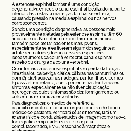
A estenose espinhal lombar é uma condição
degenerativa em que o canal espinhal localizado na parte
inferior das costas ou na região lombar se estreita,
causando pressão na medula espinhal ou nos nervos
correspondentes.
Sendo uma condição degenerativa, as pessoas mais
provavelmente afetadas pela estenose espinhal têm 60
anos ou mais. No entanto, em certas circunstâncias,
também pode afetar pacientes mais jovens,
especialmente se eles tiverem algum dos seguintes:
artrite reumatoide, doenças ósseas específicas,
lesões/tumores da coluna vertebral, canal espinhal
estreito ou cirurgia da coluna vertebral.
Os sintomas da estenose espinhal são perda da função
intestinal ou da bexiga, ciática, cãibras nas panturrilhas ou
dormência/fraqueza nas nádegas, panturrilhas e pernas.
É possível, entretanto, que o paciente não tenha esses
sintomas, especialmente se não tiver claudicação
neurogênica, cujos sintomas são dor, formigamento ou
cólicas nas extremidades afetadas.
Para diagnosticar, o médico de referência,
especificamente um neurocirurgião, reunirá o histórico
médico do paciente, verificará seus sintomas, fará um
exame físico e conduzirá estudos de imagem como raio-x,
tomografia computadorizada, tomografia
computadorizada, EMG, ressonância magnética e