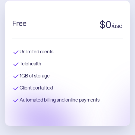
Free
$
0
/
usd
Unlimited clients
Telehealth
1GB of storage
Client portal text
Automated billing and online payments