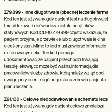
Patient Visit Summary Template
Help Center
Demos
Z79.899 - Inne długotrwałe (obecne) leczenie farmak
Training Hub
Kod ten jest używany, gdy pacjent jest na długotrwałej
Webinars
Switch to Carepatron
terapii lekowej i doświadcza nietolerancji leków
Become a Partner
statynowych. Kod ICD-10 Z79.899 często wskazuje, że
Pricing
pacjent przyjmuje przewlekłe lub długotrwałe leki na
Why Carepatron?
Login
określony stan. Mimo to kod musi zawierać informacje
Get started
o stosowanym leku. Ten kod pomaga
udokumentować, że pacjent przechodzi trwającą
terapię lekową, co może być ważną informacją dla
pracowników służby zdrowia, którą należy wziąć pod
uwagę przy ocenie ogólnego stanu zdrowia pacjenta i
planu leczenia.
Z91.130 - Celowe niedodawkowanie schematu leczeni
Kod ten jest używany, gdy pacjent celowo zmniejsza