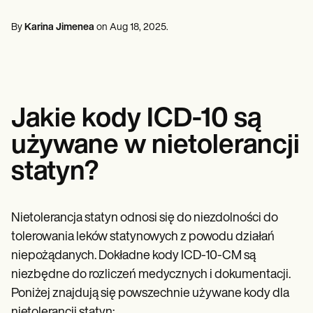
Specjaliści ds. Zdrowia Psychicznego
Life coaches
Insurance claims
Speech therapists
Pracownicy socjalni
Massage therapists
By
Karina Jimenea
on
Aug 18, 2025
.
Dietetycy i dietetycy
Personal trainers
Fizjoterapeuci
Psychologowie
Pielęgniarki
Masażyści
Terapeuci zajęciowi
Jakie kody ICD-10 są
Resources
Blogi
używane w nietolerancji
Przewodniki po zasobach
Porównanie
statyn?
Przewodniki po aplikacjach
Szablony
Kody ICD
Procedure Codes
Nietolerancja statyn odnosi się do niezdolności do
Szablon Superbill
tolerowania leków statynowych z powodu działań
Szablon notatki SOAP
niepożądanych. Dokładne kody ICD-10-CM są
Szablon planu leczenia
Informed Consent Form
niezbędne do rozliczeń medycznych i dokumentacji.
Social Work Treatment Plans
Poniżej znajdują się powszechnie używane kody dla
DAR Note Template
nietolerancji statyn: