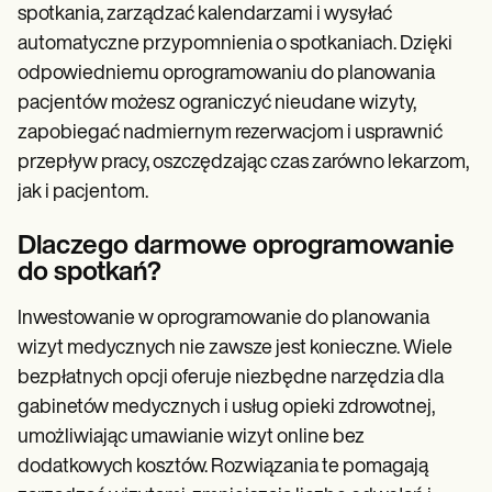
Patient Visit Summary Template
spotkania, zarządzać kalendarzami i wysyłać
Help Center
automatyczne przypomnienia o spotkaniach. Dzięki
Demos
Training Hub
odpowiedniemu oprogramowaniu do planowania
Webinars
pacjentów możesz ograniczyć nieudane wizyty,
Switch to Carepatron
zapobiegać nadmiernym rezerwacjom i usprawnić
Become a Partner
Pricing
przepływ pracy, oszczędzając czas zarówno lekarzom,
Why Carepatron?
jak i pacjentom.
Login
Get started
Dlaczego darmowe oprogramowanie
do spotkań?
Inwestowanie w oprogramowanie do planowania
wizyt medycznych nie zawsze jest konieczne. Wiele
bezpłatnych opcji oferuje niezbędne narzędzia dla
gabinetów medycznych i usług opieki zdrowotnej,
umożliwiając umawianie wizyt online bez
dodatkowych kosztów. Rozwiązania te pomagają