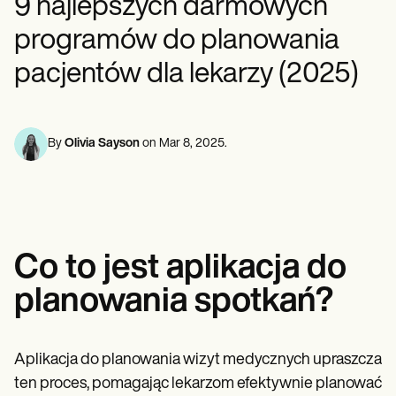
9 najlepszych darmowych
Specjaliści ds. Zdrowia Psychicznego
Life coaches
Insurance claims
Speech therapists
Pracownicy socjalni
Massage therapists
programów do planowania
Dietetycy i dietetycy
Personal trainers
Fizjoterapeuci
pacjentów dla lekarzy (2025)
Psychologowie
Pielęgniarki
Masażyści
Terapeuci zajęciowi
By
Olivia Sayson
on
Mar 8, 2025
.
Resources
Blogi
Przewodniki po zasobach
Porównanie
Przewodniki po aplikacjach
Szablony
Kody ICD
Co to jest aplikacja do
Procedure Codes
Szablon Superbill
planowania spotkań?
Szablon notatki SOAP
Szablon planu leczenia
Informed Consent Form
Aplikacja do planowania wizyt medycznych upraszcza
Social Work Treatment Plans
DAR Note Template
ten proces, pomagając lekarzom efektywnie planować