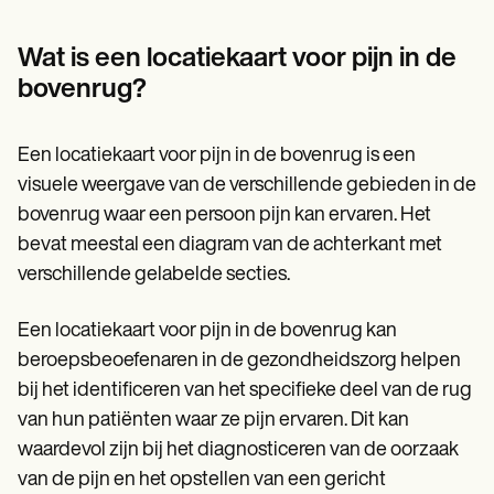
Patient Visit Summary Template
Help Center
Demos
Wat is een locatiekaart voor pijn in de
Training Hub
bovenrug?
Webinars
Switch to Carepatron
Become a Partner
Een locatiekaart voor pijn in de bovenrug is een
Pricing
Why Carepatron?
visuele weergave van de verschillende gebieden in de
Login
bovenrug waar een persoon pijn kan ervaren. Het
Get started
bevat meestal een diagram van de achterkant met
verschillende gelabelde secties.
Een locatiekaart voor pijn in de bovenrug kan
beroepsbeoefenaren in de gezondheidszorg helpen
bij het identificeren van het specifieke deel van de rug
van hun patiënten waar ze pijn ervaren. Dit kan
waardevol zijn bij het diagnosticeren van de oorzaak
van de pijn en het opstellen van een gericht