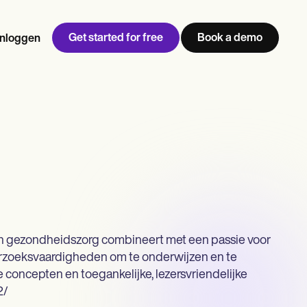
Get started for free
Book a demo
Inloggen
w
Jen built LifeLoong Therapy alongside a demanding finance
 every type of practitioner — find the tools built for
career, with clients across the world.
Grow your business
View Jen’s story
Praktijkbeheer
Naleving en beveiliging
Carepatron AI
 van gezondheidszorg combineert met een passie voor
erzoeksvaardigheden om te onderwijzen en te
Bekijk de volledige workflow
 concepten en toegankelijke, lezersvriendelijke
2/