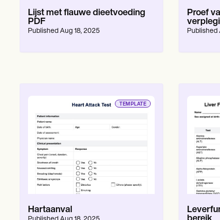
Lijst met flauwe dieetvoeding
Proef v
PDF
verpleg
Published
Aug 18, 2025
Published
TEMPLATE
Hartaanval
Leverfu
bereik
Published
Aug 18, 2025