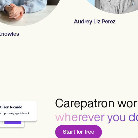
Audrey Liz Perez
Knowles
Carepatron wor
wherever you d
Start for free