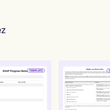
es
Insurance claims
ez
TEMPLATE