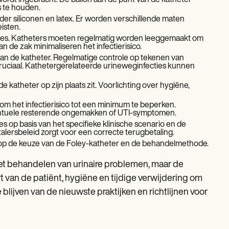
s wordt ingebracht. De ballon aan de punt van de katheter
s te houden.
der siliconen en latex. Er worden verschillende maten
isten.
cties. Katheters moeten regelmatig worden leeggemaakt om
n de zak minimaliseren het infectierisico.
van de katheter. Regelmatige controle op tekenen van
is cruciaal. Kathetergerelateerde urineweginfecties kunnen
katheter op zijn plaats zit. Voorlichting over hygiëne,
om het infectierisico tot een minimum te beperken.
entuele resterende ongemakken of UTI-symptomen.
op basis van het specifieke klinische scenario en de
alersbeleid zorgt voor een correcte terugbetaling.
d op de keuze van de Foley-katheter en de behandelmethode.
et behandelen van urinaire problemen, maar de
 van de patiënt, hygiëne en tijdige verwijdering om
lijven van de nieuwste praktijken en richtlijnen voor