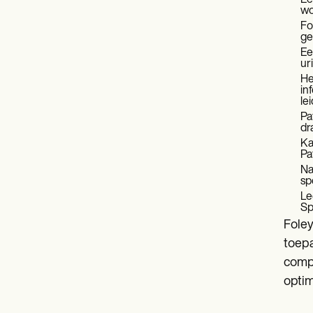
Ee
wo
Fo
ge
Ee
ur
He
in
le
Pa
dr
Ka
Pa
Na
sp
Le
Sp
Foley
toepa
compl
optim