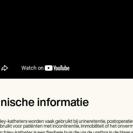
inische informatie
ley-katheters worden vaak gebruikt bij urineretentie, postoperatie
bruikt voor patiënten met incontinentie, immobiliteit of het onverm