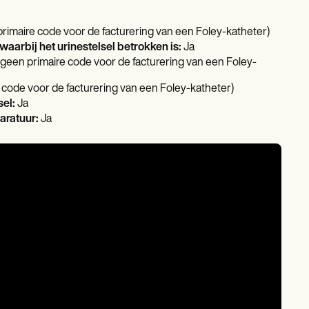
imaire code voor de facturering van een Foley-katheter)
arbij het urinestelsel betrokken is:
Ja
een primaire code voor de facturering van een Foley-
code voor de facturering van een Foley-katheter)
sel:
Ja
aratuur:
Ja