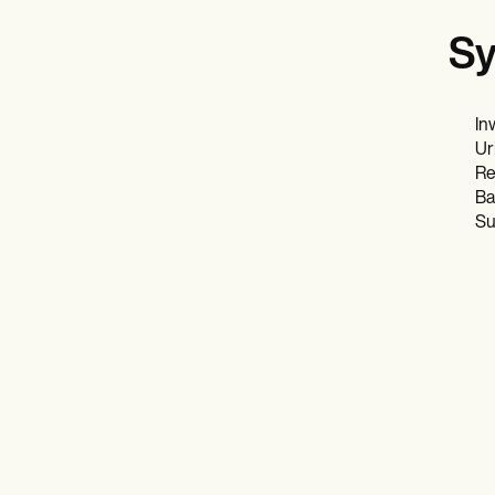
Sy
In
Ur
Re
Ba
Su