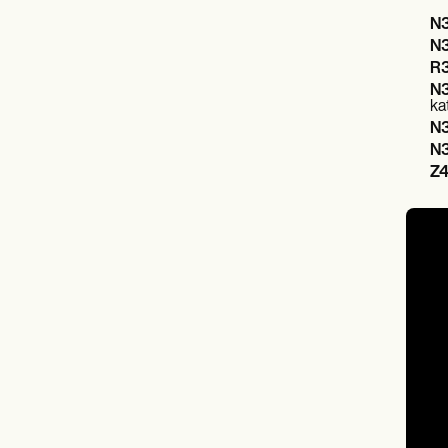
N3
N3
R3
N3
ka
N3
N3
Z4