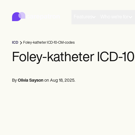
Carepatron
Product
Planning
Features
Who we're for
Documentatie
Patiëntenportaal
Gezondheidsdossiers
Facturering
ICD
Foley-katheter ICD-10-CM-codes
Naleving
Online formulieren
Foley-katheter ICD-
Herinneringen
Betalingen
Telezorg
Klinische aantekeningen
By
Olivia Sayson
on
Aug 18, 2025
.
Praktijkbeheer
Community
Individuele beoefenaars
Nieuwe beoefenaars
Teams
Raadgevers
Coaches
Logopedisten
Chiropractoren