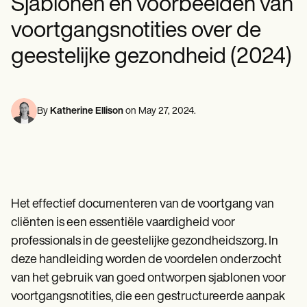
Sjablonen en voorbeelden van
Professionals in de geestelijke gezondheidszorg
Life coaches
Insurance claims
Speech therapists
Maatschappelijk werkers
Massage therapists
voortgangsnotities over de
Diëtisten en voedingsdeskundigen
Personal trainers
Fysiotherapeuten
geestelijke gezondheid (2024)
Psychologen
Verpleegkundigen
Massagetherapeuten
Ergotherapeuten
By
Katherine Ellison
on
May 27, 2024
.
Resources
Blogs
Gidsen met bronnen
Vergelijking
App-handleidingen
Sjablonen
ICD-codes
Het effectief documenteren van de voortgang van
Procedure Codes
cliënten is een essentiële vaardigheid voor
Superbill-sjabloon
SOAP-notitiesjabloon
professionals in de geestelijke gezondheidszorg. In
Sjabloon voor behandelplan
deze handleiding worden de voordelen onderzocht
Informed Consent Form
van het gebruik van goed ontworpen sjablonen voor
Social Work Treatment Plans
DAR Note Template
voortgangsnotities, die een gestructureerde aanpak