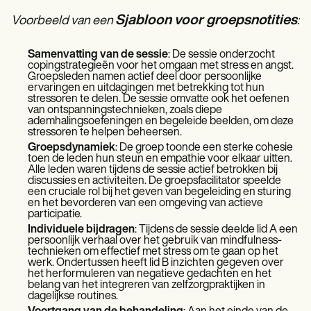
Sjabloon voor groepsnotities
Voorbeeld van een
:
Samenvatting van de sessie
: De sessie onderzocht
copingstrategieën voor het omgaan met stress en angst.
Groepsleden namen actief deel door persoonlijke
ervaringen en uitdagingen met betrekking tot hun
stressoren te delen. De sessie omvatte ook het oefenen
van ontspanningstechnieken, zoals diepe
ademhalingsoefeningen en begeleide beelden, om deze
stressoren te helpen beheersen.
Groepsdynamiek
: De groep toonde een sterke cohesie
toen de leden hun steun en empathie voor elkaar uitten.
Alle leden waren tijdens de sessie actief betrokken bij
discussies en activiteiten. De groepsfacilitator speelde
een cruciale rol bij het geven van begeleiding en sturing
en het bevorderen van een omgeving van actieve
participatie.
Individuele bijdragen
: Tijdens de sessie deelde lid A een
persoonlijk verhaal over het gebruik van mindfulness-
technieken om effectief met stress om te gaan op het
werk. Ondertussen heeft lid B inzichten gegeven over
het herformuleren van negatieve gedachten en het
belang van het integreren van zelfzorgpraktijken in
dagelijkse routines.