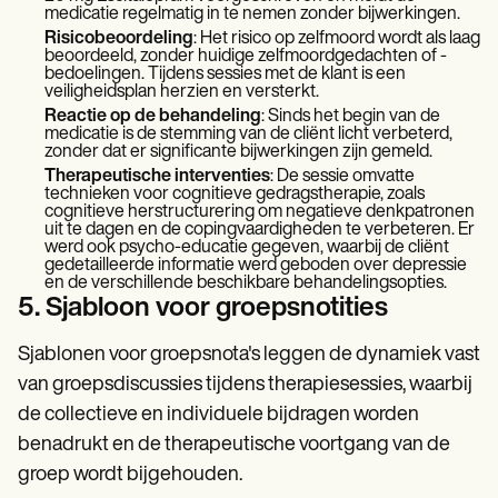
medicatie regelmatig in te nemen zonder bijwerkingen.
Risicobeoordeling
: Het risico op zelfmoord wordt als laag
beoordeeld, zonder huidige zelfmoordgedachten of -
bedoelingen. Tijdens sessies met de klant is een
veiligheidsplan herzien en versterkt.
Reactie op de behandeling
: Sinds het begin van de
medicatie is de stemming van de cliënt licht verbeterd,
zonder dat er significante bijwerkingen zijn gemeld.
Therapeutische interventies
: De sessie omvatte
technieken voor cognitieve gedragstherapie, zoals
cognitieve herstructurering om negatieve denkpatronen
uit te dagen en de copingvaardigheden te verbeteren. Er
werd ook psycho-educatie gegeven, waarbij de cliënt
gedetailleerde informatie werd geboden over depressie
en de verschillende beschikbare behandelingsopties.
5. Sjabloon voor groepsnotities
Sjablonen voor groepsnota's leggen de dynamiek vast
van groepsdiscussies tijdens therapiesessies, waarbij
de collectieve en individuele bijdragen worden
benadrukt en de therapeutische voortgang van de
groep wordt bijgehouden.