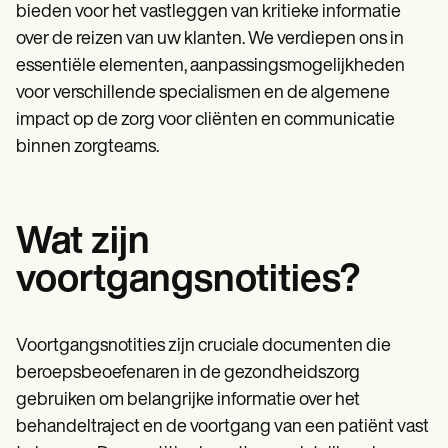
Patient Visit Summary Template
bieden voor het vastleggen van kritieke informatie
Help Center
over de reizen van uw klanten. We verdiepen ons in
Demos
Training Hub
essentiële elementen, aanpassingsmogelijkheden
Webinars
voor verschillende specialismen en de algemene
Switch to Carepatron
impact op de zorg voor cliënten en communicatie
Become a Partner
Pricing
binnen zorgteams.
Why Carepatron?
Login
Get started
Wat zijn
voortgangsnotities?
Voortgangsnotities zijn cruciale documenten die
beroepsbeoefenaren in de gezondheidszorg
gebruiken om belangrijke informatie over het
behandeltraject en de voortgang van een patiënt vast