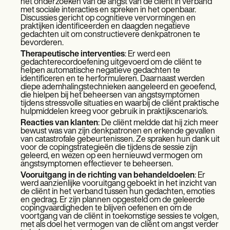
het onderzoeken van de angst van de cliënt in verband
met sociale interacties en spreken in het openbaar.
Discussies gericht op cognitieve vervormingen en
praktijken identificeerden en daagden negatieve
gedachten uit om constructievere denkpatronen te
bevorderen.
Therapeutische interventies
: Er werd een
gedachterecordoefening uitgevoerd om de cliënt te
helpen automatische negatieve gedachten te
identificeren en te herformuleren. Daarnaast werden
diepe ademhalingstechnieken aangeleerd en geoefend,
die hielpen bij het beheersen van angstsymptomen
tijdens stressvolle situaties en waarbij de cliënt praktische
hulpmiddelen kreeg voor gebruik in praktijkscenario's.
Reacties van klanten
: De cliënt meldde dat hij zich meer
bewust was van zijn denkpatronen en erkende gevallen
van catastrofale gebeurtenissen. Ze spraken hun dank uit
voor de copingstrategieën die tijdens de sessie zijn
geleerd, en wezen op een hernieuwd vermogen om
angstsymptomen effectiever te beheersen.
Vooruitgang in de richting van behandeldoelen
: Er
werd aanzienlijke vooruitgang geboekt in het inzicht van
de cliënt in het verband tussen hun gedachten, emoties
en gedrag. Er zijn plannen opgesteld om de geleerde
copingvaardigheden te blijven oefenen en om de
voortgang van de cliënt in toekomstige sessies te volgen,
met als doel het vermogen van de cliënt om angst verder