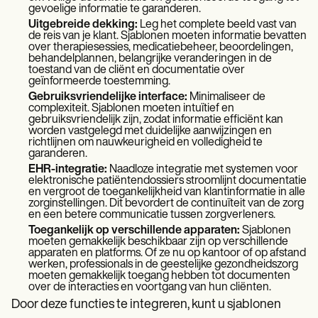
gevoelige informatie te garanderen.
Uitgebreide dekking:
Leg het complete beeld vast van
de reis van je klant. Sjablonen moeten informatie bevatten
over therapiesessies, medicatiebeheer, beoordelingen,
behandelplannen, belangrijke veranderingen in de
toestand van de cliënt en documentatie over
geïnformeerde toestemming.
Gebruiksvriendelijke interface:
Minimaliseer de
complexiteit. Sjablonen moeten intuïtief en
gebruiksvriendelijk zijn, zodat informatie efficiënt kan
worden vastgelegd met duidelijke aanwijzingen en
richtlijnen om nauwkeurigheid en volledigheid te
garanderen.
EHR-integratie:
Naadloze integratie met systemen voor
elektronische patiëntendossiers stroomlijnt documentatie
en vergroot de toegankelijkheid van klantinformatie in alle
zorginstellingen. Dit bevordert de continuïteit van de zorg
en een betere communicatie tussen zorgverleners.
Toegankelijk op verschillende apparaten:
Sjablonen
moeten gemakkelijk beschikbaar zijn op verschillende
apparaten en platforms. Of ze nu op kantoor of op afstand
werken, professionals in de geestelijke gezondheidszorg
moeten gemakkelijk toegang hebben tot documenten
over de interacties en voortgang van hun cliënten.
Door deze functies te integreren, kunt u sjablonen