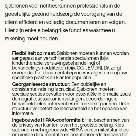
sjablonen voor notities kunnen professionals in de
geestelijke gezondheidszorg de voortgang van de
cliënt efficiënt en volledig documenteren en volgen.
Hier zijn enkele belangrijke functies waarmee u
rekening moet houden:
Flexibiliteit op maat:
Sjablonen moeten kunnen worden
aangepast aan verschillende specialismen (bijv.
kindertherapie, verslavingsbehandeling) of
behandelingsmodaliteiten (bijv. CGT, EMDR). Dit zorgt
ervoor dat het documentatieproces is afgestemd op uw
specifieke praktijk en klantenpopulatie.
Georganiseerde structuur:
Een duidelijke en
consistente indeling is cruciaal. Sjablonen moeten
speciale secties bevatten voor essentiële informatie, zoals
demografie, sessiesamenvattingen, beoordelingen,
behandeldoelen, interventies en toekomstplannen. Deze
structuur verbetert de leesbaarheid en het ophalen van
informatie.
Ingebouwde HIPAA-conformiteit:
Het beschermen van
de privacy van klanten is van het grootste belang. Kies
sjablonen met ingebouwde HIPAA-conformiteitsfuncties
om veilige documentatie en geautoriseerde toegang tot