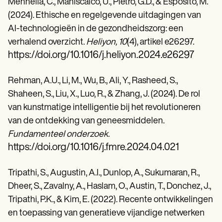
Mennella, C., Maniscalco, U., Pietro, G.D., & Esposito, M.
(2024). Ethische en regelgevende uitdagingen van
AI-technologieën in de gezondheidszorg: een
verhalend overzicht.
Heliyon, 10
(4), artikel e26297.
https://doi.org/10.1016/j.heliyon.2024.e26297
Rehman, A.U., Li, M., Wu, B., Ali, Y., Rasheed, S.,
Shaheen, S., Liu, X., Luo, R., & Zhang, J. (2024). De rol
van kunstmatige intelligentie bij het revolutioneren
van de ontdekking van geneesmiddelen.
Fundamenteel onderzoek.
https://doi.org/10.1016/j.fmre.2024.04.021
Tripathi, S., Augustin, A.I., Dunlop, A., Sukumaran, R.,
Dheer, S., Zavalny, A., Haslam, O., Austin, T., Donchez, J.,
Tripathi, P.K., & Kim, E. (2022). Recente ontwikkelingen
en toepassing van generatieve vijandige netwerken