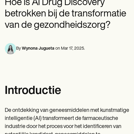
Hoe is AI Drug Discovery
Professionals in de geestelijke gezondheidszorg
Life coaches
Insurance claims
Speech therapists
Maatschappelijk werkers
Massage therapists
betrokken bij de transformatie
Diëtisten en voedingsdeskundigen
Personal trainers
Fysiotherapeuten
van de gezondheidszorg?
Psychologen
Verpleegkundigen
Massagetherapeuten
Ergotherapeuten
By
Wynona Jugueta
on
Mar 17, 2025
.
Resources
Blogs
Gidsen met bronnen
Vergelijking
App-handleidingen
Sjablonen
ICD-codes
Introductie
Procedure Codes
Superbill-sjabloon
SOAP-notitiesjabloon
De ontdekking van geneesmiddelen met kunstmatige
Sjabloon voor behandelplan
Informed Consent Form
intelligentie (AI) transformeert de farmaceutische
Social Work Treatment Plans
industrie door het proces voor het identificeren van
DAR Note Template