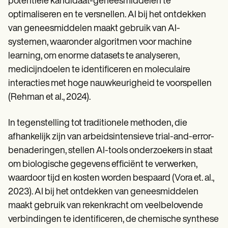
potentiële kandidaat-geneesmiddelen te
Patient Visit Summary Template
Help Center
optimaliseren en te versnellen. AI bij het ontdekken
Demos
van geneesmiddelen maakt gebruik van AI-
Training Hub
Webinars
systemen, waaronder algoritmen voor machine
Switch to Carepatron
learning, om enorme datasets te analyseren,
Become a Partner
medicijndoelen te identificeren en moleculaire
Pricing
Why Carepatron?
interacties met hoge nauwkeurigheid te voorspellen
Login
(Rehman et al., 2024).
Get started
In tegenstelling tot traditionele methoden, die
afhankelijk zijn van arbeidsintensieve trial-and-error-
benaderingen, stellen AI-tools onderzoekers in staat
om biologische gegevens efficiënt te verwerken,
waardoor tijd en kosten worden bespaard (Vora et. al.,
2023). AI bij het ontdekken van geneesmiddelen
maakt gebruik van rekenkracht om veelbelovende
verbindingen te identificeren, de chemische synthese