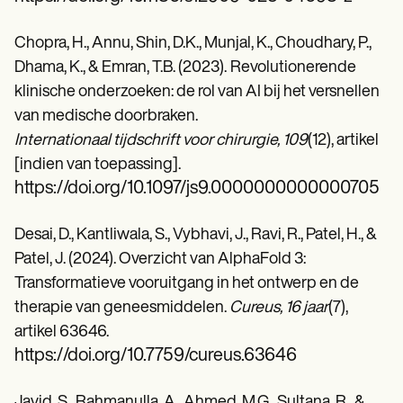
Chopra, H., Annu, Shin, D.K., Munjal, K., Choudhary, P.,
Dhama, K., & Emran, T.B. (2023).
Revolutionerende
klinische onderzoeken: de rol van AI bij het versnellen
van medische doorbraken.
Internationaal tijdschrift voor chirurgie, 109
(12), artikel
[indien van toepassing].
https://doi.org/10.1097/js9.0000000000000705
Desai, D., Kantliwala, S., Vybhavi, J., Ravi, R., Patel, H., &
Patel, J. (2024). Overzicht van AlphaFold 3:
Transformatieve vooruitgang in het ontwerp en de
therapie van geneesmiddelen.
Cureus, 16 jaar
(7),
artikel 63646.
https://doi.org/10.7759/cureus.63646
Javid, S., Rahmanulla, A., Ahmed, M.G., Sultana, R., &