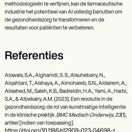
methodologieën te verfijnen, kan de farmaceutische
industrie het potentieel van AI volledig benutten om
de gezondheidszorg te transformeren en de
resultaten voor patiënten te verbeteren.
Referenties
Alowais, S.A., Alghamdi, S. S., Alsuhebany, N.,
Alqahtani, T., Alshaya, A., Almohareb, S.N., Aldairem, A.,
Alrashed, M., Saleh, K.B., Badreldin, H.A., Yami, A., Harbi,
S.A., & Albekairy, A.M. (2023). Een revolutie in de
gezondheidszorg: de rol van kunstmatige intelligentie
in de klinische praktijk.
BMC Medisch Onderwijs, 23
(1),
artikel [indien van toepassing].
https://doi.org/10.1186/s12909-023-04698-z