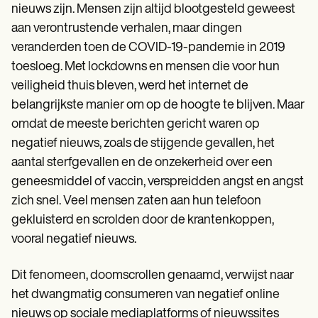
Patient Visit Summary Template
nieuws zijn. Mensen zijn altijd blootgesteld geweest
Help Center
aan verontrustende verhalen, maar dingen
Demos
Training Hub
veranderden toen de COVID-19-pandemie in 2019
Webinars
toesloeg. Met lockdowns en mensen die voor hun
Switch to Carepatron
veiligheid thuis bleven, werd het internet de
Become a Partner
Pricing
belangrijkste manier om op de hoogte te blijven. Maar
Why Carepatron?
omdat de meeste berichten gericht waren op
Login
negatief nieuws, zoals de stijgende gevallen, het
Get started
aantal sterfgevallen en de onzekerheid over een
geneesmiddel of vaccin, verspreidden angst en angst
zich snel. Veel mensen zaten aan hun telefoon
gekluisterd en scrolden door de krantenkoppen,
vooral negatief nieuws.
Dit fenomeen, doomscrollen genaamd, verwijst naar
het dwangmatig consumeren van negatief online
nieuws op sociale mediaplatforms of nieuwssites