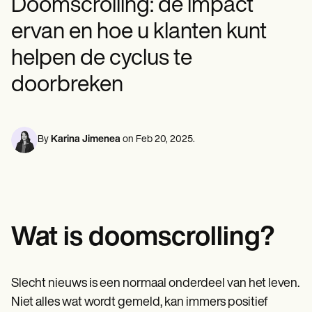
Doomscrolling: de impact
Professionals in de geestelijke gezondheidszorg
Life coaches
Insurance claims
Speech therapists
Maatschappelijk werkers
Massage therapists
ervan en hoe u klanten kunt
Diëtisten en voedingsdeskundigen
Personal trainers
Fysiotherapeuten
helpen de cyclus te
Psychologen
Verpleegkundigen
doorbreken
Massagetherapeuten
Ergotherapeuten
Resources
Blogs
By
Karina Jimenea
on
Feb 20, 2025
.
Gidsen met bronnen
Vergelijking
App-handleidingen
Sjablonen
ICD-codes
Procedure Codes
Superbill-sjabloon
Wat is doomscrolling?
SOAP-notitiesjabloon
Sjabloon voor behandelplan
Informed Consent Form
Slecht nieuws is een normaal onderdeel van het leven.
Social Work Treatment Plans
DAR Note Template
Niet alles wat wordt gemeld, kan immers positief