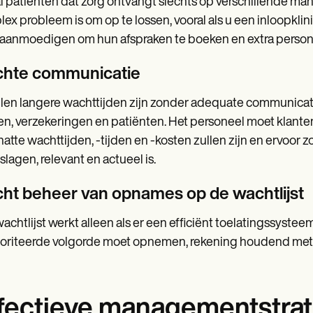
l patiënten dat zorg ontvangt slechts op verschillende m
ex probleem is om op te lossen, vooral als u een inloopklin
d aanmoedigen om hun afspraken te boeken en extra person
chte communicatie
llen langere wachttijden zijn zonder adequate communicati
en, verzekeringen en patiënten. Het personeel moet klan
atte wachttijden, -tijden en -kosten zullen zijn en ervoor 
lagen, relevant en actueel is.
cht beheer van opnames op de wachtlijst
achtlijst werkt alleen als er een efficiënt toelatingssystee
oriteerde volgorde moet opnemen, rekening houdend met de
fectieve managementstrat