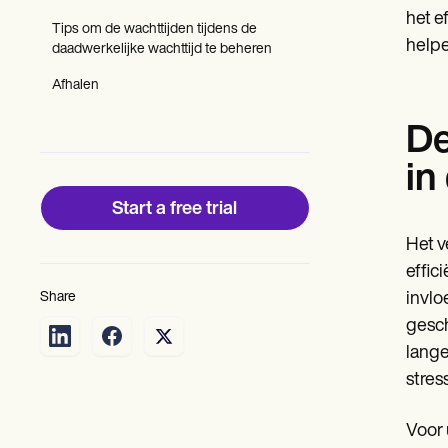
Patient Visit Summary Template
het e
Help Center
Tips om de wachttijden tijdens de
Demos
helpe
daadwerkelijke wachttijd te beheren
Training Hub
Webinars
Afhalen
Switch to Carepatron
Become a Partner
De
Pricing
Why Carepatron?
in
Login
Get started
Start a free trial
Het v
effic
Share
invlo
gesch
lange
stres
Voor 