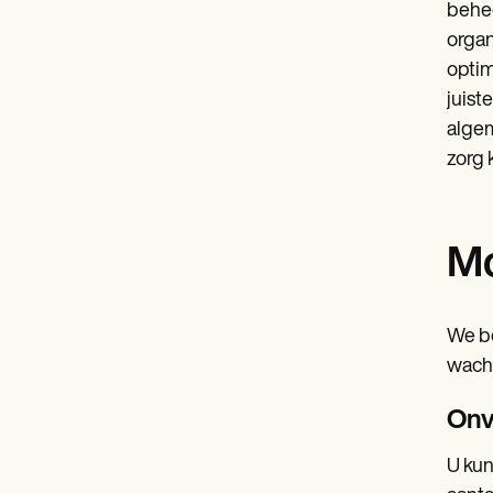
behee
organ
optim
juist
algem
zorg 
Mo
We be
wacht
Onv
U kun