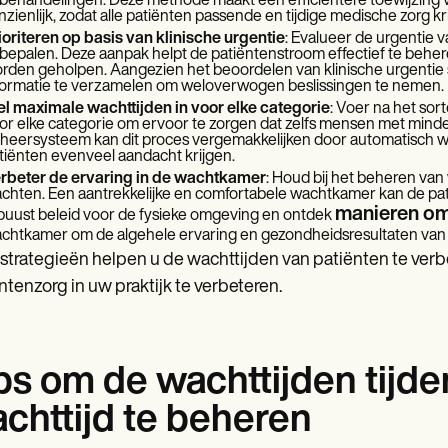
 behandelingen. Deze methode maakt een efficiëntere toewijzing v
nzienlijk, zodat alle patiënten passende en tijdige medische zorg kr
ioriteren op basis van klinische urgentie
: Evalueer de urgentie v
 bepalen. Deze aanpak helpt de patiëntenstroom effectief te behe
rden geholpen. Aangezien het beoordelen van klinische urgentie sub
formatie te verzamelen om weloverwogen beslissingen te nemen.
el maximale wachttijden in voor elke categorie
: Voer na het sor
or elke categorie om ervoor te zorgen dat zelfs mensen met minder
heersysteem kan dit proces vergemakkelijken door automatisch wac
tiënten evenveel aandacht krijgen.
rbeter de ervaring in de wachtkamer
: Houd bij het beheren va
chten. Een aantrekkelijke en comfortabele wachtkamer kan de pat
manieren om
buust beleid voor de fysieke omgeving
en ontdek
chtkamer om de algehele ervaring en gezondheidsresultaten van u
strategieën helpen u de wachttijden van patiënten te verbe
ntenzorg in uw praktijk te verbeteren.
ps om de wachttijden tijd
chttijd te beheren