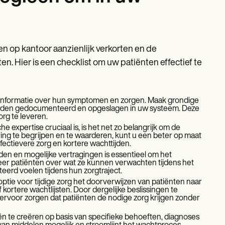
n op kantoor aanzienlijk verkorten en de
n. Hier is een checklist om uw patiënten effectief te
 informatie over hun symptomen en zorgen. Maak grondige
orden gedocumenteerd en opgeslagen in uw systeem. Deze
rg te leveren.
e expertise cruciaal is, is het net zo belangrijk om de
ing te begrijpen en te waarderen, kunt u een beter op maat
fectievere zorg en kortere wachttijden.
jden en mogelijke vertragingen is essentieel om het
er patiënten over wat ze kunnen verwachten tijdens het
erd voelen tijdens hun zorgtraject.
optie voor tijdige zorg het doorverwijzen van patiënten naar
ortere wachtlijsten. Door dergelijke beslissingen te
ervoor zorgen dat patiënten de nodige zorg krijgen zonder
 te creëren op basis van specifieke behoeften, diagnoses