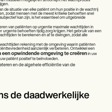
an middelen mogelijk en stroomlijnt het wachtproces
ijgen.
an de situatie van elke patiënt om hun positie in de wachtrij
ren, zodat mensen met de meest kritieke behoeften snel
jectief kan zijn, is het essentieel om uitgebreide
teren van patiënten op urgentie maximale wachttijden in
 urgente behoeften tijdig zorg krijgen. Het gebruik van een
httijden te berekenen en af te dwingen, zodat alle
n wachttijden rekening met de omgeving waarin patiënten
iënttevredenheid aanzienlijk verbeteren. Ontwikkel een
 een opwindende omgeving te creëren
in uw
w patiënt positief te beïnvloeden.
teren en de algehele efficiëntie van de
ens de daadwerkelijke