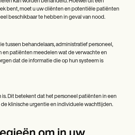
anieren kan worden behandeld. Hoewel dit een
iek bent, moet u uw cliënten en potentiële patiënten
eel beschikbaar te hebben in geval van nood.
e tussen behandelaars, administratief personeel,
ten en patiënten meedelen wat de verwachte en
zorgen dat de informatie die op hun systeem is
m is. Dit betekent dat het personeel patiënten in een
 klinische urgentie en individuele wachttijden.
egieën om in uw