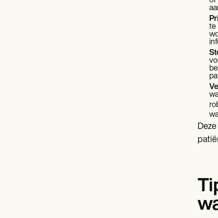
of
aa
Pr
te
wo
in
St
vo
be
pa
Ve
wa
ro
wa
Deze 
patië
Ti
wa