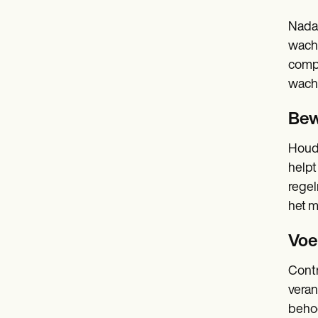
Nadat
wacht
compl
wacht
Bew
Houd 
helpt
regel
het m
Voer
Contr
veran
behoe