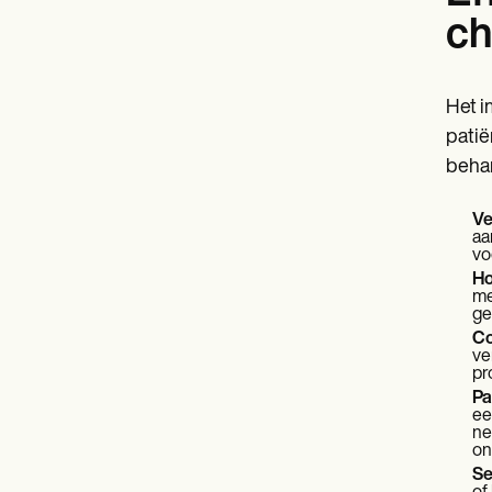
ch
Het i
patië
behan
Ve
aa
vo
Ho
me
ge
Co
ve
pr
Pa
ee
ne
on
Se