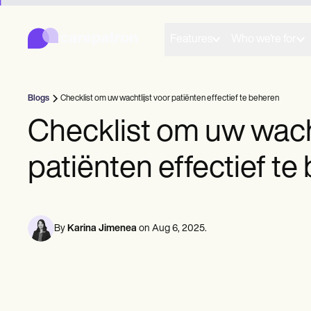
Carepatron
Product
Planning
Features
Who we're for
Documentatie
Patiëntenportaal
Gezondheidsdossiers
Facturering
Blogs
Checklist om uw wachtlijst voor patiënten effectief te beheren
Naleving
Online formulieren
Checklist om uw wacht
Herinneringen
Betalingen
patiënten effectief t
Telezorg
Klinische aantekeningen
Praktijkbeheer
Community
Individuele beoefenaars
By
Karina Jimenea
on
Aug 6, 2025
.
Nieuwe beoefenaars
Teams
Raadgevers
Coaches
Logopedisten
Chiropractoren