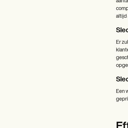
aanta
compl
altij
Sle
Er zu
klant
gesch
opges
Sle
Een w
gepri
Ef