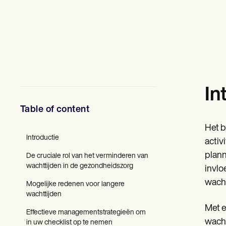
Professionals in de geestelijke gezondheidszorg
Maatschappelijk werkers
Diëtisten en voedingsdeskundigen
Fysiotherapeuten
Psychologen
Verpleegkundigen
Massagetherapeuten
Ergotherapeuten
Resources
In
Blogs
Gidsen met bronnen
Table of content
Vergelijking
App-handleidingen
Het b
Sjablonen
Introductie
activ
ICD-codes
plann
Procedure Codes
De cruciale rol van het verminderen van
Superbill-sjabloon
wachttijden in de gezondheidszorg
invlo
SOAP-notitiesjabloon
wacht
Mogelijke redenen voor langere
Sjabloon voor behandelplan
wachttijden
Informed Consent Form
Social Work Treatment Plans
Met e
Effectieve managementstrategieën om
DAR Note Template
wacht
in uw checklist op te nemen