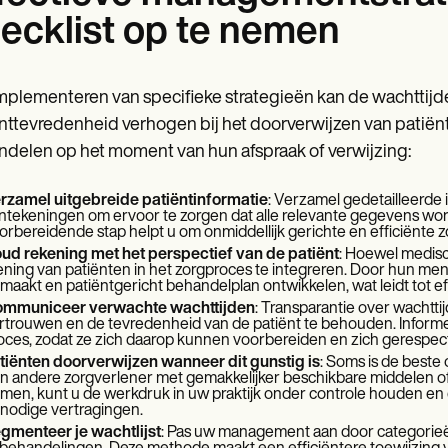
ecklist op te nemen
mplementeren van specifieke strategieën kan de wachttijde
nttevredenheid verhogen bij het doorverwijzen van patiënte
delen op het moment van hun afspraak of verwijzing:
rzamel uitgebreide patiëntinformatie
: Verzamel gedetailleerde
ntekeningen om ervoor te zorgen dat alle relevante gegevens w
orbereidende stap helpt u om onmiddellijk gerichte en efficiënte zo
ud rekening met het perspectief van de patiënt
: Hoewel medisch
ning van patiënten in het zorgproces te integreren. Door hun men
maakt en patiëntgericht behandelplan ontwikkelen, wat leidt tot ef
mmuniceer verwachte wachttijden
: Transparantie over wachtti
rtrouwen en de tevredenheid van de patiënt te behouden. Informe
oces, zodat ze zich daarop kunnen voorbereiden en zich gerespecte
tiënten doorverwijzen wanneer dit gunstig is
: Soms is de beste 
n andere zorgverlener met gemakkelijker beschikbare middelen of k
men, kunt u de werkdruk in uw praktijk onder controle houden en 
nodige vertragingen.
gmenteer je wachtlijst
: Pas uw management aan door categorieën