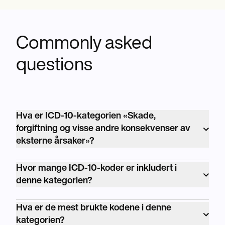
Commonly asked
questions
Hva er ICD-10-kategorien «Skade,
forgiftning og visse andre konsekvenser av
eksterne årsaker»?
<p>ICD-10-kategorien «Skade, forgiftning og
Hvor mange ICD-10-koder er inkludert i
visse andre konsekvenser av eksterne
denne kategorien?
årsaker» er kodet som S00-T88. Den dekker et
<p>ICD-10-kategorien «Skade, forgiftning og
bredt spekter av forhold relatert til skader,
Hva er de mest brukte kodene i denne
visse andre konsekvenser av eksterne
forgiftninger og andre effekter av eksterne
kategorien?