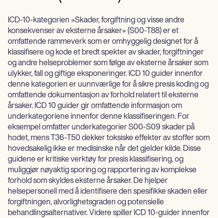
ICD-10-kategorien «Skader, forgiftning og visse andre
konsekvenser av eksterne årsaker» (S00-T88) er et
omfattende rammeverk som er omhyggelig designet for å
klassifisere og kode et bredt spekter av skader, forgiftninger
og andre helseproblemer som følge av eksterne årsaker som
ulykker, fall og giftige eksponeringer. ICD 10 guider innenfor
denne kategorien er uunnværlige for å sikre presis koding og
omfattende dokumentasjon av forhold relatert til eksterne
årsaker. ICD 10 guider gir omfattende informasjon om
underkategoriene innenfor denne klassifiseringen. For
eksempel omfatter underkategorier S00-S09 skader på
hodet, mens T36-T50 dekker toksiske effekter av stoffer som
hovedsakelig ikke er medisinske når det gjelder kilde. Disse
guidene er kritiske verktøy for presis klassifisering, og
muliggjør nøyaktig sporing og rapportering av komplekse
forhold som skyldes eksterne årsaker. De hjelper
helsepersonell med å identifisere den spesifikke skaden eller
forgiftningen, alvorlighetsgraden og potensielle
behandlingsalternativer. Videre spiller ICD 10-guider innenfor