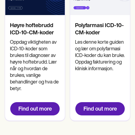
Psykisk helsepersonell
Life coaches
Insurance claims
Speech therapists
Sosialarbeidere
Massage therapists
Kostholdseksperter og ernæringseksperter
Personal trainers
Fysioterapeuter
Høyre hoftebrudd
Polyfarmasi ICD-10-
Psykologer
Sykepleiere
ICD-10-CM-koder
CM-koder
Massasjeterapeuter
Oppdag viktigheten av
Les denne korte guiden
Ergoterapeuter
ICD-10-koder som
og lær om polyfarmasi
Resources
brukes til diagnoser av
ICD-koder du kan bruke.
Blogger
høyre hoftebrudd. Lær
Oppdag fakturering og
Ressursveiledninger
Sammenligning
når og hvordan de
klinisk informasjon.
Appveiledninger
brukes, vanlige
Maler
behandlinger og hva de
ICD-koder
betyr.
Procedure Codes
Superbill-mal
SOAP Notatmal
Find out more
Find out more
Behandlingsplanmal
Informed Consent Form
Social Work Treatment Plans
DAR Note Template