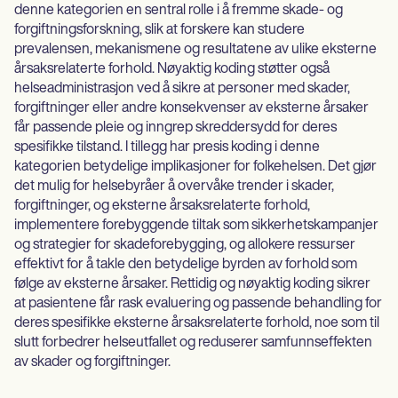
denne kategorien en sentral rolle i å fremme skade- og
forgiftningsforskning, slik at forskere kan studere
prevalensen, mekanismene og resultatene av ulike eksterne
årsaksrelaterte forhold. Nøyaktig koding støtter også
helseadministrasjon ved å sikre at personer med skader,
forgiftninger eller andre konsekvenser av eksterne årsaker
får passende pleie og inngrep skreddersydd for deres
spesifikke tilstand. I tillegg har presis koding i denne
kategorien betydelige implikasjoner for folkehelsen. Det gjør
det mulig for helsebyråer å overvåke trender i skader,
forgiftninger, og eksterne årsaksrelaterte forhold,
implementere forebyggende tiltak som sikkerhetskampanjer
og strategier for skadeforebygging, og allokere ressurser
effektivt for å takle den betydelige byrden av forhold som
følge av eksterne årsaker. Rettidig og nøyaktig koding sikrer
at pasientene får rask evaluering og passende behandling for
deres spesifikke eksterne årsaksrelaterte forhold, noe som til
slutt forbedrer helseutfallet og reduserer samfunnseffekten
av skader og forgiftninger.