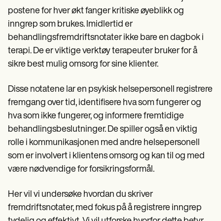
Patient Visit Summary Template
postene for hver økt fanger kritiske øyeblikk og
Help Center
Demos
inngrep som brukes. Imidlertid er
Training Hub
behandlingsfremdriftsnotater ikke bare en dagbok i
Webinars
Switch to Carepatron
terapi. De er viktige verktøy terapeuter bruker for å
Become a Partner
sikre best mulig omsorg for sine klienter.
Pricing
Why Carepatron?
Disse notatene lar en psykisk helsepersonell registrere
Login
Get started
fremgang over tid, identifisere hva som fungerer og
hva som ikke fungerer, og informere fremtidige
behandlingsbeslutninger. De spiller også en viktig
rolle i kommunikasjonen med andre helsepersonell
som er involvert i klientens omsorg og kan til og med
være nødvendige for forsikringsformål.
Her vil vi undersøke hvordan du skriver
fremdriftsnotater, med fokus på å registrere inngrep