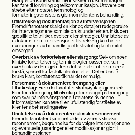
Mangel på konsistens:
Inkonsekvent dokumentasjon
kan føre til forvirring og feilkommunikasjon. Utøvere bør
strebe etter notater, terminologi og
formateringskonsistens gjennom klientens behandling.
Utilstrekkelig dokumentasjon av intervensjoner:
Fremdriftsnotater skal gi en klar og detaljert redegjørelse
for intervensjonene som ble brukt under økten, inkludert
spesifikke teknikker, øvelser eller strategier. Unnlatelse av
å dokumentere intervensjoner tilstrekkelig kan hindre
evalueringen av behandlingseffektivitet og kontinuitet i
omsorgen.
Overbruk av forkortelser eller sjargong:
Selv om noen
kliniske forkortelser og terminologi er passende, kan
overbruk av dem gjøre fremdriftsnotater utfordrende å
forstå, spesielt for fagfolk utenfor feltet. Det er best å
bruke klart, kortfattet språk når det er mulig.
Forsømmer å dokumentere fremgang eller
tilbakeslag:
Fremdriftsnotater skal nøyaktig gjenspeile
klientens fremgang, tilbakeslag eller mangel på fremgang
som svar på intervensjonene. Utelatelse av denne
informasjonen kan føre til en ufullstendig forståelse av
klientens behandlingsreise.
Unnlatelse av å dokumentere klinisk resonnement:
Fremdriftsnotater bør inneholde utøverens kliniske
resonnement, begrunnelse for de valgte intervensjonene
og eventuelle justeringer eller modifikasjoner gjort i
behandlingsplanen.