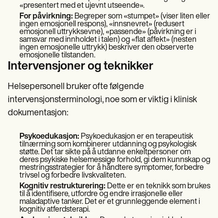
«presentert med et ujevnt utseende».
For påvirkning:
Begreper som «stumpet» (viser liten eller
ingen emosjonell respons), «innsnevret» (redusert
emosjonell uttrykksevne), «passende» (påvirkning er i
samsvar med innholdet i talen) og «flat affekt» (nesten
ingen emosjonelle uttrykk) beskriver den observerte
emosjonelle tilstanden.
Intervensjoner og teknikker
Helsepersonell bruker ofte følgende
intervensjonsterminologi, noe som er viktig i klinisk
dokumentasjon:
Psykoedukasjon:
Psykoedukasjon er en terapeutisk
tilnærming som kombinerer utdanning og psykologisk
støtte. Det tar sikte på å utdanne enkeltpersoner om
deres psykiske helsemessige forhold, gi dem kunnskap og
mestringsstrategier for å håndtere symptomer, forbedre
trivsel og forbedre livskvaliteten.
Kognitiv restrukturering:
Dette er en teknikk som brukes
til å identifisere, utfordre og endre irrasjonelle eller
maladaptive tanker. Det er et grunnleggende element i
kognitiv atferdsterapi.