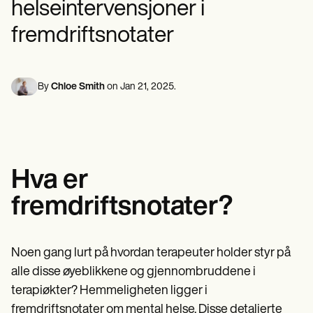
helseintervensjoner i
Psykisk helsepersonell
Life coaches
Insurance claims
Speech therapists
Sosialarbeidere
Massage therapists
fremdriftsnotater
Kostholdseksperter og ernæringseksperter
Personal trainers
Fysioterapeuter
Psykologer
Sykepleiere
By
Chloe Smith
on
Jan 21, 2025
.
Massasjeterapeuter
Ergoterapeuter
Resources
Blogger
Ressursveiledninger
Sammenligning
Hva er
Appveiledninger
Maler
fremdriftsnotater?
ICD-koder
Procedure Codes
Superbill-mal
SOAP Notatmal
Noen gang lurt på hvordan terapeuter holder styr på
Behandlingsplanmal
alle disse øyeblikkene og gjennombruddene i
Informed Consent Form
Social Work Treatment Plans
terapiøkter? Hemmeligheten ligger i
DAR Note Template
fremdriftsnotater om mental helse. Disse detaljerte