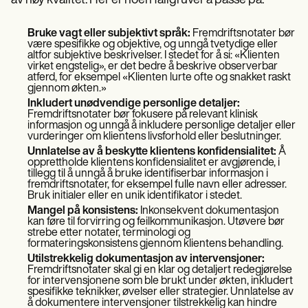
av høy kvalitet. Her er noen fallgruver å passe på:
Bruke vagt eller subjektivt språk:
Fremdriftsnotater bør
være spesifikke og objektive, og unngå tvetydige eller
altfor subjektive beskrivelser. I stedet for å si: «Klienten
virket engstelig», er det bedre å beskrive observerbar
atferd, for eksempel «Klienten lurte ofte og snakket raskt
gjennom økten.»
Inkludert unødvendige personlige detaljer:
Fremdriftsnotater bør fokusere på relevant klinisk
informasjon og unngå å inkludere personlige detaljer eller
vurderinger om klientens livsforhold eller beslutninger.
Unnlatelse av å beskytte klientens konfidensialitet:
Å
opprettholde klientens konfidensialitet er avgjørende, i
tillegg til å unngå å bruke identifiserbar informasjon i
fremdriftsnotater, for eksempel fulle navn eller adresser.
Bruk initialer eller en unik identifikator i stedet.
Mangel på konsistens:
Inkonsekvent dokumentasjon
kan føre til forvirring og feilkommunikasjon. Utøvere bør
strebe etter notater, terminologi og
formateringskonsistens gjennom klientens behandling.
Utilstrekkelig dokumentasjon av intervensjoner:
Fremdriftsnotater skal gi en klar og detaljert redegjørelse
for intervensjonene som ble brukt under økten, inkludert
spesifikke teknikker, øvelser eller strategier. Unnlatelse av
å dokumentere intervensjoner tilstrekkelig kan hindre