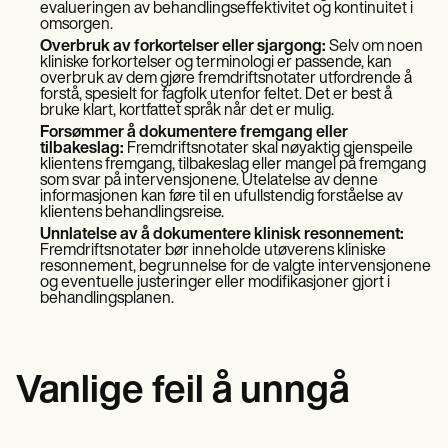
evalueringen av behandlingseffektivitet og kontinuitet i
omsorgen.
Overbruk av forkortelser eller sjargong:
Selv om noen
kliniske forkortelser og terminologi er passende, kan
overbruk av dem gjøre fremdriftsnotater utfordrende å
forstå, spesielt for fagfolk utenfor feltet. Det er best å
bruke klart, kortfattet språk når det er mulig.
Forsømmer å dokumentere fremgang eller
tilbakeslag:
Fremdriftsnotater skal nøyaktig gjenspeile
klientens fremgang, tilbakeslag eller mangel på fremgang
som svar på intervensjonene. Utelatelse av denne
informasjonen kan føre til en ufullstendig forståelse av
klientens behandlingsreise.
Unnlatelse av å dokumentere klinisk resonnement:
Fremdriftsnotater bør inneholde utøverens kliniske
resonnement, begrunnelse for de valgte intervensjonene
og eventuelle justeringer eller modifikasjoner gjort i
behandlingsplanen.
Vanlige feil å unngå