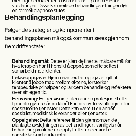
meninger om klientens tilstand basert på innledende
vurderinger. Disse kan veilede behandlingsretningen før
en formell diagnose stilles.
Behandlingsplanlegging
Følgende strategier og komponenter i
behandlingsplanen må også kommuniseres gjennom
fremdriftsnotater:
Behandlingsmål:
Dette er klart definerte, målbare mål for
hva terapien har til hensikt å oppnå som ofte settes i
samarbeid med klienter.
Lekseoppgave:
Hjemmearbeid er oppgaver gitt til
klienter å jobbe med mellom øktene, forsterker
terapeutiske prinsipper og lar dem behandle og reflektere
over sin egen tid.
Henvisning:
En henvisning til en annen profesjonell eller
tjeneste gjøres når en klient kan dra nytte av tilleggs- eller
spesialiserte tjenester. Dette kan være til en annen
spesialist, medisinsk leverandør eller tjenester.
Oppsigelse:
Dette refererer til den gjennomtenkte
planlagte avslutningen av behandlingen, vanligvis når
behandlingsmålene er oppfylt eller under andre
spesifikke omstendigheter.