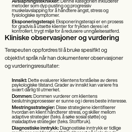
Avslapningsteknikker:
Denne kategorien inkluderer
metoder som dyp pusting og progressiv
muskelavslapping for å håndtere angst, stress og
fysiologiske symptomer.
Eksponeringsterapi:
Eksponeringsterapi er en prosess
for gradvis å utsette klienter for frykten deres i et
kontrollert, trygt miljø for å redusere unngåelsesatferd.
Kliniske observasjoner og vurdering
Terapeuten oppfordres til å bruke spesifikt og
objektivt språk når han dokumenterer observasjoner
og vurderingsresultater:
Innsikt:
Dette evaluerer klientens forståelse av deres
psykologiske tilstand. Grader av innsikt kan variere fra
svært dårlig til utmerket.
Dommen:
Dommen vurderer om klientens
beslutningsprosesser er sunne og i deres beste interesse.
Mestringsstrategier:
Disse strategiene identifiserer
hvordan en klient håndterer stress, og skiller mellom
adaptive strategier (f.eks. å søke sosial støtte) og
maladaptive strategier (f.eks. Stoffbruk).
Diagnostiske inntrykk:
Diagnostiske inntrykk er tidlige