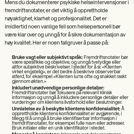
Mens du dokumenterer psykiske helseintervensjoner i
fremdriftsnotater, er det viktig å opprettholde
nøyaktighet, klarhet og profesjonalitet. Det er
imidlertid noen vanlige feil som helsepersonell bør
være klar over og unngå for å sikre dokumentasjon av
høy kvalitet. Her er noen fallgruver å passe på:
Bruke vagt eller subjektivt språk:
Fremdriftsnotater bør
være spesifikke og objektive, og unngå tvetydige eller
altfor subjektive beskrivelser. I stedet for å si: «Klienten
virket engstelig», er det bedre å beskrive observerbar
atferd, for eksempel «Klienten lurte ofte og snakket raskt
gjennom økten.»
Inkludert unødvendige personlige detaljer:
Fremdriftsnotater bør fokusere på relevant klinisk
informasjon og unngå å inkludere personlige detaljer eller
vurderinger om klientens livsforhold eller beslutninger.
Unnlatelse av å beskytte klientens konfidensialitet:
Å
opprettholde klientens konfidensialitet er avgjørende, i
tillegg til å unngå å bruke identifiserbar informasjon i
fremdriftsnotater, for eksempel fulle navn eller adresser.
Bruk initialer eller en unik identifikator i stedet.