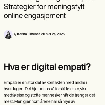
Psykisk helsepersonell
Life coaches
Insurance claims
Strategier for meningsfylt
Speech therapists
Sosialarbeidere
Massage therapists
Kostholdseksperter og ernæringseksperter
online engasjement
Personal trainers
Fysioterapeuter
Psykologer
Sykepleiere
Massasjeterapeuter
Ergoterapeuter
By
Karina Jimenea
on
Mar 24, 2025
.
Resources
Blogger
Ressursveiledninger
Sammenligning
Appveiledninger
Maler
Hva er digital empati?
ICD-koder
Procedure Codes
Superbill-mal
SOAP Notatmal
Empati er en stor del av kontakten med andre i
Behandlingsplanmal
hverdagen. Det hjelper oss å forstå følelser, vise
Informed Consent Form
medfølelse og støtte mennesker når de trenger det
Social Work Treatment Plans
DAR Note Template
mest. Men gjennom årene har så mye av