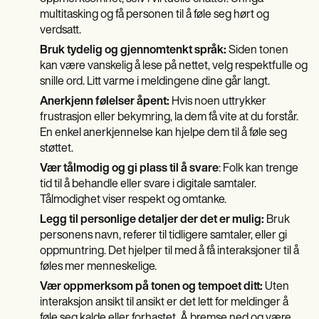
multitasking og få personen til å føle seg hørt og
verdsatt.
Bruk tydelig og gjennomtenkt språk:
Siden tonen
kan være vanskelig å lese på nettet, velg respektfulle og
snille ord. Litt varme i meldingene dine går langt.
Anerkjenn følelser åpent:
Hvis noen uttrykker
frustrasjon eller bekymring, la dem få vite at du forstår.
En enkel anerkjennelse kan hjelpe dem til å føle seg
støttet.
Vær tålmodig og gi plass til å svare
: Folk kan trenge
tid til å behandle eller svare i digitale samtaler.
Tålmodighet viser respekt og omtanke.
Legg til personlige detaljer der det er mulig:
Bruk
personens navn, referer til tidligere samtaler, eller gi
oppmuntring. Det hjelper til med å få interaksjoner til å
føles mer menneskelige.
Vær oppmerksom på tonen og tempoet ditt:
Uten
interaksjon ansikt til ansikt er det lett for meldinger å
føle seg kalde eller forhastet. Å bremse ned og være