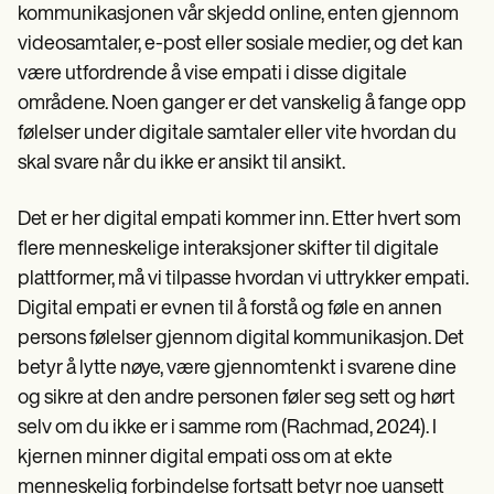
Patient Visit Summary Template
kommunikasjonen vår skjedd online, enten gjennom
Help Center
videosamtaler, e-post eller sosiale medier, og det kan
Demos
Training Hub
være utfordrende å vise empati i disse digitale
Webinars
områdene. Noen ganger er det vanskelig å fange opp
Switch to Carepatron
følelser under digitale samtaler eller vite hvordan du
Become a Partner
Pricing
skal svare når du ikke er ansikt til ansikt.
Why Carepatron?
Login
Det er her digital empati kommer inn. Etter hvert som
Get started
flere menneskelige interaksjoner skifter til digitale
plattformer, må vi tilpasse hvordan vi uttrykker empati.
Digital empati er evnen til å forstå og føle en annen
persons følelser gjennom digital kommunikasjon. Det
betyr å lytte nøye, være gjennomtenkt i svarene dine
og sikre at den andre personen føler seg sett og hørt
selv om du ikke er i samme rom (Rachmad, 2024). I
kjernen minner digital empati oss om at ekte
menneskelig forbindelse fortsatt betyr noe uansett