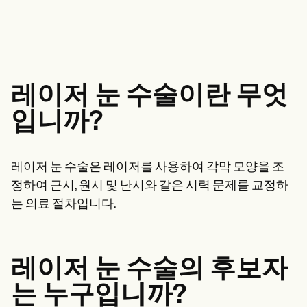
정신 건강 전문가
Life coaches
Insurance claims
Speech therapists
사회 복지사
Massage therapists
영양사 및 영양사
Personal trainers
물리 치료사
심리학자
간호사
마사지 테라피스트
레이저 눈 수술이란 무엇
작업 치료사
Resources
입니까?
블로그
리소스 가이드
비교
레이저 눈 수술은 레이저를 사용하여 각막 모양을 조
앱 가이드
템플릿
정하여 근시, 원시 및 난시와 같은 시력 문제를 교정하
신분증 코드
는 의료 절차입니다.
Procedure Codes
슈퍼빌 템플릿
비누 노트 템플릿
치료 계획 템플릿
레이저 눈 수술의 후보자
Informed Consent Form
Social Work Treatment Plans
는 누구입니까?
DAR Note Template