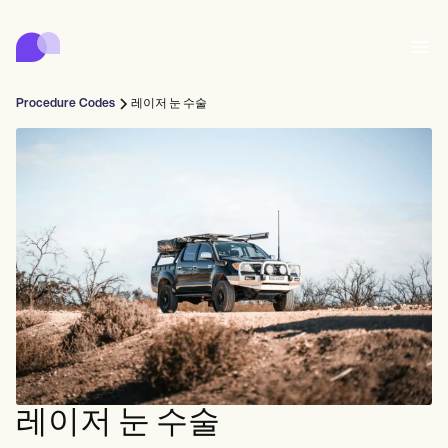
Carepatron
Product
스케줄링
문서화
환자 포털
Procedure Codes
레이저 눈 수술
건강 기록
Features
대금 청구
규정 준수
Who we're for
온라인 양식
연결
리마인더
결제
케어
Behavioral
일정
원격 의료
Online booking
임상 노트
Medical
완료
Counselors
상담
실무 관리
Automatic reminders
Mental health
Allied
Community
Telehealth video
Dentists
치료
솔로 프랙티셔너
메시지
Psychologists
In session notes
Get started for free
Nurse practitioners
병원 관리
Wellness
신규 실무자
Dietitians
ePrescribe
Client messaging
Therapists
NEW
Nurses
팀
기록
규정 준수 및 보안
Nutritionists
Treatment plans
Book a demo
SMS and email
Acupuncturists
카운슬러
Physicians
AI Scribe
Occupational therapists
코치
Carepatron AI
Chiropractors
청구
Psychiatrists
로그인
음성 언어 병리학자
Clinical notes
레이저 눈 수술
Physical therapists
Health coaches
Invoicing and payments
전체 워크플로우 보기
척추 지압 요법사
Social workers