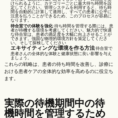
けられるように、カテゴリーごとに最大待ち時間を設
定してください。管理システムを利用すると、待ち時
間を自動的に計算して適用し、すべての患者に公平に
注意を払うことができるため、このプロセスが容易に
なります。
待合室での体験を強化
: 待ち時間を管理する際には、患
者が待機する環境を考慮してください。魅力的で快適
な待合室は、患者の満足度を大幅に向上させることが
できます。強固な物理的環境方針を策定してくださ
い。
そして探検してください
エキサイティングな環境を作る方法
待合室で
患者さんの全体的な体験と健康状態に良い影響を与え
ましょう。
これらの戦略は、患者の待ち時間を改善し、診療に
おける患者ケアの全体的な効率を高めるのに役立ち
ます。
実際の待機期間中の待
機時間を管理するため