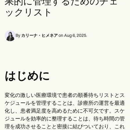
果的に管理するためのチェ
メンタルヘルス専門家
Life coaches
Insurance claims
Speech therapists
ソーシャルワーカー
Massage therapists
ックリスト
栄養士と栄養士
Personal trainers
理学療法士
心理学者
看護師
By
カリーナ・ヒメネア
on
Aug 6, 2025
.
マッサージセラピスト
作業療法士
Resources
ブログ
リソースガイド
比較
アプリガイド
はじめに
[テンプレート]
ICD コード
Procedure Codes
変化の激しい医療環境で患者の順番待ちリストとス
スーパービルテンプレート
SOAP ノートテンプレート
ケジュールを管理することは、診療所の運営を最適
治療計画テンプレート
化し、患者満足度を高めるために不可欠です。スケ
Informed Consent Form
Social Work Treatment Plans
ジュールを効率的に整理することは、待ち時間の管
DAR Note Template
理を成功させることと密接に結びついており、これ