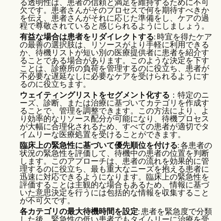
る透明性は、患者の信頼と満足を維持するために不可
欠です。患者さんがそのプロセスで何を期待すべきか
を伝え、患者さんがそれに応じた準備をし、ケアの過
程で尊敬されていると感じられるようにしましょう。
有益な場合は患者をリダイレクトする
: 時宜を得たケア
の最善の選択肢は、リソースがより手軽に利用できる
か、待機リストが短い別の医療提供者に患者を紹介す
ることである場合があります。このような決定を下す
ことは、診療所の負荷を管理するのに役立ち、患者が
不必要な遅延なしに必要なケアを受けられるようにす
るのに役立ちます。
ウェイティングリストをセグメント化する
：特定のニ
ーズ、診断、または治療に基づいてカテゴリを作成す
ることで、管理を調整できます。この方法により、よ
り効率的なリソース配分が可能になり、待機プロセス
が大幅に合理化されるため、すべての患者が適切でタ
イムリーな医療処置を受けることができます。
臨床上の緊急性に基づいて優先順位を付ける
: 各患者の
状況の緊急性を評価して、待機中の患者の位置を判断
します。このアプローチは、患者の流れを効果的に管
理するのに役立ち、最も重大なニーズを抱える患者に
迅速に対応できるようになります。臨床上の緊急性を
評価することは主観的な場合もあるため、情報に基づ
いた意思決定を行うには包括的な情報を収集すること
が不可欠です。
各カテゴリの最大待機時間を設定
: 患者を緊急度で分類
した後、緊急性の低い患者でもタイムリーに治療を受