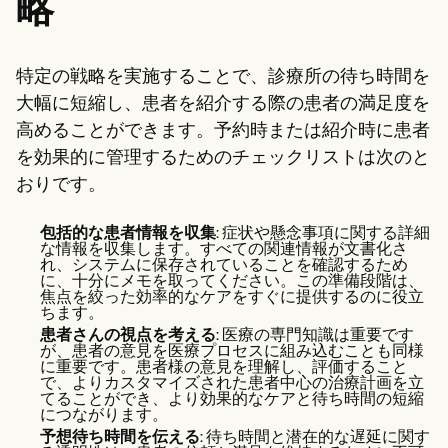
略
特定の戦略を実施することで、診療所の待ち時間を
大幅に短縮し、患者を紹介する際の患者の満足度を
高めることができます。予約時または紹介時に患者
を効果的に管理するためのチェックリストは次のと
おりです。
包括的な患者情報を収集
: 症状や懸念事項に関する詳細
な情報を収集します。すべての関連情報が文書化さ
れ、システムに保存されていることを確認するため
に、十分にメモを取ってください。この準備段階は、
焦点を絞った効率的なケアをすぐに提供するのに役立
ちます。
患者さんの視点を考える
: 医療の専門知識は重要です
が、患者の意見を医療プロセスに組み込むことも同様
に重要です。患者様の意見を理解し、評価すること
で、よりカスタマイズされた患者中心の治療計画を立
てることができ、より効果的なケアと待ち時間の短縮
につながります。
予想待ち時間を伝える
: 待ち時間と潜在的な遅延に関す