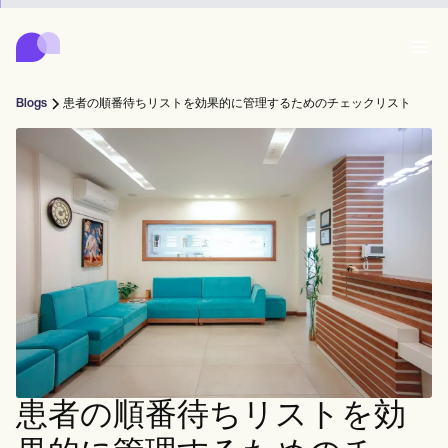
Carepatron
Product
スケジューリング
ドキュメンテーション
患者ポータル
Blogs
患者の順番待ちリストを効果的に管理するためのチェックリスト
健康記録
Features
請求
コンプライアンス
Who we're for
オンラインフォーム
つながる
リマインダー
支払い
ケア
Behavioral
スケジュール
遠隔医療
Online booking
クリニカルノート
Medical
完了する
Counselors
会う
プラクティス・マネジメント
Automatic reminders
Mental health
Allied
Community
Telehealth video
Dentists
治療する
ソロプラクティショナー
メッセージ
Psychologists
In session notes
Get started for free
Nurse practitioners
クリニック管理
Wellness
新規開業医
Dietitians
ePrescribe
Client messaging
Therapists
NEW
Nurses
チーム
記録する
コンプライアンスとセキュリティ
Nutritionists
Treatment plans
Book a demo
SMS and email
Acupuncturists
カウンセラー
Physicians
AI Scribe
Occupational therapists
コーチ
Carepatron AI
Chiropractors
請求する
Psychiatrists
患者の順番待ちリストを効
ログイン
音声言語病理学者
Clinical notes
Physical therapists
Health coaches
Invoicing and payments
ワークフロー全体を表示
カイロプラクター
Social workers