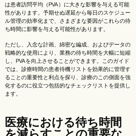
Patient Visit Summary Template
は患者訪問平均（PVA）に大きな影響を与える可能
Help Center
Demos
性があります。予期せぬ遅延から毎日のスケジュー
Training Hub
ル管理の効率化まで、さまざまな要因がこれらの待
Webinars
ち時間に影響を与える可能性があります。
Switch to Carepatron
Become a Partner
Pricing
ただし、入念な計画、綿密な編成、およびデータの
Why Carepatron?
戦略的な使用により、業務の待ち時間を大幅に短縮
Login
Get started
し、PVAを向上させることができます。このガイド
では、診療時間の患者待機リストを効果的に管理す
ることの重要性と利点を探り、診療のこの側面を強
化するのに役立つ包括的なチェックリストを提供し
ます。
医療における待ち時間
を減らすことの重要な