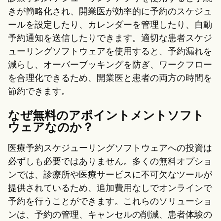
Patient Visit Summary Template
Help Center
きが簡略化され、開業医が効率的に予約のスケジュ
Demos
ールを設定したり、カレンダーを管理したり、自動
Training Hub
予約通知を送信したりできます。適切な患者スケジ
Webinars
Switch to Carepatron
ューリングソフトウェアを使用すると、予約漏れを
Become a Partner
減らし、オーバーブッキングを防ぎ、ワークフロー
Pricing
を合理化できるため、開業医と患者の両方の時間を
Why Carepatron?
Login
節約できます。
Get started
なぜ無料のアポイントメントソフト
ウェアなのか？
医療予約スケジューリングソフトウェアへの投資は
必ずしも必要ではありません。多くの無料オプショ
ンでは、診療所や医療サービスに不可欠なツールが
提供されているため、追加費用なしでオンラインで
予約を行うことができます。これらのソリューショ
ンは、予約の管理、キャンセルの削減、患者体験の