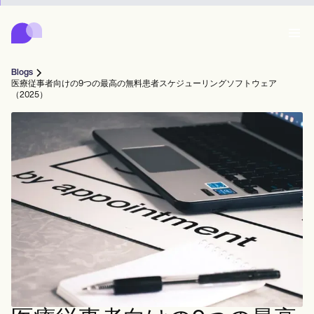
Carepatron
Product
スケジューリング
ドキュメンテーション
患者ポータル
Blogs
健康記録
Features
医療従事者向けの9つの最高の無料患者スケジューリングソフトウェア
請求
（2025）
コンプライアンス
Who we're for
オンラインフォーム
つながる
リマインダー
支払い
ケア
Behavioral
スケジュール
遠隔医療
Online booking
クリニカルノート
Medical
完了する
Counselors
会う
プラクティス・マネジメント
Automatic reminders
Mental health
Allied
Community
Telehealth video
Dentists
治療する
ソロプラクティショナー
メッセージ
Psychologists
In session notes
Get started for free
Nurse practitioners
クリニック管理
Wellness
新規開業医
Dietitians
ePrescribe
Client messaging
Therapists
NEW
Nurses
チーム
記録する
コンプライアンスとセキュリティ
Nutritionists
Treatment plans
Book a demo
SMS and email
Acupuncturists
カウンセラー
Physicians
AI Scribe
Occupational therapists
コーチ
Carepatron AI
Chiropractors
請求する
Psychiatrists
ログイン
音声言語病理学者
Clinical notes
Physical therapists
Health coaches
Invoicing and payments
ワークフロー全体を表示
カイロプラクター
Social workers