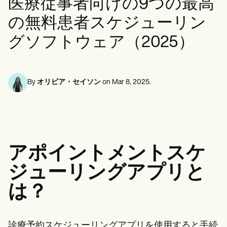
医療従事者向けの9つの最高
メンタルヘルス専門家
Life coaches
Insurance claims
Speech therapists
ソーシャルワーカー
Massage therapists
の無料患者スケジューリン
栄養士と栄養士
Personal trainers
理学療法士
グソフトウェア（2025）
心理学者
看護師
マッサージセラピスト
作業療法士
By
オリビア・セイソン
on
Mar 8, 2025
.
Resources
ブログ
リソースガイド
比較
アプリガイド
[テンプレート]
ICD コード
アポイントメントスケ
Procedure Codes
スーパービルテンプレート
ジューリングアプリと
SOAP ノートテンプレート
は？
治療計画テンプレート
Informed Consent Form
Social Work Treatment Plans
DAR Note Template
診療予約スケジューリングアプリを使用すると手続