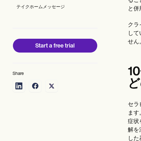
るこ
Patient Visit Summary Template
Help Center
テイクホームメッセージ
と併
Demos
Training Hub
クラ
Webinars
Switch to Carepatron
して
Become a Partner
せん
Pricing
Start a free trial
Why Carepatron?
Login
Get started
1
Share
ど
セラ
ます
症状
解を
した