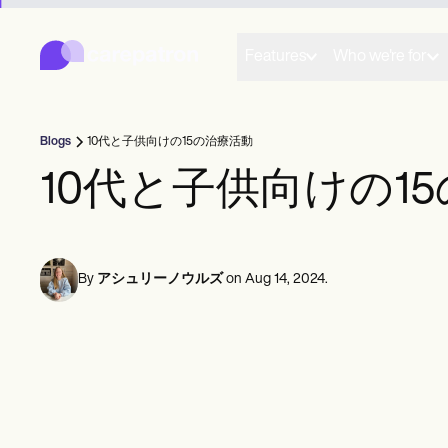
Carepatron
Product
スケジューリング
Features
Who we're for
ドキュメンテーション
患者ポータル
健康記録
請求
Blogs
10代と子供向けの15の治療活動
コンプライアンス
オンラインフォーム
10代と子供向けの1
リマインダー
支払い
遠隔医療
クリニカルノート
プラクティス・マネジメント
By
アシュリーノウルズ
on
Aug 14, 2024
.
Community
ソロプラクティショナー
新規開業医
チーム
カウンセラー
コーチ
音声言語病理学者
カイロプラクター