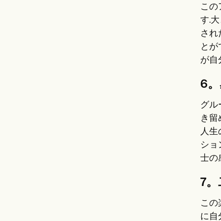
この
す.
され
とが
が自
6
グル
き留
人生
ショ
士の
7
この
に自