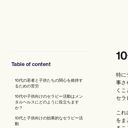
メンタルヘルス専門家
ソーシャルワーカー
栄養士と栄養士
理学療法士
心理学者
看護師
マッサージセラピスト
作業療法士
Resources
1
ブログ
リソースガイド
Table of content
比較
アプリガイド
特に
[テンプレート]
10代の若者と子供たちの関心を維持す
ICD コード
事さ
るための苦労
Procedure Codes
くこ
スーパービルテンプレート
10代や子供向けのセラピー活動はメン
セラ
SOAP ノートテンプレート
タルヘルスにどのように役立ちます
治療計画テンプレート
か？
Informed Consent Form
これ
Social Work Treatment Plans
10代と子供向けの効果的なセラピー活
をま
DAR Note Template
動