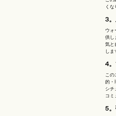
この
くな
3
ウォ
供し
気と
しま
4
この
的・
シチ
コミ
5