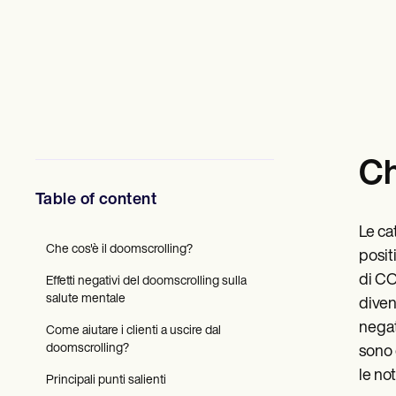
Professionisti della salute mentale
Assistenti sociali
Dietisti e nutrizionisti
Fisioterapisti
Psicologi
Infermieri
Massaggiatori
Terapisti occupazionali
Resources
Ch
Blog
Guide alle risorse
Table of content
Confronto
Guide alle app
Le ca
Modelli
Che cos'è il doomscrolling?
Codici ICD
posit
Procedure Codes
di CO
Effetti negativi del doomscrolling sulla
Superbill Template
salute mentale
diven
Modello di nota SOAP
Modello di piano di trattamento
negat
Come aiutare i clienti a uscire dal
Informed Consent Form
doomscrolling?
sono 
Social Work Treatment Plans
le no
DAR Note Template
Principali punti salienti