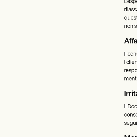
L'esp
rilas
quest
non s
Aff
Il co
I cli
respo
menta
Irri
Il Do
conse
segui