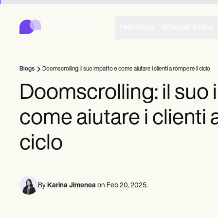
Carepatron
Product
Pianificazione
Features
Who we're for
Documentazione
Portale per i pazienti
Documenti sanitari
Fatturazione
Blogs
Doomscrolling: il suo impatto e come aiutare i clienti a rompere il ciclo
Conformità
Moduli online
Doomscrolling: il suo 
Moduli online
Pagamenti
come aiutare i clienti 
Telemedicina
Note cliniche
Gestione delle pratiche
ciclo
Community
Professionisti solisti
Nuovi praticanti
Squadre
Consiglieri
By
Karina Jimenea
on
Feb 20, 2025
.
Allenatori
Logopedisti
Chiropratici