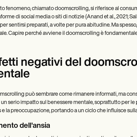
o fenomeno, chiamato doomscrolling, si riferisce al consum
aforme di social media o siti di notizie (Anand et al., 2021; S
 per sentirsi preparati, a volte per pura abitudine. Ma spesso,
le. Capire perché avviene il doomscrolling è fondamentale per 
fetti negativi del doomscrol
ntale
omscrolling può sembrare come rimanere informati, ma co
 un serio impatto sul benessere mentale, soprattutto per le
s e la preoccupazione, portando a un ciclo che influisce sulla 
ento dell'ansia