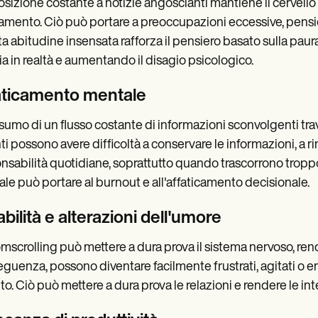
osizione costante a notizie angoscianti mantiene il cervello in
samento. Ciò può portare a preoccupazioni eccessive, pensier
a abitudine insensata rafforza il pensiero basato sulla paur
ia in realtà e aumentando il disagio psicologico.
aticamento mentale
nsumo di un flusso costante di informazioni sconvolgenti travo
enti possono avere difficoltà a conservare le informazioni, a
nsabilità quotidiane, soprattutto quando trascorrono tropp
le può portare al burnout e all'affaticamento decisionale.
tabilità e alterazioni dell'umore
omscrolling può mettere a dura prova il sistema nervoso, rend
guenza, possono diventare facilmente frustrati, agitati o em
to. Ciò può mettere a dura prova le relazioni e rendere le int