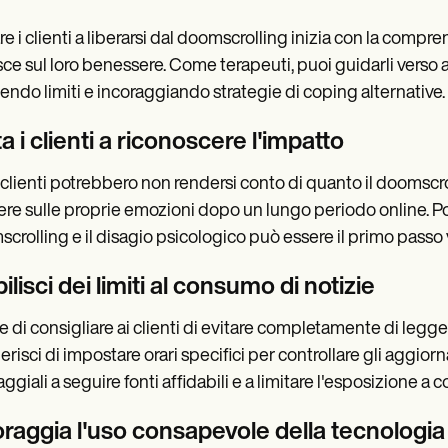
re i clienti a liberarsi dal doomscrolling inizia con la comp
isce sul loro benessere. Come terapeuti, puoi guidarli vers
lendo limiti e incoraggiando strategie di coping alternative.
a i clienti a riconoscere l'impatto
 clienti potrebbero non rendersi conto di quanto il doomscrol
ttere sulle proprie emozioni dopo un lungo periodo online. P
crolling e il disagio psicologico può essere il primo passo
ilisci dei limiti al consumo di notizie
 di consigliare ai clienti di evitare completamente di leggere 
risci di impostare orari specifici per controllare gli aggiorn
ggiali a seguire fonti affidabili e a limitare l'esposizione a c
oraggia l'uso consapevole della tecnologia