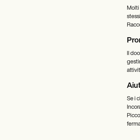
Molti
stess
Racco
Pro
Il do
gestir
attivi
Aiut
Se i 
Incor
Picco
fermar