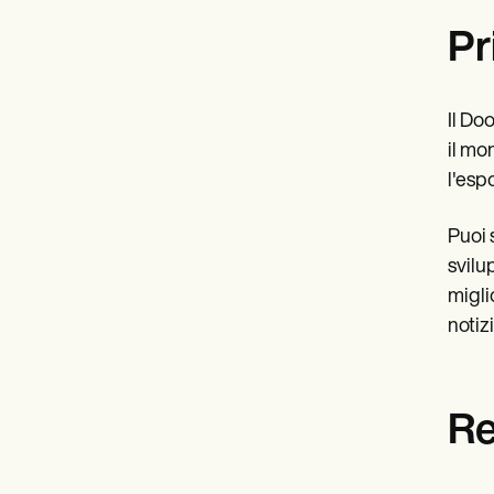
Pr
Il Do
il mo
l'esp
Puoi s
svilu
migli
notiz
Re