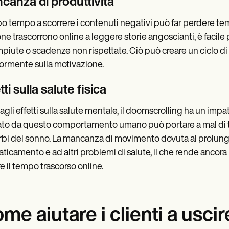
canza di produttività
o tempo a scorrere i contenuti negativi può far perdere temp
ne trascorrono online a leggere storie angoscianti, è facile p
piute o scadenze non rispettate. Ciò può creare un ciclo di s
iormente sulla motivazione.
tti sulla salute fisica
 agli effetti sulla salute mentale, il doomscrolling ha un imp
to da questo comportamento umano può portare a mal di te
rbi del sonno. La mancanza di movimento dovuta al prolu
ffaticamento e ad altri problemi di salute, il che rende anco
re il tempo trascorso online.
me aiutare i clienti a usci