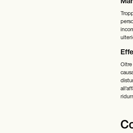
Man
Tropp
perso
incom
ulter
Effe
Oltre
causa
distu
all'a
ridur
Co