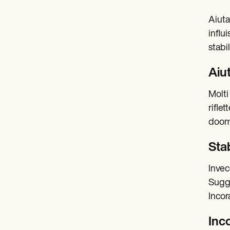
Aiuta
influ
stabi
Aiut
Molti
rifle
dooms
Stab
Invece
Sugge
Incora
Inc