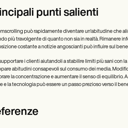
incipali punti salienti
omscrolling può rapidamente diventare un'abitudine che al
ndo più travolgente di quanto non sia in realtà. Rimanere info
osizione costante a notizie angoscianti può influire sul ben
upportare i clienti aiutandoli a stabilire limiti più sani con la
ppare abitudini consapevoli sul consumo dei media. Modifich
orare la concentrazione e aumentare il senso di equilibrio. Aiu
ie e la tecnologia può essere un passo prezioso verso il be
ferenze