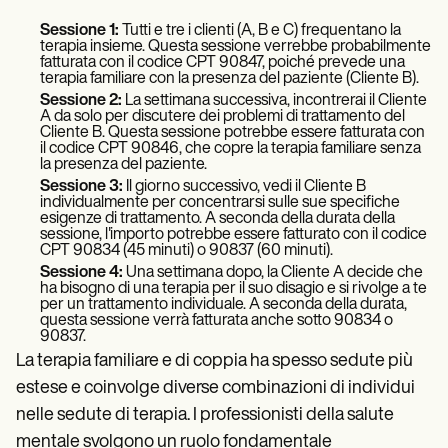
Sessione 1:
Tutti e tre i clienti (A, B e C) frequentano la
terapia insieme. Questa sessione verrebbe probabilmente
fatturata con il codice CPT 90847, poiché prevede una
terapia familiare con la presenza del paziente (Cliente B).
Sessione 2:
La settimana successiva, incontrerai il Cliente
A da solo per discutere dei problemi di trattamento del
Cliente B. Questa sessione potrebbe essere fatturata con
il codice CPT 90846, che copre la terapia familiare senza
la presenza del paziente.
Sessione 3:
Il giorno successivo, vedi il Cliente B
individualmente per concentrarsi sulle sue specifiche
esigenze di trattamento. A seconda della durata della
sessione, l'importo potrebbe essere fatturato con il codice
CPT 90834 (45 minuti) o 90837 (60 minuti).
Sessione 4:
Una settimana dopo, la Cliente A decide che
ha bisogno di una terapia per il suo disagio e si rivolge a te
per un trattamento individuale. A seconda della durata,
questa sessione verrà fatturata anche sotto 90834 o
90837.
La terapia familiare e di coppia ha spesso sedute più
estese e coinvolge diverse combinazioni di individui
nelle sedute di terapia. I professionisti della salute
mentale svolgono un ruolo fondamentale