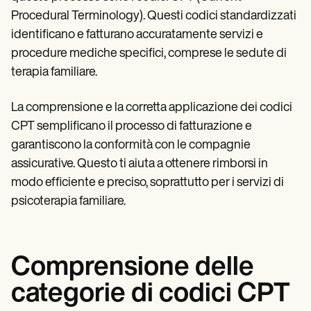
Patient Visit Summary Template
Help Center
Procedural Terminology). Questi codici standardizzati
Demos
identificano e fatturano accuratamente servizi e
Training Hub
procedure mediche specifici, comprese le sedute di
Webinars
Switch to Carepatron
terapia familiare.
Become a Partner
Pricing
La comprensione e la corretta applicazione dei codici
Why Carepatron?
Login
CPT semplificano il processo di fatturazione e
Get started
garantiscono la conformità con le compagnie
assicurative. Questo ti aiuta a ottenere rimborsi in
modo efficiente e preciso, soprattutto per i servizi di
psicoterapia familiare.
Comprensione delle
categorie di codici CPT