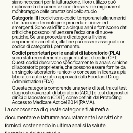
siano necessari per la fatturazione, il loro utilizzo può
migliorare la documentazione dei servizi e migliorare il
monitoraggio delle prestazioni dello studio.
Categoria III
i codici sono codici temporanei alfanumerici
che tracciano tecnologie e procedure nuove ed
emergenti. Sono validi fino a cinque anni e forniscono dati
critici che possono influenzare l'adozione di nuove
pratiche. Se una procedura di categoria III viene
ampiamente accettata, alla fine può essere assegnato un
codice di categoria I. permanente.
Codici proprietari per le analisi di laboratorio (PLA)
sono stati recentemente aggiunti al set di codici CPT.
Questi codici descrivono specificamente le analisi cliniche
di laboratorio proprietarie, che possono essere fornite da
un singolo laboratorio «unico» o concesse in licenza a più
laboratori autorizzati o approvati dalla Food and Drug
Administration (FDA).
Questa categoria comprende una serie di test, tra cui test
diagnostici avanzati di laboratorio (ADLT) e test diagnostici
clinici di laboratorio (CDLT), come definiti dal Protecting
Access to Medicare Act del 2014 (PAMA).
La conoscenza di queste categorie ti aiuterà a
documentare e fatturare accuratamente i servizi che
fornisci, sostenendo in ultima analisi la salute