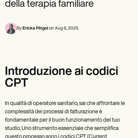
della terapia familiare
Professionisti della salute mentale
Life coaches
Insurance claims
Speech therapists
Assistenti sociali
Massage therapists
Dietisti e nutrizionisti
Personal trainers
Fisioterapisti
Psicologi
By
Ericka Pingol
on
Aug 6, 2025
.
Infermieri
Massaggiatori
Terapisti occupazionali
Resources
Blog
Guide alle risorse
Introduzione ai codici
Confronto
Guide alle app
CPT
Modelli
Codici ICD
Procedure Codes
Superbill Template
In qualità di operatore sanitario, sai che affrontare le
Modello di nota SOAP
complessità dei processi di fatturazione è
Modello di piano di trattamento
Informed Consent Form
fondamentale per il buon funzionamento del tuo
Social Work Treatment Plans
studio. Uno strumento essenziale che semplifica
DAR Note Template
questo processo sono i codici CPT (Current