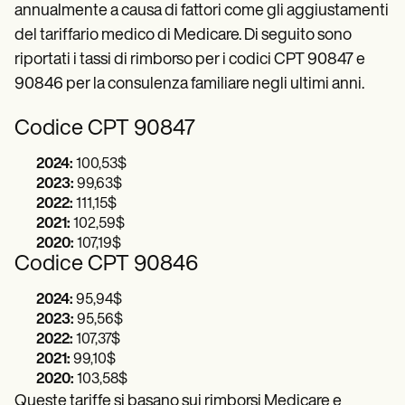
annualmente a causa di fattori come gli aggiustamenti
del tariffario medico di Medicare. Di seguito sono
riportati i tassi di rimborso per i codici CPT 90847 e
90846 per la consulenza familiare negli ultimi anni.
Codice CPT 90847
2024:
100,53$
2023:
99,63$
2022:
111,15$
2021:
102,59$
2020:
107,19$
Codice CPT 90846
2024:
95,94$
2023:
95,56$
2022:
107,37$
2021:
99,10$
2020:
103,58$
Queste tariffe si basano sui rimborsi Medicare e