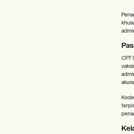
Penag
khusu
admin
Pas
CPT 9
vaksi
admin
akura
Kode 
terpi
penag
Kel