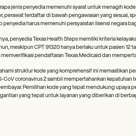
apa jenis penyedia memenuhi syarat untuk menagih kode CP
r, perawat terdaftar di bawah pengawasan yang sesuai, spesi
p penyedia harus memenuhi persyaratan lisensi negara bagia
nya, penyedia Texas Health Steps memiliki kriteria kelaya
hun, meskipun CPT 91320 hanya berlaku untuk pasien 12 ta
 memverifikasi pendaftaran Texas Medicaid dan memperta
ami struktur kode yang komprehensif ini memastikan pena
CoV coronavirus 2 sambil mempertahankan kepatuhan terh
pembayar. Pemilihan kode yang tepat mendukung upaya p
antian yang tepat untuk layanan yang diberikan di berbag