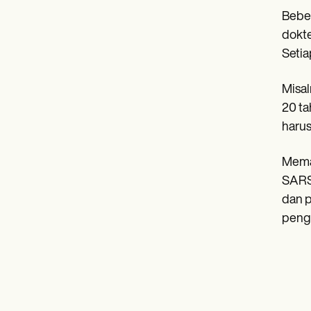
Beber
dokte
Setia
Misal
20 ta
harus
Memah
SARS-
dan 
pengg