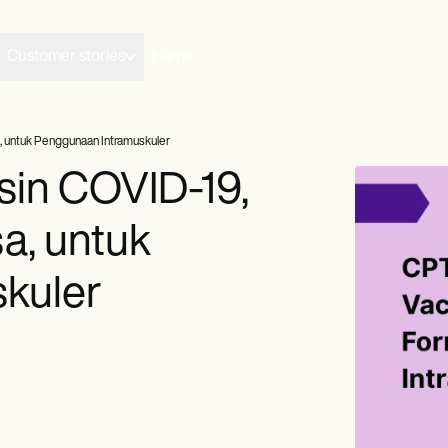
Customer stories
Harga
, untuk Penggunaan Intramuskuler
sin COVID-19,
a, untuk
kuler