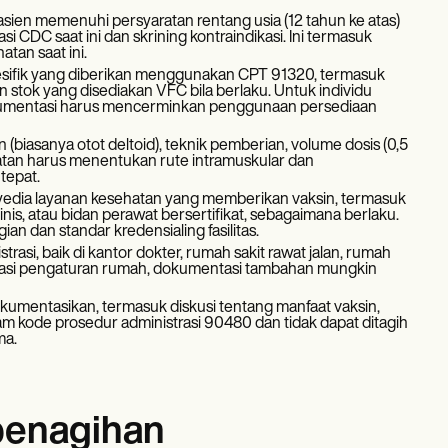
ien memenuhi persyaratan rentang usia (12 tahun ke atas)
 CDC saat ini dan skrining kontraindikasi. Ini termasuk
atan saat ini.
pesifik yang diberikan menggunakan CPT 91320, termasuk
 stok yang disediakan VFC bila berlaku. Untuk individu
kumentasi harus mencerminkan penggunaan persediaan
(biasanya otot deltoid), teknik pemberian, volume dosis (0,5
tatan harus menentukan rute intramuskular dan
tepat.
yedia layanan kesehatan yang memberikan vaksin, termasuk
klinis, atau bidan perawat bersertifikat, sebagaimana berlaku.
an dan standar kredensialing fasilitas.
si, baik di kantor dokter, rumah sakit rawat jalan, rumah
ministrasi pengaturan rumah, dokumentasi tambahan mungkin
okumentasikan, termasuk diskusi tentang manfaat vaksin,
lam kode prosedur administrasi 90480 dan tidak dapat ditagih
ma.
penagihan