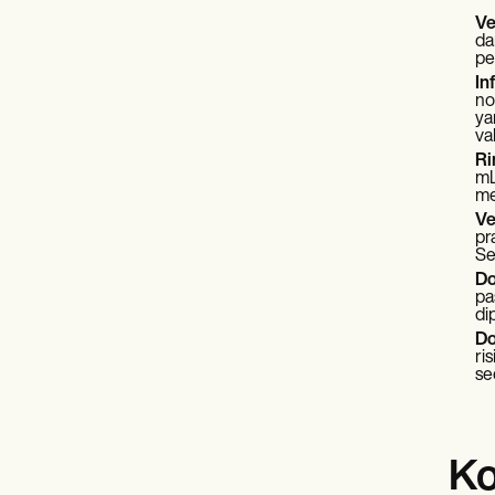
Ve
da
pe
In
no
ya
va
Ri
mL
me
Ve
pr
Se
Do
pa
di
Do
ri
se
Ko