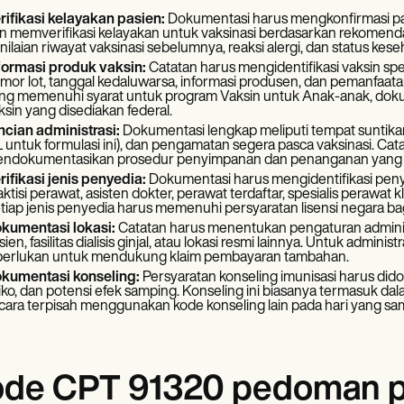
rifikasi kelayakan pasien:
Dokumentasi harus mengkonfirmasi pas
n memverifikasi kelayakan untuk vaksinasi berdasarkan rekomendasi
nilaian riwayat vaksinasi sebelumnya, reaksi alergi, dan status keseh
formasi produk vaksin:
Catatan harus mengidentifikasi vaksin s
mor lot, tanggal kedaluwarsa, informasi produsen, dan pemanfaatan
ng memenuhi syarat untuk program Vaksin untuk Anak-anak, do
ksin yang disediakan federal.
ncian administrasi:
Dokumentasi lengkap meliputi tempat suntikan 
 untuk formulasi ini), dan pengamatan segera pasca vaksinasi. Ca
ndokumentasikan prosedur penyimpanan dan penanganan yang 
rifikasi jenis penyedia:
Dokumentasi harus mengidentifikasi pen
aktisi perawat, asisten dokter, perawat terdaftar, spesialis perawat 
tiap jenis penyedia harus memenuhi persyaratan lisensi negara bagi
kumentasi lokasi:
Catatan harus menentukan pengaturan administra
sien, fasilitas dialisis ginjal, atau lokasi resmi lainnya. Untuk ad
perlukan untuk mendukung klaim pembayaran tambahan.
kumentasi konseling:
Persyaratan konseling imunisasi harus did
siko, dan potensi efek samping. Konseling ini biasanya termasuk da
cara terpisah menggunakan kode konseling lain pada hari yang sa
de CPT 91320 pedoman 