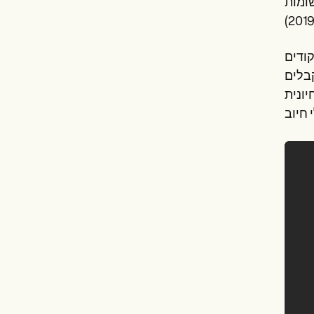
שומות
קודים
קבלים
יונית