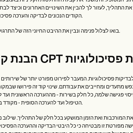
י המטופל. זה משפר את קבלת ההחלטות הקליניות באמצעות קודי CPT,
את התהליך, לעזור לך להבין את השינויים האחרונים וכיצד לבח
הקודים הנכונים לבדיקה והערכה פסיכולוגית.
בואו לצלול פנימה ונבין את ההיבט החיוני הזה של התרגול שלך.
C בבדיקות פסיכולוגיות
 פסיכולוגיות. המעבר לפירוט מפורט יותר של שירותים בקודי CPT מייצג
ש מתעדים ומחייבים את עבודתם. שינוי קוד זה פירושו שבמקו
י פגישה שלמה, כל חלק בשירות - מההערכה הראשונית ועד לת
הטיפול ועד להערכה הסופית - מקודד בנפרד.
 את המורכבות ואת הזמן המושקע בכל חלק של התהליך. שילוב נ
. גישה מפורטת זו מבטיחה כי כל היבטי הבדיקה וההערכה הפסיכול