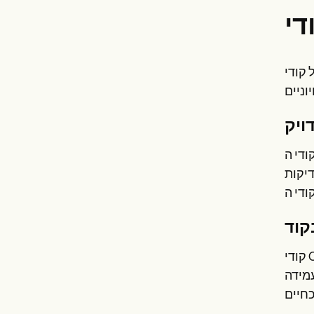
יעל את התהליך ולהבטיח דיוק.
ויק
משמשים.
דיקות
קוד
קודי CPT מתעדכנים מעת לעת כדי לשקף נהלים ושירותים חדשים. חשוב להישאר מעודכן לגבי השינויים האחרונים על ידי
עמידה