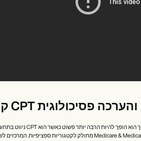
דיקה והערכה פסיכולוגית
ניווט בתחום קודי CPT לבדיקות והערכה פסיכולוגיות יכול להיראות מרתיע, אך ה
מחולק לקטגוריות ספציפיות. המרכזים לשירותי Medicare & Medicaid (2024) מדגישים כי קודים אלה חיוניים