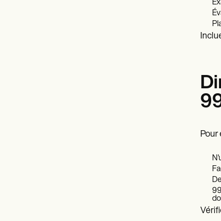
Ex
Év
Pl
Inclu
Di
9
Pour 
N'
Fa
De
99
do
Vérif