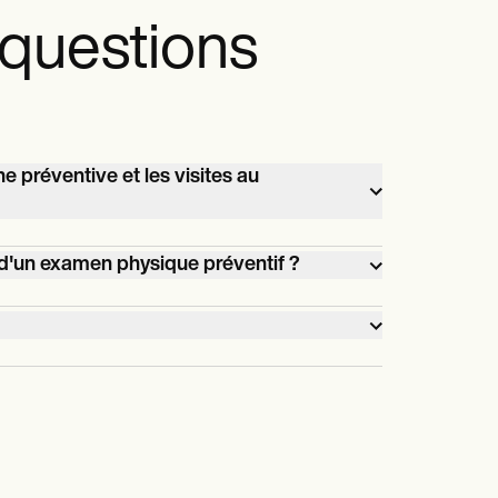
 questions
e préventive et les visites au
 les
le d'un examen physique préventif ?
vention
e
 santé
et des
e d'un