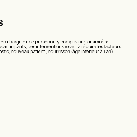
s
se en charge d'une personne, y compris une anamnèse
anticipatifs, des interventions visant à réduire les facteurs
tic, nouveau patient ; nourrisson (âge inférieur à 1 an).