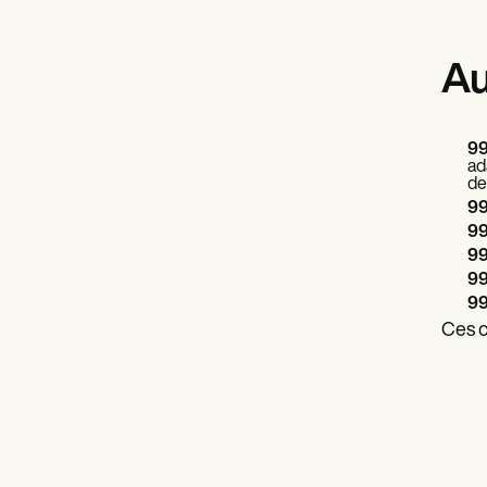
Au
99
ad
de
99
99
99
99
99
Ces c