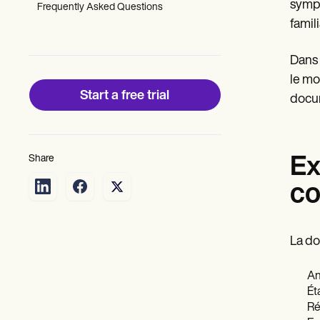
Patient Visit Summary Template
sympt
Frequently Asked Questions
Help Center
famil
Demos
Training Hub
Webinars
Dans 
Switch to Carepatron
le mo
Become a Partner
Start a free trial
docum
Pricing
Why Carepatron?
Login
Get started
Share
Ex
co
La do
An
Ét
Ré