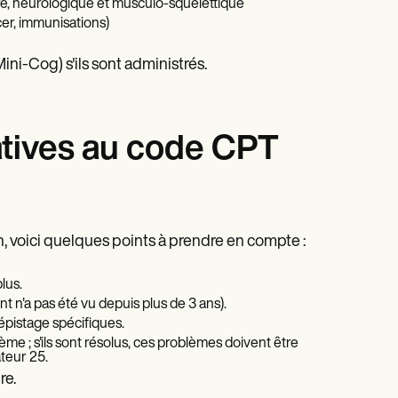
e, neurologique et musculo-squelettique
cer, immunisations)
ni-Cog) s'ils sont administrés.
latives au code CPT
on, voici quelques points à prendre en compte :
lus.
nt n'a pas été vu depuis plus de 3 ans).
épistage spécifiques.
me ; s'ils sont résolus, ces problèmes doivent être
teur 25.
re.