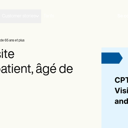
Customer stories
Tarifs
Se c
de 65 ans et plus
ite
atient, âgé de