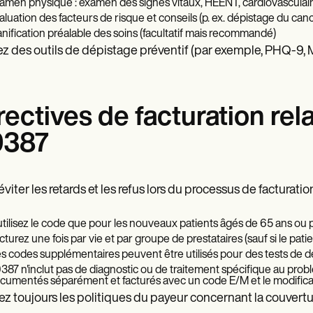
amen physique : examen des signes vitaux, HEENT, cardiovasculair
aluation des facteurs de risque et conseils (p. ex. dépistage du can
anification préalable des soins (facultatif mais recommandé)
ez des outils de dépistage préventif (par exemple, PHQ-9, Mi
rectives de facturation re
9387
éviter les retards et les refus lors du processus de facturati
utilisez le code que pour les nouveaux patients âgés de 65 ans ou p
cturez une fois par vie et par groupe de prestataires (sauf si le patie
s codes supplémentaires peuvent être utilisés pour des tests de d
387 n'inclut pas de diagnostic ou de traitement spécifique au problè
cumentés séparément et facturés avec un code E/M et le modifica
iez toujours les politiques du payeur concernant la couvertu