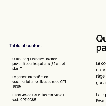
Professionnels de la santé mentale
Travailleurs sociaux
Diététistes et nutritionnistes
Kinésithérapeutes
Psychologues
Infirmiers
Massothérapeutes
Ergothérapeutes
Qu
Resources
Blogues
Table of content
pa
Guides de ressources
Comparaison
Guides des applications
Qu'est-ce qu'un nouvel examen
Le co
Modèles
préventif pour les patients (65 ans et
Codes ICD
plus) ?
un no
Procedure Codes
l'âge
Exigences en matière de
Modèle Superbill
documentation relatives au code CPT
Modèle de note SOAP
géria
99387
Modèle de plan de traitement
Informed Consent Form
Lorsq
Directives de facturation relatives au
Social Work Treatment Plans
code CPT 99387
l'éva
DAR Note Template