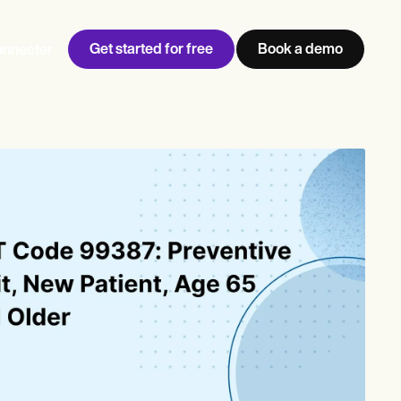
Get started for free
Book a demo
onnecter