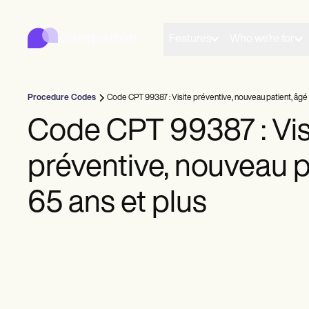
Carepatron
Product
Planification
Features
Who we're for
Documentation
Portail pour les patients
Dossiers de santé
Facturation
Procedure Codes
Code CPT 99387 : Visite préventive, nouveau patient, âgé 
Conformité
Formulaires en ligne
Code CPT 99387 : Vis
Rappels
Paiements
préventive, nouveau p
Télésanté
Notes cliniques
Gestion de la pratique
65 ans et plus
Community
Praticiens en solo
Nouveaux praticiens
Équipes
Conseillers
Entraîneurs
Orthophonistes
Chiropracteurs