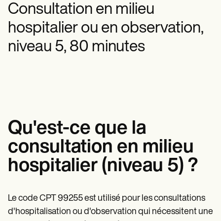
Professionnels de la santé mentale
Life coaches
Insurance claims
Consultation en milieu
Speech therapists
Travailleurs sociaux
Massage therapists
Diététistes et nutritionnistes
hospitalier ou en observation,
Personal trainers
Kinésithérapeutes
Psychologues
niveau 5, 80 minutes
Infirmiers
Massothérapeutes
Ergothérapeutes
Resources
Blogues
Guides de ressources
Comparaison
Guides des applications
Qu'est-ce que la
Modèles
consultation en milieu
Codes ICD
Procedure Codes
hospitalier (niveau 5) ?
Modèle Superbill
Modèle de note SOAP
Modèle de plan de traitement
Informed Consent Form
Le code CPT 99255 est utilisé pour les consultations
Social Work Treatment Plans
d'hospitalisation ou d'observation qui nécessitent une
DAR Note Template