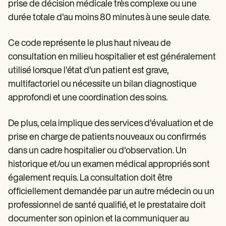
Patient Visit Summary Template
prise de décision médicale très complexe ou une
Help Center
durée totale d'au moins 80 minutes à une seule date.
Demos
Training Hub
Webinars
Ce code représente le plus haut niveau de
Switch to Carepatron
consultation en milieu hospitalier et est généralement
Become a Partner
utilisé lorsque l'état d'un patient est grave,
Pricing
Why Carepatron?
multifactoriel ou nécessite un bilan diagnostique
Login
approfondi et une coordination des soins.
Get started
De plus, cela implique des services d'évaluation et de
prise en charge de patients nouveaux ou confirmés
dans un cadre hospitalier ou d'observation. Un
historique et/ou un examen médical appropriés sont
également requis. La consultation doit être
officiellement demandée par un autre médecin ou un
professionnel de santé qualifié, et le prestataire doit
documenter son opinion et la communiquer au