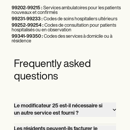
99202-99215 :
Services ambulatoires pour les patients
nouveaux et confirmés
99231-99233 :
Codes de soins hospitaliers ultérieurs
99252-99254 :
Codes de consultation pour patients
hospitalisés ou en observation
99341-99350 :
Codes des services à domicile ou à
résidence
Frequently asked
questions
Le modificateur 25 est-il nécessaire si
un autre service est fourni ?
Oui, si une procédure ou un service E/M
Les résidents peuvent-ils facturer le