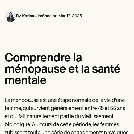
Professionnels de la santé mentale
Life coaches
Insurance claims
Speech therapists
Travailleurs sociaux
Massage therapists
Diététistes et nutritionnistes
By
Karina Jiménea
on
Mar 13, 2025
.
Personal trainers
Kinésithérapeutes
Psychologues
Infirmiers
Massothérapeutes
Ergothérapeutes
Resources
Comprendre la
Blogues
Guides de ressources
ménopause et la santé
Comparaison
Guides des applications
mentale
Modèles
Codes ICD
Procedure Codes
Modèle Superbill
La ménopause est une étape normale de la vie d'une
Modèle de note SOAP
femme, qui survient généralement entre 45 et 55 ans
Modèle de plan de traitement
Informed Consent Form
et qui fait naturellement partie du vieillissement
Social Work Treatment Plans
biologique. Au cours de cette période, les femmes
DAR Note Template
subissent toute une série de changements physiques,