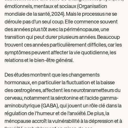
Patient Visit Summary Template
Help Center
émotionnels, mentaux et sociaux (Organisation
Demos
mondiale de la santé, 2024). Mais le processus ne se
Training Hub
déroule pas d'un seul coup. Elle commence souvent
Webinars
Switch to Carepatron
des années plus tôt avec la périménopause, une
Become a Partner
transition qui peut durer plusieurs années. Beaucoup
Pricing
trouvent ces années particulièrement difficiles, car les
Why Carepatron?
Login
symptômes peuvent affecter la vie quotidienne, les
Get started
relations et le bien-être général.
Des études montrent que les changements
hormonaux, en particulier la fluctuation et la baisse
des œstrogènes, affectent les neurotransmetteurs du
cerveau, notamment la sérotonine et l'acide gamma-
aminobutyrique (GABA), qui jouent un rôle clé dans la
régulation de l'humeur et de l'anxiété. De plus, la
ménopause accroît la vulnérabilité à la dépression et à