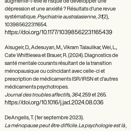
augmente-t-elle le risque de développer une
dépression et une anxiété ? Résultats d'une revue
systématique.
Psychiatrie australasienne
,
31
(2),
103985622311654.
https://doi.org/10.1177/10398562231165439
Alsugeir, D., Adesuyan, M., Vikram Talaulikar, Wei, L.,
Cate Whittlesea et Brauer, R. (2024). Diagnostics de
santé mentale courants résultant de la transition
ménopausique ou coïncidant avec celle-ci et
prescription de médicaments ISR/IRSN et d'autres
médicaments psychotropes.
Journal des troubles affectifs
,
364
, 259 et 265.
https://doi.org/10.1016/j.jad.2024.08.036
DeAngelis, T. (1er septembre 2023).
La ménopause peut être difficile. La psychologie est là p