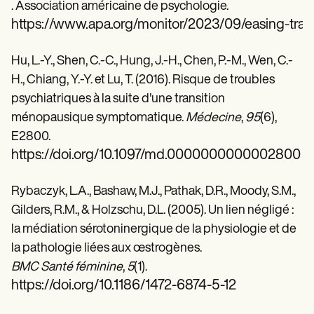
. Association américaine de psychologie.
https://www.apa.org/monitor/2023/09/easing-tran
Hu, L.-Y., Shen, C.-C., Hung, J.-H., Chen, P.-M., Wen, C.-
H., Chiang, Y.-Y. et Lu, T. (2016). Risque de troubles
psychiatriques à la suite d'une transition
ménopausique symptomatique.
Médecine
,
95
(6),
E2800.
https://doi.org/10.1097/md.0000000000002800
Rybaczyk, L.A., Bashaw, M.J., Pathak, D.R., Moody, S.M.,
Gilders, R.M., & Holzschu, D.L. (2005). Un lien négligé :
la médiation sérotoninergique de la physiologie et de
la pathologie liées aux œstrogènes.
BMC Santé féminine
,
5
(1).
https://doi.org/10.1186/1472-6874-5-12