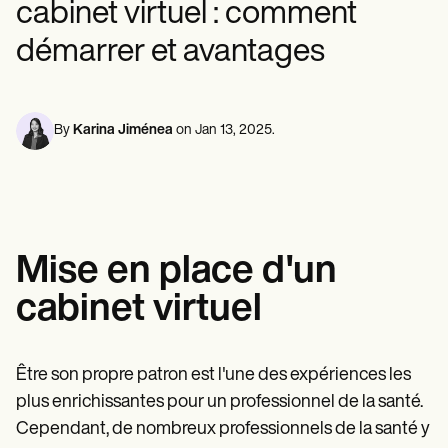
cabinet virtuel : comment
Professionnels de la santé mentale
Life coaches
Insurance claims
Speech therapists
Travailleurs sociaux
Massage therapists
démarrer et avantages
Diététistes et nutritionnistes
Personal trainers
Kinésithérapeutes
Psychologues
Infirmiers
Massothérapeutes
By
Karina Jiménea
on
Jan 13, 2025
.
Ergothérapeutes
Resources
Blogues
Guides de ressources
Comparaison
Guides des applications
Mise en place d'un
Modèles
Codes ICD
cabinet virtuel
Procedure Codes
Modèle Superbill
Modèle de note SOAP
Modèle de plan de traitement
Être son propre patron est l'une des expériences les
Informed Consent Form
plus enrichissantes pour un professionnel de la santé.
Social Work Treatment Plans
Cependant, de nombreux professionnels de la santé y
DAR Note Template