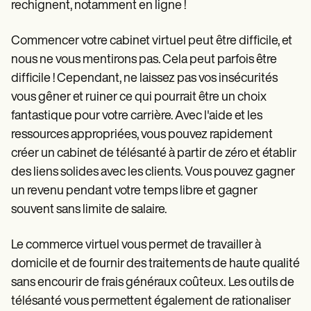
Patient Visit Summary Template
rechignent, notamment en ligne !
Help Center
Demos
Commencer votre cabinet virtuel peut être difficile, et
Training Hub
Webinars
nous ne vous mentirons pas. Cela peut parfois être
Switch to Carepatron
difficile ! Cependant, ne laissez pas vos insécurités
Become a Partner
vous gêner et ruiner ce qui pourrait être un choix
Pricing
Why Carepatron?
fantastique pour votre carrière. Avec l'aide et les
Login
ressources appropriées, vous pouvez rapidement
Get started
créer un cabinet de télésanté à partir de zéro et établir
des liens solides avec les clients. Vous pouvez gagner
un revenu pendant votre temps libre et gagner
souvent sans limite de salaire.
Le commerce virtuel vous permet de travailler à
domicile et de fournir des traitements de haute qualité
sans encourir de frais généraux coûteux.
Les outils de
télésanté vous permettent également de rationaliser