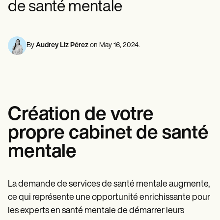
de santé mentale
Professionnels de la santé mentale
Life coaches
Insurance claims
Speech therapists
Travailleurs sociaux
Massage therapists
Diététistes et nutritionnistes
Personal trainers
Kinésithérapeutes
Psychologues
By
Audrey Liz Pérez
on
May 16, 2024
.
Infirmiers
Massothérapeutes
Ergothérapeutes
Resources
Blogues
Guides de ressources
Création de votre
Comparaison
Guides des applications
propre cabinet de santé
Modèles
Codes ICD
mentale
Procedure Codes
Modèle Superbill
Modèle de note SOAP
Modèle de plan de traitement
La demande de services de santé mentale augmente,
Informed Consent Form
ce qui représente une opportunité enrichissante pour
Social Work Treatment Plans
les experts en santé mentale de démarrer leurs
DAR Note Template