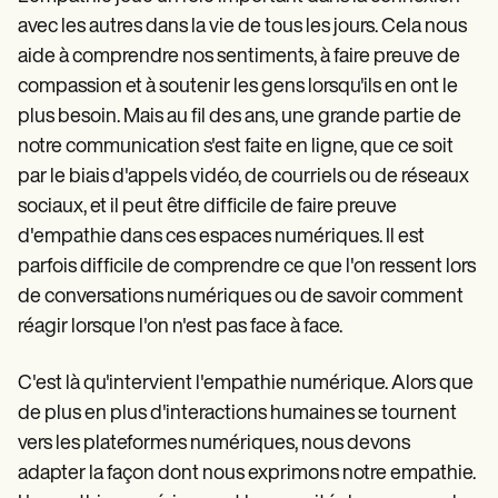
Patient Visit Summary Template
Help Center
avec les autres dans la vie de tous les jours. Cela nous
Demos
aide à comprendre nos sentiments, à faire preuve de
Training Hub
compassion et à soutenir les gens lorsqu'ils en ont le
Webinars
Switch to Carepatron
plus besoin. Mais au fil des ans, une grande partie de
Become a Partner
notre communication s'est faite en ligne, que ce soit
Pricing
par le biais d'appels vidéo, de courriels ou de réseaux
Why Carepatron?
Login
sociaux, et il peut être difficile de faire preuve
Get started
d'empathie dans ces espaces numériques. Il est
parfois difficile de comprendre ce que l'on ressent lors
de conversations numériques ou de savoir comment
réagir lorsque l'on n'est pas face à face.
C'est là qu'intervient l'empathie numérique. Alors que
de plus en plus d'interactions humaines se tournent
vers les plateformes numériques, nous devons
adapter la façon dont nous exprimons notre empathie.