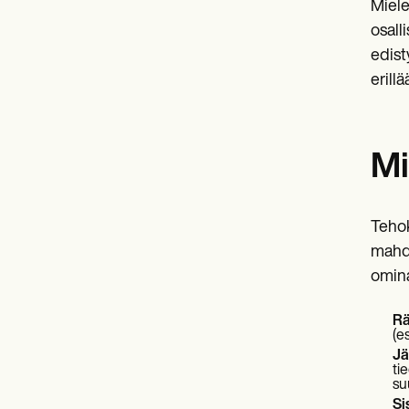
Miele
osall
edist
erill
Mi
Tehok
mahdo
omina
Rä
(e
Jä
ti
su
Si