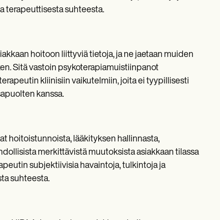
ja terapeuttisesta suhteesta.
kkaan hoitoon liittyviä tietoja, ja ne jaetaan muiden
ken. Sitä vastoin psykoterapiamuistiinpanot
apeutin kliinisiin vaikutelmiin, joita ei tyypillisesti
sapuolten kanssa.
 hoitoistunnoista, lääkityksen hallinnasta,
dollisista merkittävistä muutoksista asiakkaan tilassa
eutin subjektiivisia havaintoja, tulkintoja ja
sta suhteesta.