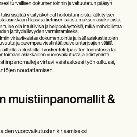
esi turvallisen dokumentoinnin ja valtuutetun pääsyn
ulisi sisältää yksityiskohdat hoitoistunnoista, lääkityksen
sta asiakkaan tilassa ja tietoisen suostumuksen asiakirjoista.
ulee olla intuitiivisia ja helppokäyttöisiä, mikä mahdollistaa
uuden ja täydellisyyden varmistamiseksi.
miin virtaviivaistaa dokumentointia ja lisää asiakastietojen
utta ja parempaa viestintää palveluntarjoajien välillä.
i laitteilla ja alustoilla. Työskenteletpä sitten toimistossa tai
mentoimaan asiakkaiden vuorovaikutusta ja edistymistä.
tiinpanomalleja virtaviivaistaaksesi työnkulkuasi,
täntöjen noudattamisen.
 muistiinpanomallit &
kaiden vuorovaikutusten kirjaamiseksi