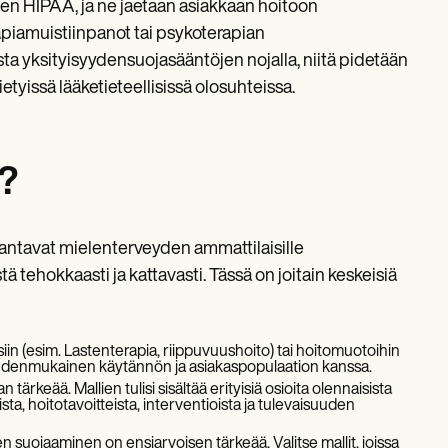
en HIPAA, ja ne jaetaan asiakkaan hoitoon
piamuistiinpanot tai psykoterapian
a yksityisyydensuojasääntöjen nojalla, niitä pidetään
etyissä lääketieteellisissä olosuhteissa.
y?
antavat mielenterveyden ammattilaisille
ehokkaasti ja kattavasti. Tässä on joitain keskeisiä
ksiin (esim. Lastenterapia, riippuvuushoito) tai hoitomuotoihin
yhdenmukainen käytännön ja asiakaspopulaation kanssa.
rkeää. Mallien tulisi sisältää erityisiä osioita olennaisista
ta, hoitotavoitteista, interventioista ja tulevaisuuden
 suojaaminen on ensiarvoisen tärkeää. Valitse mallit, joissa