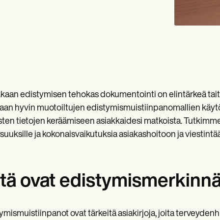
kaan edistymisen tehokas dokumentointi on elintärkeä tait
taan hyvin muotoiltujen edistymismuistiinpanomallien käytö
tisten tietojen keräämiseen asiakkaidesi matkoista. Tutkimme
isuuksille ja kokonaisvaikutuksia asiakashoitoon ja viestintä
tä ovat edistymismerkinnä
ymismuistiinpanot ovat tärkeitä asiakirjoja, joita terveyden