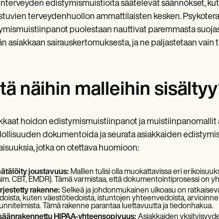
nterveyden edistymismuistioita säätelevät säännökset, kut
istuvien terveydenhuollon ammattilaisten kesken. Psykotera
ymismuistiinpanot puolestaan nauttivat paremmasta suojast
ään asiakkaan sairauskertomuksesta, ja ne paljastetaan vain ti
tä näihin malleihin sisälty
kaat hoidon edistymismuistiinpanot ja muistiinpanomallit 
llisuuden dokumentoida ja seurata asiakkaiden edistymistä t
isuuksia, jotka on otettava huomioon:
ätälöity joustavuus:
Mallien tulisi olla muokattavissa eri erikoisuu
sim. CBT, EMDR). Tämä varmistaa, että dokumentointiprosessi on 
rjestetty rakenne:
Selkeä ja johdonmukainen ulkoasu on ratkaisevan tä
edoista, kuten väestötiedoista, istuntojen yhteenvedoista, arvioinneis
unnitelmista. Tämä rakenne parantaa luettavuutta ja tiedonhakua.
säänrakennettu HIPAA-yhteensopivuus:
Asiakkaiden yksityisyyden