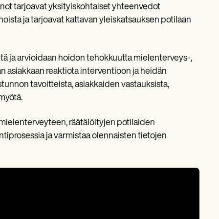
not tarjoavat yksityiskohtaiset yhteenvedot
noista ja tarjoavat kattavan yleiskatsauksen potilaan
ä ja arvioidaan hoidon tehokkuutta mielenterveys-,
 asiakkaan reaktiota interventioon ja heidän
stunnon tavoitteista, asiakkaiden vastauksista,
 myötä.
 mielenterveyteen, räätälöityjen potilaiden
tiprosessia ja varmistaa olennaisten tietojen