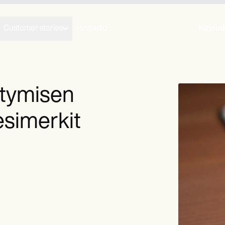
Customer stories
Hinnasto
Kirjaud
stymisen
esimerkit