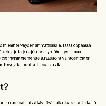
o mielenterveyden ammattilaisille. Tässä oppaassa
n etuja ja tarjoaa jäsennellyn lähestymistavan
 olennaisia elementtejä, räätälöintivaihtoehtoja eri
än terveydenhuollon tiimien sisällä.
t?
huollon ammattilaiset käyttävät tallentaakseen tärkeitä