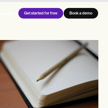
Get started for free
Book a demo
u sisään