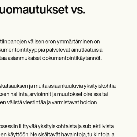
uomautukset vs.
tiinpanojen välisen eron ymmärtäminen on
umentointityyppiä palvelevat ainutlaatuisia
rmistaa asianmukaiset dokumentointikäytännöt.
katsauksen ja muita asiaankuuluvia yksityiskohtia
n hallinta, arvioinnit ja muutokset oireissa tai
n välistä viestintää ja varmistavat hoidon
ssiin liittyvää yksityiskohtaista ja subjektiivista
n käyttöön. Ne sisältävät havaintoja, tulkintoja ja