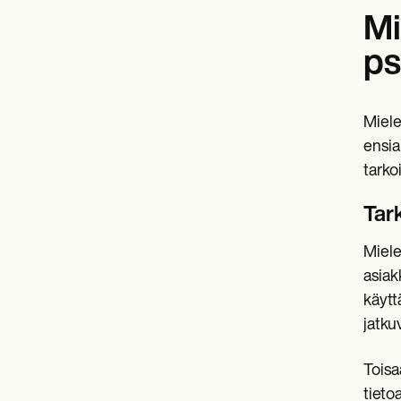
Mi
ps
Miele
ensia
tarko
Tar
Miele
asiak
käytt
jatku
Toisa
tieto