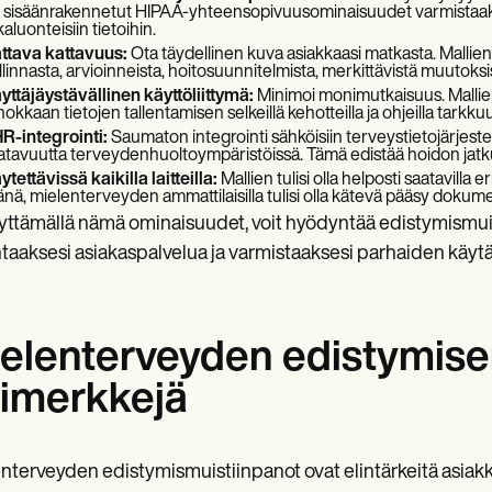
 sisäänrakennetut HIPAA-yhteensopivuusominaisuudet varmistaaks
aluonteisiin tietoihin.
ttava kattavuus:
Ota täydellinen kuva asiakkaasi matkasta. Mallien t
llinnasta, arvioinneista, hoitosuunnitelmista, merkittävistä muutoksi
yttäjäystävällinen käyttöliittymä:
Minimoi monimutkaisuus. Mallien t
hokkaan tietojen tallentamisen selkeillä kehotteilla ja ohjeilla tarkk
R-integrointi:
Saumaton integrointi sähköisiin terveystietojärjestel
atavuutta terveydenhuoltoympäristöissä. Tämä edistää hoidon jatkuvu
ytettävissä kaikilla laitteilla:
Mallien tulisi olla helposti saatavilla er
änä, mielenterveyden ammattilaisilla tulisi olla kätevä pääsy doku
lyttämällä nämä ominaisuudet, voit hyödyntää edistymismuis
taaksesi asiakaspalvelua ja varmistaaksesi parhaiden käy
elenterveyden edistymisen
imerkkejä
nterveyden edistymismuistiinpanot ovat elintärkeitä asiak