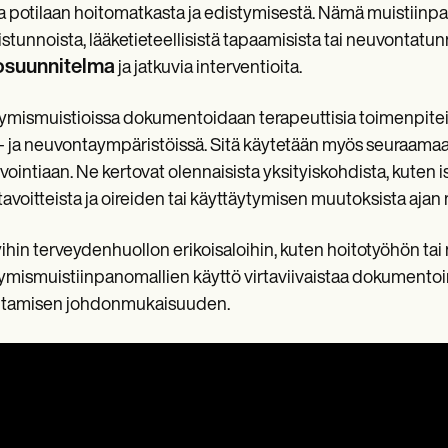
ja potilaan hoitomatkasta ja edistymisestä. Nämä muistiinpa
istunnoista, lääketieteellisistä tapaamisista tai neuvontatun
osuunnitelma
ja jatkuvia interventioita.
ymismuistioissa dokumentoidaan terapeuttisia toimenpiteit
- ja neuvontaympäristöissä. Sitä käytetään myös seuraamaan
vointiaan. Ne kertovat olennaisista yksityiskohdista, kuten i
tavoitteista ja oireiden tai käyttäytymisen muutoksista ajan
yihin terveydenhuollon erikoisaloihin, kuten hoitotyöhön tai
ymismuistiinpanomallien käyttö virtaviivaistaa dokumentoin
entamisen johdonmukaisuuden.