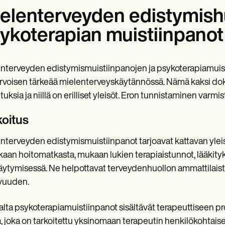
elenterveyden edistymish
ykoterapian muistiinpanot
nterveyden edistymismuistiinpanojen ja psykoterapiamuis
rvoisen tärkeää mielenterveyskäytännössä. Nämä kaksi dok
ituksia ja niillä on erilliset yleisöt. Eron tunnistaminen va
koitus
nterveyden edistymismuistiinpanot tarjoavat kattavan yleis
kaan hoitomatkasta, mukaan lukien terapiaistunnot, lääkitykse
äytymisessä. Ne helpottavat terveydenhuollon ammattilaiste
vuuden.
alta psykoterapiamuistiinpanot sisältävät terapeuttiseen prose
a, joka on tarkoitettu yksinomaan terapeutin henkilökohtaisee