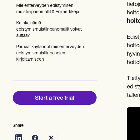
Patient Visit Summary Template
tieto
Mielenterveyden edistymisen
Help Center
muistiinpanomallit & Esimerkkejä
hoito
Demos
Training Hub
hoit
Kuinka nämä
Webinars
edistymismuistiinpanomallit voivat
Switch to Carepatron
auttaa?
Edist
Become a Partner
Pricing
hoito
Parhaat käytännöt mielenterveyden
Why Carepatron?
edistymismuistiinpanojen
hyvin
Login
kirjoittamiseen
hoito
Get started
Tiett
edist
tall
Start a free trial
Share