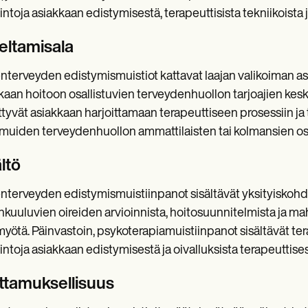
ntoja asiakkaan edistymisestä, terapeuttisista tekniikoista 
eltamisala
nterveyden edistymismuistiot kattavat laajan valikoiman asia
kaan hoitoon osallistuvien terveydenhuollon tarjoajien kes
ttyvät asiakkaan harjoittamaan terapeuttiseen prosessiin ja ter
 muiden terveydenhuollon ammattilaisten tai kolmansien o
ltö
nterveyden edistymismuistiinpanot sisältävät yksityiskohdat
nkuuluvien oireiden arvioinnista, hoitosuunnitelmista ja mah
myötä. Päinvastoin, psykoterapiamuistiinpanot sisältävät terap
ntoja asiakkaan edistymisestä ja oivalluksista terapeuttise
ttamuksellisuus