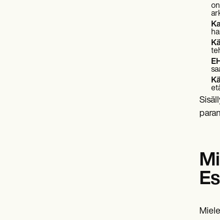
on
ark
Ka
ha
Kä
te
EH
sa
Kä
et
Sisäl
paran
Mi
Es
Miele