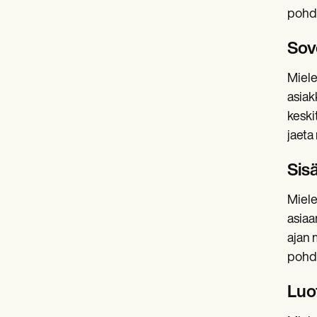
pohdi
Sov
Miele
asiak
keski
jaeta
Sisä
Miele
asiaa
ajan 
pohdi
Luo