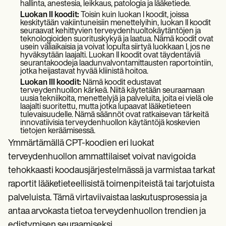
hallinta, anestesia, leikkaus, patologia ja lääketiede.
Luokan II koodit:
Toisin kuin luokan I koodit, joissa
keskitytään vakiintuneisiin menettelyihin, luokan II koodit
seuraavat kehittyvien terveydenhuoltokäytäntöjen ja
teknologioiden suorituskykyä ja laatua. Nämä koodit ovat
usein väliaikaisia ja voivat lopulta siirtyä luokkaan I, jos ne
hyväksytään laajalti. Luokan II koodit ovat täydentäviä
seurantakoodeja laadunvalvontamittausten raportointiin,
jotka heijastavat hyvää kliinistä hoitoa.
Luokan III koodit:
Nämä koodit edustavat
terveydenhuollon kärkeä. Niitä käytetään seuraamaan
uusia tekniikoita, menettelyjä ja palveluita, joita ei vielä ole
laajalti suoritettu, mutta jotka lupaavat lääketieteen
tulevaisuudelle. Nämä säännöt ovat ratkaisevan tärkeitä
innovatiivisia terveydenhuollon käytäntöjä koskevien
tietojen keräämisessä.
Ymmärtämällä CPT-koodien eri luokat
terveydenhuollon ammattilaiset voivat navigoida
tehokkaasti koodausjärjestelmässä ja varmistaa tarkat
raportit lääketieteellisistä toimenpiteistä tai tarjotuista
palveluista. Tämä virtaviivaistaa laskutusprosessia ja
antaa arvokasta tietoa terveydenhuollon trendien ja
edistymisen seuraamiseksi.