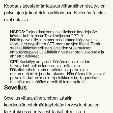
Koodausjärjestelmän laajuus viittaa siihen sisältyvien
palvelujen ja kohteiden valikoimaan. Näin nämä kaksi
ovat erilaisia:
HCPCS:
Tarjoaa laajemman valikoiman koodeja. Se
käyttää kahta tasoa: Taso I heijastaa CPT: tä
lääkäripalveluille, kun taas taso II kattaa lisäpalvelut ja
tarvikkeet tyypillisten CPT-menettelyjen lisäksi. Tämä
sisältää lääketieteellisten laitteiden vuokrauksen,
ambulanssipalvelut ja lääkärin vastaanoton ulkopuolella
annetut lääkkeet.
CPT:
Keskittyy erityisesti lääkäreiden ja muiden
terveydenhuollon tarjoajien suorittamien
lääketieteellisten toimenpiteiden ja palvelujen
dokumentointiin ja laskutukseen. Nämä koodit kuvaavat
palveluita, kuten arviointeja, leikkauksia, diagnostisia
testejä ja muita lääketieteellisiä toimenpiteitä.
Sovellus
Sovellus viittaa siihen, miten kutakin
koodausjärjestelmää käytetään terveydenhuollon
laskutuksessa, erityisesti lääketieteellisten