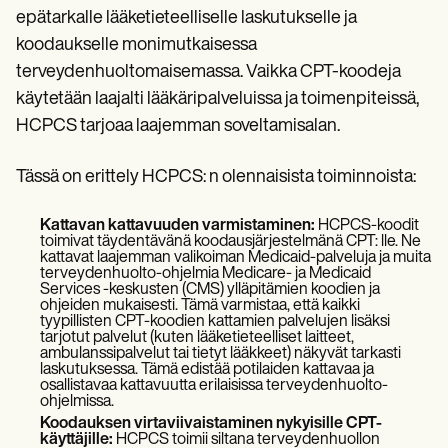
Patient Visit Summary Template
epätarkalle lääketieteelliselle laskutukselle ja
Help Center
Demos
koodaukselle monimutkaisessa
Training Hub
terveydenhuoltomaisemassa. Vaikka CPT-koodeja
Webinars
käytetään laajalti lääkäripalveluissa ja toimenpiteissä,
Switch to Carepatron
Become a Partner
HCPCS tarjoaa laajemman soveltamisalan.
Pricing
Why Carepatron?
Tässä on erittely HCPCS: n olennaisista toiminnoista:
Login
Get started
Kattavan kattavuuden varmistaminen:
HCPCS-koodit
toimivat täydentävänä koodausjärjestelmänä CPT: lle. Ne
kattavat laajemman valikoiman Medicaid-palveluja ja muita
terveydenhuolto-ohjelmia Medicare- ja Medicaid
Services -keskusten (CMS) ylläpitämien koodien ja
ohjeiden mukaisesti. Tämä varmistaa, että kaikki
tyypillisten CPT-koodien kattamien palvelujen lisäksi
tarjotut palvelut (kuten lääketieteelliset laitteet,
ambulanssipalvelut tai tietyt lääkkeet) näkyvät tarkasti
laskutuksessa. Tämä edistää potilaiden kattavaa ja
osallistavaa kattavuutta erilaisissa terveydenhuolto-
ohjelmissa.
Koodauksen virtaviivaistaminen nykyisille CPT-
käyttäjille:
HCPCS toimii siltana terveydenhuollon