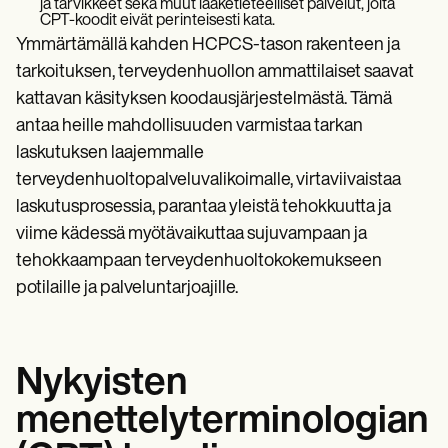
ja tarvikkeet sekä muut lääketieteelliset palvelut, joita
CPT-koodit eivät perinteisesti kata.
Ymmärtämällä kahden HCPCS-tason rakenteen ja
tarkoituksen, terveydenhuollon ammattilaiset saavat
kattavan käsityksen koodausjärjestelmästä. Tämä
antaa heille mahdollisuuden varmistaa tarkan
laskutuksen laajemmalle
terveydenhuoltopalveluvalikoimalle, virtaviivaistaa
laskutusprosessia, parantaa yleistä tehokkuutta ja
viime kädessä myötävaikuttaa sujuvampaan ja
tehokkaampaan terveydenhuoltokokemukseen
potilaille ja palveluntarjoajille.
Nykyisten
menettelyterminologian