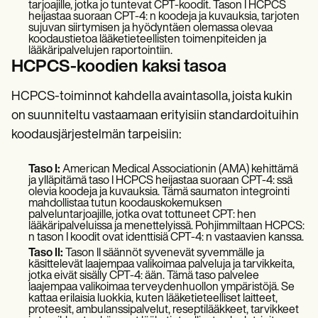
tarjoajille, jotka jo tuntevat CPT-koodit. Tason I HCPCS
heijastaa suoraan CPT-4: n koodeja ja kuvauksia, tarjoten
sujuvan siirtymisen ja hyödyntäen olemassa olevaa
koodaustietoa lääketieteellisten toimenpiteiden ja
lääkäripalvelujen raportointiin.
HCPCS-koodien kaksi tasoa
HCPCS-toiminnot kahdella avaintasolla, joista kukin
on suunniteltu vastaamaan erityisiin standardoituihin
koodausjärjestelmän tarpeisiin:
Taso I:
American Medical Associationin (AMA) kehittämä
ja ylläpitämä taso I HCPCS heijastaa suoraan CPT-4: ssä
olevia koodeja ja kuvauksia. Tämä saumaton integrointi
mahdollistaa tutun koodauskokemuksen
palveluntarjoajille, jotka ovat tottuneet CPT: hen
lääkäripalveluissa ja menettelyissä. Pohjimmiltaan HCPCS:
n tason I koodit ovat identtisiä CPT-4: n vastaavien kanssa.
Taso II:
Tason II säännöt syvenevät syvemmälle ja
käsittelevät laajempaa valikoimaa palveluja ja tarvikkeita,
jotka eivät sisälly CPT-4: ään. Tämä taso palvelee
laajempaa valikoimaa terveydenhuollon ympäristöjä. Se
kattaa erilaisia luokkia, kuten lääketieteelliset laitteet,
proteesit, ambulanssipalvelut, reseptilääkkeet, tarvikkeet