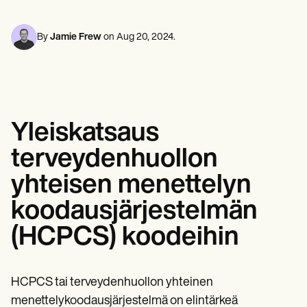
Mielenterveyden ammattilaiset
Life coaches
Insurance claims
Speech therapists
Sosiaalityöntekijät
Massage therapists
Ravitsemusasiantuntijat ja ravitsemusterapeutit
By
Jamie Frew
on
Aug 20, 2024
.
Personal trainers
Fysioterapeutit
Psykologit
Sairaanhoitajat
Hierontaterapeutit
Toimintaterapeutit
Resources
Yleiskatsaus
Blogeja
Resurssioppaat
terveydenhuollon
Vertailu
Sovellusoppaat
yhteisen menettelyn
Mallipohjat
ICD-koodit
koodausjärjestelmän
Procedure Codes
Superbill-malli
(HCPCS) koodeihin
SOAP-muistiinpanomalli
Hoitosuunnitelman malli
Informed Consent Form
Social Work Treatment Plans
HCPCS tai terveydenhuollon yhteinen
DAR Note Template
menettelykoodausjärjestelmä on elintärkeä