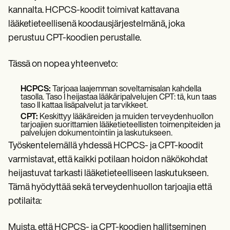
kannalta. HCPCS-koodit toimivat kattavana
lääketieteellisenä koodausjärjestelmänä, joka
perustuu CPT-koodien perustalle.
Tässä on nopea yhteenveto:
HCPCS:
Tarjoaa laajemman soveltamisalan kahdella
tasolla. Taso I heijastaa lääkäripalvelujen CPT: tä, kun taas
taso II kattaa lisäpalvelut ja tarvikkeet.
CPT:
Keskittyy lääkäreiden ja muiden terveydenhuollon
tarjoajien suorittamien lääketieteellisten toimenpiteiden ja
palvelujen dokumentointiin ja laskutukseen.
Työskentelemällä yhdessä HCPCS- ja CPT-koodit
varmistavat, että kaikki potilaan hoidon näkökohdat
heijastuvat tarkasti lääketieteelliseen laskutukseen.
Tämä hyödyttää sekä terveydenhuollon tarjoajia että
potilaita:
Muista, että HCPCS- ja CPT-koodien hallitseminen