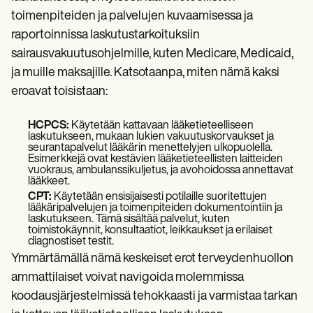
toimenpiteiden ja palvelujen kuvaamisessa ja
raportoinnissa laskutustarkoituksiin
sairausvakuutusohjelmille, kuten Medicare, Medicaid,
ja muille maksajille. Katsotaanpa, miten nämä kaksi
eroavat toisistaan:
HCPCS:
Käytetään kattavaan lääketieteelliseen
laskutukseen, mukaan lukien vakuutuskorvaukset ja
seurantapalvelut lääkärin menettelyjen ulkopuolella.
Esimerkkejä ovat kestävien lääketieteellisten laitteiden
vuokraus, ambulanssikuljetus, ja avohoidossa annettavat
lääkkeet.
CPT:
Käytetään ensisijaisesti potilaille suoritettujen
lääkäripalvelujen ja toimenpiteiden dokumentointiin ja
laskutukseen. Tämä sisältää palvelut, kuten
toimistokäynnit, konsultaatiot, leikkaukset ja erilaiset
diagnostiset testit.
Ymmärtämällä nämä keskeiset erot terveydenhuollon
ammattilaiset voivat navigoida molemmissa
koodausjärjestelmissä tehokkaasti ja varmistaa tarkan