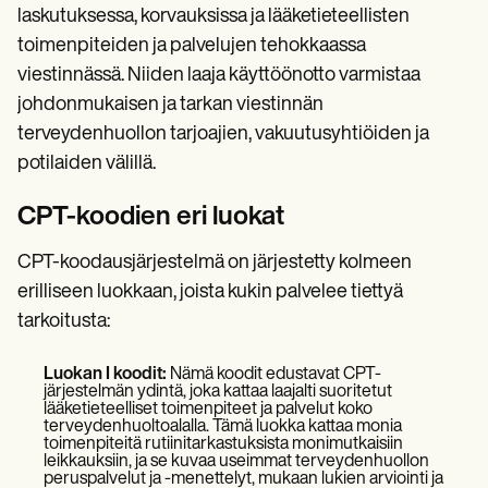
laskutuksessa, korvauksissa ja lääketieteellisten
toimenpiteiden ja palvelujen tehokkaassa
viestinnässä. Niiden laaja käyttöönotto varmistaa
johdonmukaisen ja tarkan viestinnän
terveydenhuollon tarjoajien, vakuutusyhtiöiden ja
potilaiden välillä.
CPT-koodien eri luokat
CPT-koodausjärjestelmä on järjestetty kolmeen
erilliseen luokkaan, joista kukin palvelee tiettyä
tarkoitusta:
Luokan I koodit:
Nämä koodit edustavat CPT-
järjestelmän ydintä, joka kattaa laajalti suoritetut
lääketieteelliset toimenpiteet ja palvelut koko
terveydenhuoltoalalla. Tämä luokka kattaa monia
toimenpiteitä rutiinitarkastuksista monimutkaisiin
leikkauksiin, ja se kuvaa useimmat terveydenhuollon
peruspalvelut ja -menettelyt, mukaan lukien arviointi ja