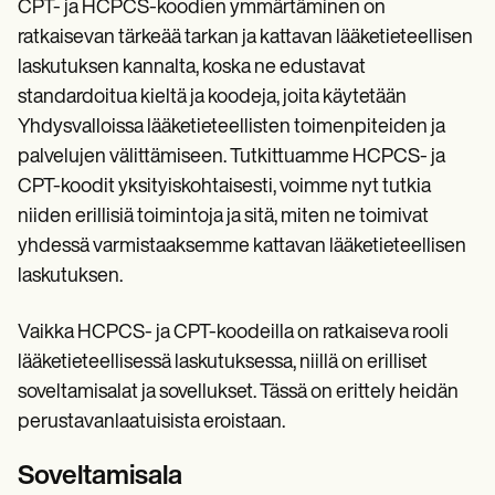
CPT- ja HCPCS-koodien ymmärtäminen on
ratkaisevan tärkeää tarkan ja kattavan lääketieteellisen
laskutuksen kannalta, koska ne edustavat
standardoitua kieltä ja koodeja, joita käytetään
Yhdysvalloissa lääketieteellisten toimenpiteiden ja
palvelujen välittämiseen. Tutkittuamme HCPCS- ja
CPT-koodit yksityiskohtaisesti, voimme nyt tutkia
niiden erillisiä toimintoja ja sitä, miten ne toimivat
yhdessä varmistaaksemme kattavan lääketieteellisen
laskutuksen.
Vaikka HCPCS- ja CPT-koodeilla on ratkaiseva rooli
lääketieteellisessä laskutuksessa, niillä on erilliset
soveltamisalat ja sovellukset. Tässä on erittely heidän
perustavanlaatuisista eroistaan.
Soveltamisala