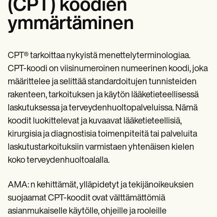
(CPT) koodien
ymmärtäminen
CPT® tarkoittaa nykyistä menettelyterminologiaa.
CPT-koodi on viisinumeroinen numeerinen koodi, joka
määrittelee ja selittää standardoitujen tunnisteiden
rakenteen, tarkoituksen ja käytön lääketieteellisessä
laskutuksessa ja terveydenhuoltopalveluissa. Nämä
koodit luokittelevat ja kuvaavat lääketieteellisiä,
kirurgisia ja diagnostisia toimenpiteitä tai palveluita
laskutustarkoituksiin varmistaen yhtenäisen kielen
koko terveydenhuoltoalalla.
AMA: n kehittämät, ylläpidetyt ja tekijänoikeuksien
suojaamat CPT-koodit ovat välttämättömiä
asianmukaiselle käytölle, ohjeille ja rooleille