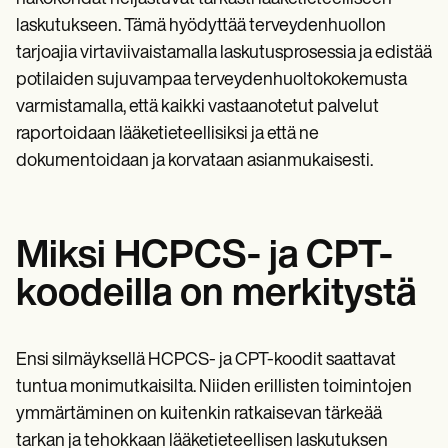
laskutukseen. Tämä hyödyttää terveydenhuollon
tarjoajia virtaviivaistamalla laskutusprosessia ja edistää
potilaiden sujuvampaa terveydenhuoltokokemusta
varmistamalla, että kaikki vastaanotetut palvelut
raportoidaan lääketieteellisiksi ja että ne
dokumentoidaan ja korvataan asianmukaisesti.
Miksi HCPCS- ja CPT-
koodeilla on merkitystä
Ensi silmäyksellä HCPCS- ja CPT-koodit saattavat
tuntua monimutkaisilta. Niiden erillisten toimintojen
ymmärtäminen on kuitenkin ratkaisevan tärkeää
tarkan ja tehokkaan lääketieteellisen laskutuksen