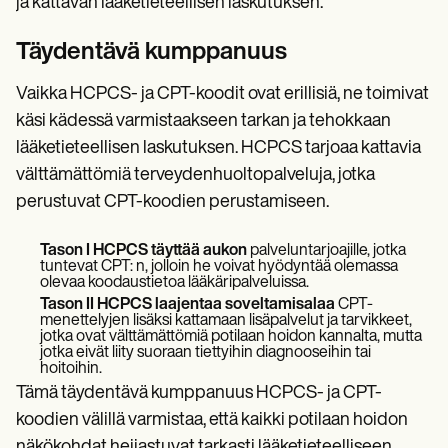
ja kattavan lääketieteellisen laskutuksen.
Täydentävä kumppanuus
Vaikka HCPCS- ja CPT-koodit ovat erillisiä, ne toimivat
käsi kädessä varmistaakseen tarkan ja tehokkaan
lääketieteellisen laskutuksen. HCPCS tarjoaa kattavia
välttämättömiä terveydenhuoltopalveluja, jotka
perustuvat CPT-koodien perustamiseen.
Tason I HCPCS täyttää aukon
palveluntarjoajille, jotka
tuntevat CPT: n, jolloin he voivat hyödyntää olemassa
olevaa koodaustietoa lääkäripalveluissa.
Tason II HCPCS laajentaa soveltamisalaa
CPT-
menettelyjen lisäksi kattamaan lisäpalvelut ja tarvikkeet,
jotka ovat välttämättömiä potilaan hoidon kannalta, mutta
jotka eivät liity suoraan tiettyihin diagnooseihin tai
hoitoihin.
Tämä täydentävä kumppanuus HCPCS- ja CPT-
koodien välillä varmistaa, että kaikki potilaan hoidon
näkökohdat heijastuvat tarkasti lääketieteelliseen