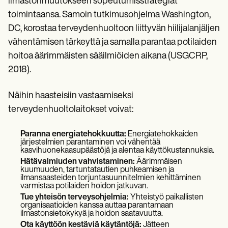
ilmastonmuutokseen sopeutumisstrategiat
toimintaansa. Samoin tutkimusohjelma Washington,
DC, korostaa terveydenhuoltoon liittyvän hiilijalanjäljen
vähentämisen tärkeyttä ja samalla parantaa potilaiden
hoitoa äärimmäisten sääilmiöiden aikana (USGCRP,
2018).
Näihin haasteisiin vastaamiseksi
terveydenhuoltolaitokset voivat:
Paranna energiatehokkuutta:
Energiatehokkaiden
järjestelmien parantaminen voi vähentää
kasvihuonekaasupäästöjä ja alentaa käyttökustannuksia.
Hätävalmiuden vahvistaminen:
Äärimmäisen
kuumuuden, tartuntatautien puhkeamisen ja
ilmansaasteiden torjuntasuunnitelmien kehittäminen
varmistaa potilaiden hoidon jatkuvan.
Tue yhteisön terveysohjelmia:
Yhteistyö paikallisten
organisaatioiden kanssa auttaa parantamaan
ilmastonsietokykyä ja hoidon saatavuutta.
Ota käyttöön kestäviä käytäntöjä:
Jätteen