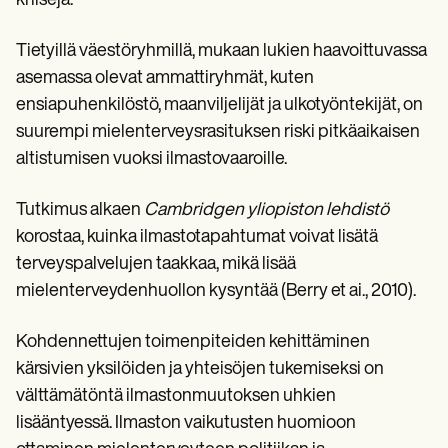
kriisejä.
Tietyillä väestöryhmillä, mukaan lukien haavoittuvassa
asemassa olevat ammattiryhmät, kuten
ensiapuhenkilöstö, maanviljelijät ja ulkotyöntekijät, on
suurempi mielenterveysrasituksen riski pitkäaikaisen
altistumisen vuoksi ilmastovaaroille.
Tutkimus alkaen
Cambridgen yliopiston lehdistö
korostaa, kuinka ilmastotapahtumat voivat lisätä
terveyspalvelujen taakkaa, mikä lisää
mielenterveydenhuollon kysyntää (Berry et ai., 2010).
Kohdennettujen toimenpiteiden kehittäminen
kärsivien yksilöiden ja yhteisöjen tukemiseksi on
välttämätöntä ilmastonmuutoksen uhkien
lisääntyessä. Ilmaston vaikutusten huomioon