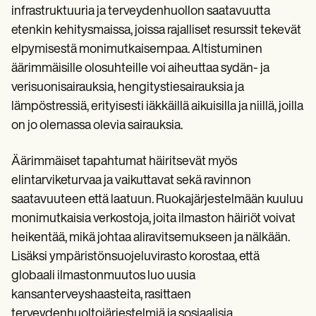
infrastruktuuria ja terveydenhuollon saatavuutta
etenkin kehitysmaissa, joissa rajalliset resurssit tekevät
elpymisestä monimutkaisempaa. Altistuminen
äärimmäisille olosuhteille voi aiheuttaa sydän- ja
verisuonisairauksia, hengitystiesairauksia ja
lämpöstressiä, erityisesti iäkkäillä aikuisilla ja niillä, joilla
on jo olemassa olevia sairauksia.
Äärimmäiset tapahtumat häiritsevät myös
elintarviketurvaa ja vaikuttavat sekä ravinnon
saatavuuteen että laatuun. Ruokajärjestelmään kuuluu
monimutkaisia verkostoja, joita ilmaston häiriöt voivat
heikentää, mikä johtaa aliravitsemukseen ja nälkään.
Lisäksi ympäristönsuojeluvirasto korostaa, että
globaali ilmastonmuutos luo uusia
kansanterveyshaasteita, rasittaen
terveydenhuoltojärjestelmiä ja sosiaalisia