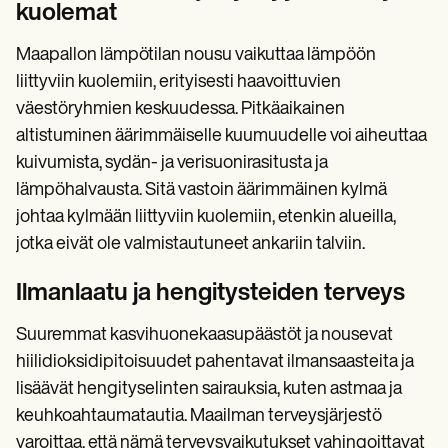
kuolemat
Maapallon lämpötilan nousu vaikuttaa lämpöön
liittyviin kuolemiin, erityisesti haavoittuvien
väestöryhmien keskuudessa. Pitkäaikainen
altistuminen äärimmäiselle kuumuudelle voi aiheuttaa
kuivumista, sydän- ja verisuonirasitusta ja
lämpöhalvausta. Sitä vastoin äärimmäinen kylmä
johtaa kylmään liittyviin kuolemiin, etenkin alueilla,
jotka eivät ole valmistautuneet ankariin talviin.
Ilmanlaatu ja hengitysteiden terveys
Suuremmat kasvihuonekaasupäästöt ja nousevat
hiilidioksidipitoisuudet pahentavat ilmansaasteita ja
lisäävät hengityselinten sairauksia, kuten astmaa ja
keuhkoahtaumatautia. Maailman terveysjärjestö
varoittaa, että nämä terveysvaikutukset vahingoittavat