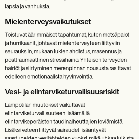
lapsia ja vanhuksia.
Mielenterveysvaikutukset
Toistuvat äärimmäiset tapahtumat, kuten metsäpalot
ja hurrikaanit, johtavat mielenterveyteen liittyviin
seurauksiin, mukaan lukien ahdistus, masennus ja
posttraumaattinen stressihäiriö. Yhteisön terveyden
häiriöt ja siirtyminen merenpinnan noususta rasittavat
edelleen emotionaalista hyvinvointia.
Vesi- ja elintarviketurvallisuusriskit
Lämpötilan muutokset vaikuttavat
elintarviketurvallisuuteen lisäämällä
elintarvikeperäisten taudinaiheuttajien leviämistä.
Lisäksi veteen liittyvät sairaudet lisääntyvät
saastuneiden vesilähteiden vuoksi, mikä uhkaa julkista