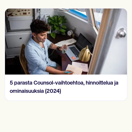
15 SOAP-muistiinpanoesimerkkiä vuonna
2024