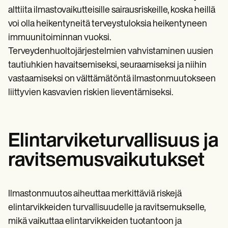
alttiita ilmastovaikutteisille sairausriskeille, koska heillä
voi olla heikentyneitä terveystuloksia heikentyneen
immuunitoiminnan vuoksi.
Terveydenhuoltojärjestelmien vahvistaminen uusien
tautiuhkien havaitsemiseksi, seuraamiseksi ja niihin
vastaamiseksi on välttämätöntä ilmastonmuutokseen
liittyvien kasvavien riskien lieventämiseksi.
Elintarviketurvallisuus ja
ravitsemusvaikutukset
Ilmastonmuutos aiheuttaa merkittäviä riskejä
elintarvikkeiden turvallisuudelle ja ravitsemukselle,
mikä vaikuttaa elintarvikkeiden tuotantoon ja