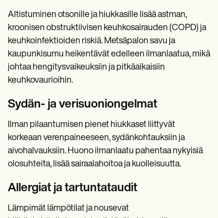
Altistuminen otsonille ja hiukkasille lisää astman,
kroonisen obstruktiivisen keuhkosairauden (COPD) ja
keuhkoinfektioiden riskiä. Metsäpalon savu ja
kaupunkisumu heikentävät edelleen ilmanlaatua, mikä
johtaa hengitysvaikeuksiin ja pitkäaikaisiin
keuhkovaurioihin.
Sydän- ja verisuoniongelmat
Ilman pilaantumisen pienet hiukkaset liittyvät
korkeaan verenpaineeseen, sydänkohtauksiin ja
aivohalvauksiin. Huono ilmanlaatu pahentaa nykyisiä
olosuhteita, lisää sairaalahoitoa ja kuolleisuutta.
Allergiat ja tartuntataudit
Lämpimät lämpötilat ja nousevat