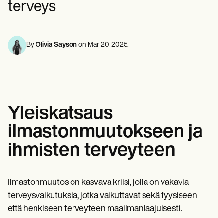
terveys
Mielenterveyden ammattilaiset
Life coaches
Insurance claims
Speech therapists
Sosiaalityöntekijät
Massage therapists
Ravitsemusasiantuntijat ja ravitsemusterapeutit
Personal trainers
Fysioterapeutit
Psykologit
By
Olivia Sayson
on
Mar 20, 2025
.
Sairaanhoitajat
Hierontaterapeutit
Toimintaterapeutit
Resources
Blogeja
Resurssioppaat
Yleiskatsaus
Vertailu
Sovellusoppaat
ilmastonmuutokseen ja
Mallipohjat
ICD-koodit
ihmisten terveyteen
Procedure Codes
Superbill-malli
SOAP-muistiinpanomalli
Hoitosuunnitelman malli
Ilmastonmuutos on kasvava kriisi, jolla on vakavia
Informed Consent Form
terveysvaikutuksia, jotka vaikuttavat sekä fyysiseen
Social Work Treatment Plans
että henkiseen terveyteen maailmanlaajuisesti.
DAR Note Template