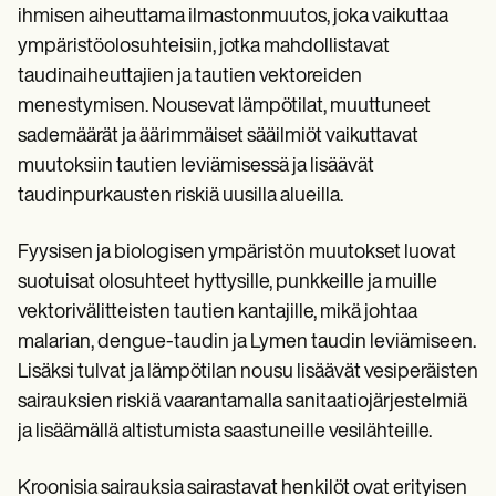
ihmisen aiheuttama ilmastonmuutos, joka vaikuttaa
ympäristöolosuhteisiin, jotka mahdollistavat
taudinaiheuttajien ja tautien vektoreiden
menestymisen. Nousevat lämpötilat, muuttuneet
sademäärät ja äärimmäiset sääilmiöt vaikuttavat
muutoksiin tautien leviämisessä ja lisäävät
taudinpurkausten riskiä uusilla alueilla.
Fyysisen ja biologisen ympäristön muutokset luovat
suotuisat olosuhteet hyttysille, punkkeille ja muille
vektorivälitteisten tautien kantajille, mikä johtaa
malarian, dengue-taudin ja Lymen taudin leviämiseen.
Lisäksi tulvat ja lämpötilan nousu lisäävät vesiperäisten
sairauksien riskiä vaarantamalla sanitaatiojärjestelmiä
ja lisäämällä altistumista saastuneille vesilähteille.
Kroonisia sairauksia sairastavat henkilöt ovat erityisen