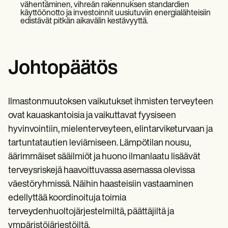
vähentäminen, vihreän rakennuksen standardien
käyttöönotto ja investoinnit uusiutuviin energialähteisiin
edistävät pitkän aikavälin kestävyyttä.
Johtopäätös
Ilmastonmuutoksen vaikutukset ihmisten terveyteen
ovat kauaskantoisia ja vaikuttavat fyysiseen
hyvinvointiin, mielenterveyteen, elintarviketurvaan ja
tartuntatautien leviämiseen. Lämpötilan nousu,
äärimmäiset sääilmiöt ja huono ilmanlaatu lisäävät
terveysriskejä haavoittuvassa asemassa olevissa
väestöryhmissä. Näihin haasteisiin vastaaminen
edellyttää koordinoituja toimia
terveydenhuoltojärjestelmiltä, päättäjiltä ja
ympäristöjärjestöiltä.