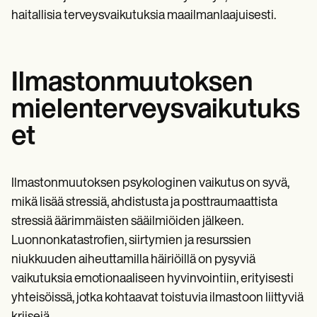
haitallisia terveysvaikutuksia maailmanlaajuisesti.
Ilmastonmuutoksen
mielenterveysvaikutuks
et
Ilmastonmuutoksen psykologinen vaikutus on syvä,
mikä lisää stressiä, ahdistusta ja posttraumaattista
stressiä äärimmäisten sääilmiöiden jälkeen.
Luonnonkatastrofien, siirtymien ja resurssien
niukkuuden aiheuttamilla häiriöillä on pysyviä
vaikutuksia emotionaaliseen hyvinvointiin, erityisesti
yhteisöissä, jotka kohtaavat toistuvia ilmastoon liittyviä