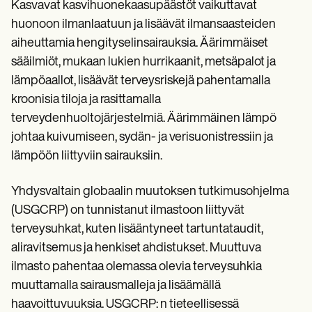
Patient Visit Summary Template
Kasvavat kasvihuonekaasupäästöt vaikuttavat
Help Center
huonoon ilmanlaatuun ja lisäävät ilmansaasteiden
Demos
aiheuttamia hengityselinsairauksia. Äärimmäiset
Training Hub
Webinars
sääilmiöt, mukaan lukien hurrikaanit, metsäpalot ja
Switch to Carepatron
lämpöaallot, lisäävät terveysriskejä pahentamalla
Become a Partner
Pricing
kroonisia tiloja ja rasittamalla
Why Carepatron?
terveydenhuoltojärjestelmiä. Äärimmäinen lämpö
Login
johtaa kuivumiseen, sydän- ja verisuonistressiin ja
Get started
lämpöön liittyviin sairauksiin.
Yhdysvaltain globaalin muutoksen tutkimusohjelma
(USGCRP) on tunnistanut ilmastoon liittyvät
terveysuhkat, kuten lisääntyneet tartuntataudit,
aliravitsemus ja henkiset ahdistukset. Muuttuva
ilmasto pahentaa olemassa olevia terveysuhkia
muuttamalla sairausmalleja ja lisäämällä
haavoittuvuuksia. USGCRP: n tieteellisessä