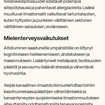
hiilidioksidipitoisuudet edistävät pidempiä
siitepölykausia ja pahentavat allergiaoireita. Lisäksi
muuttuvat ilmastomallit vaikuttavat tartuntatautien,
kuten hyttysten ja punkkien välittämien vektorien
välittämien sairauksien, leviämiseen.
Mielenterveysvaikutukset
Altistuminen saastuneille ympäristöille on liittynyt
kognitiiviseen heikkenemiseen, ahdistukseen ja
masennukseen. Lisääntyneet metsäpalot, teollisuuden
päästöt ja savusumu lisäävät stressiä ja vähentävät
hyvinvointia.
Neljäs kansallinen ilmastotutkimus
kehottaa toimiin
kasvihuonekaasupäästöjen vähentämiseksi ja
kansanterveyden suojelemiseksi ilmastonmuutoksen
aiheuttamilta odottamattomilta terveysongelmilta