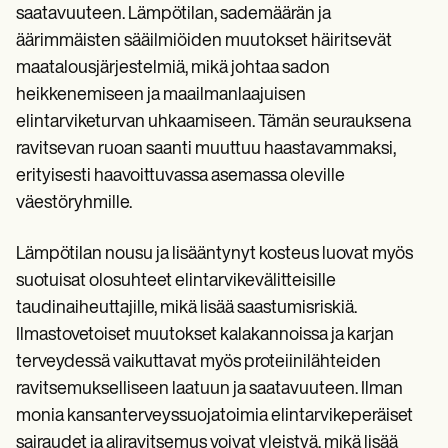
saatavuuteen. Lämpötilan, sademäärän ja
äärimmäisten sääilmiöiden muutokset häiritsevät
maatalousjärjestelmiä, mikä johtaa sadon
heikkenemiseen ja maailmanlaajuisen
elintarviketurvan uhkaamiseen. Tämän seurauksena
ravitsevan ruoan saanti muuttuu haastavammaksi,
erityisesti haavoittuvassa asemassa oleville
väestöryhmille.
Lämpötilan nousu ja lisääntynyt kosteus luovat myös
suotuisat olosuhteet elintarvikevälitteisille
taudinaiheuttajille, mikä lisää saastumisriskiä.
Ilmastovetoiset muutokset kalakannoissa ja karjan
terveydessä vaikuttavat myös proteiinilähteiden
ravitsemukselliseen laatuun ja saatavuuteen. Ilman
monia kansanterveyssuojatoimia elintarvikeperäiset
sairaudet ja aliravitsemus voivat yleistyä, mikä lisää