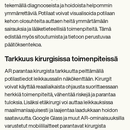
tekemällä diagnooseista ja hoidoista helpommin
ymmärrettäviä. Potilaat voivat visualisoida potilaan
kehon olosuhteita auttaen heitä ymmärtämään
sairauksia ja lääketieteellisiä toimenpiteitä. Tämä
edistää myös sitoutumista ja tietoon perustuvaa
päätöksentekoa.
Tarkkuus kirurgisissa toimenpiteissä
AR parantaa kirurgista tarkkuutta peittämällä
potilastiedot leikkaussalin näkökenttään. Kirurgit
voivat käyttää reaaliaikaista ohjausta suorittaessaan
herkkiä toimenpiteitä, vähentää riskejä ja parantaa
tuloksia. Lisäksi etäkirurgi voi auttaa leikkauksissa
maailmanlaajuisesti ja laajentaa laadukkaan hoidon
saatavuutta. Google Glass ja muut AR-ominaisuuksilla
varustetut mobiililaitteet parantavat kirurgista