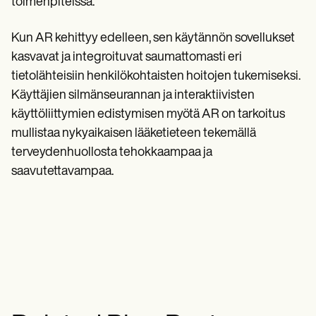
toimenpiteissä.
Kun AR kehittyy edelleen, sen käytännön sovellukset
kasvavat ja integroituvat saumattomasti eri
tietolähteisiin henkilökohtaisten hoitojen tukemiseksi.
Käyttäjien silmänseurannan ja interaktiivisten
käyttöliittymien edistymisen myötä AR on tarkoitus
mullistaa nykyaikaisen lääketieteen tekemällä
terveydenhuollosta tehokkaampaa ja
saavutettavampaa.