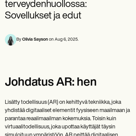
terveydenhuollossa:
Mielenterveyden ammattilaiset
Life coaches
Insurance claims
Speech therapists
Sosiaalityöntekijät
Massage therapists
Sovellukset ja edut
Ravitsemusasiantuntijat ja ravitsemusterapeutit
Personal trainers
Fysioterapeutit
Psykologit
Sairaanhoitajat
Hierontaterapeutit
By
Olivia Sayson
on
Aug 6, 2025
.
Toimintaterapeutit
Resources
Blogeja
Resurssioppaat
Vertailu
Sovellusoppaat
Johdatus AR: hen
Mallipohjat
ICD-koodit
Procedure Codes
Superbill-malli
Lisätty todellisuus (AR) on kehittyvä tekniikka, joka
SOAP-muistiinpanomalli
yhdistää digitaaliset elementit fyysiseen maailmaan ja
Hoitosuunnitelman malli
Informed Consent Form
parantaa reaalimaailman kokemuksia. Toisin kuin
Social Work Treatment Plans
virtuaalitodellisuus, joka upottaa käyttäjät täysin
DAR Note Template
simuloituun ympäristöön, AR peittää digitaalisen