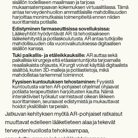
sisällön todelliseen maailmaan ja tarjoaa
mukaansatempaavan kokemuksen virtuaalitilassa. Tämä
antaa terveydenhuollon ammattilaisille mahdollisuuden
harjoittaa monimutkaisia toimenpiteitä ennen niiden
suorittamista potilaille.
Edistyminen farmaseuttisissa sovelluksissa:
Lääkeyhtiöt hyödyntävät AR: tä tehostaakseen
lääkekehitystä ja potilaskoulutusta. AR antaa tutkijoille
mahdollisuuden olla vuorovaikutuksessa digitaalisen
sisällön kanssa.
Tuki paikallis- ja etäleikkauksille:
AR auttaa sekä
paikallisia kirurgeja että etäasiantuntijoita tarjoamalla
reaaliaikaista ohjausta. Kirurgit voivat käyttää digitaalista
sisältöä, kuten 3D-malleja ja potilastietoja, mikä
mahdollistaa tarkemmat toiminnot.
Fyysisen kuntoutuksen tehostaminen:
Fyysistä
kuntoutusta varten AR-pohjaiset ohjelmat ohjaavat
potilaita terapeuttisten harjoitusten kautta. Nämä
interaktiiviset työkalut varmistavat oikean liikkeen
suorittamisen, seuraavat edistymistä ja mukauttavat
hoidot yksilöllisiin tarpeisiin.
Jatkuvan kehityksen myötä AR-pohjaiset ratkaisut
muuttavat edelleen lääketieteen alaa ja tekevät
terveydenhuollosta tehokkaampaa,