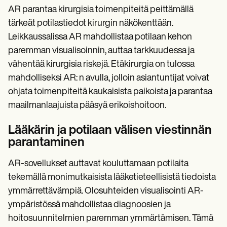
AR parantaa kirurgisia toimenpiteitä peittämällä
tärkeät potilastiedot kirurgin näkökenttään.
Leikkaussalissa AR mahdollistaa potilaan kehon
paremman visualisoinnin, auttaa tarkkuudessa ja
vähentää kirurgisia riskejä. Etäkirurgia on tulossa
mahdolliseksi AR: n avulla, jolloin asiantuntijat voivat
ohjata toimenpiteitä kaukaisista paikoista ja parantaa
maailmanlaajuista pääsyä erikoishoitoon.
Lääkärin ja potilaan välisen viestinnän
parantaminen
AR-sovellukset auttavat kouluttamaan potilaita
tekemällä monimutkaisista lääketieteellisistä tiedoista
ymmärrettävämpiä. Olosuhteiden visualisointi AR-
ympäristössä mahdollistaa diagnoosien ja
hoitosuunnitelmien paremman ymmärtämisen. Tämä