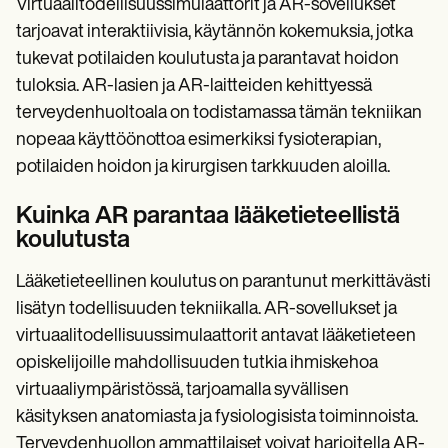
Virtuaalitodellisuussimulaattorit ja AR-sovellukset
tarjoavat interaktiivisia, käytännön kokemuksia, jotka
tukevat potilaiden koulutusta ja parantavat hoidon
tuloksia. AR-lasien ja AR-laitteiden kehittyessä
terveydenhuoltoala on todistamassa tämän tekniikan
nopeaa käyttöönottoa esimerkiksi fysioterapian,
potilaiden hoidon ja kirurgisen tarkkuuden aloilla.
Kuinka AR parantaa lääketieteellistä
koulutusta
Lääketieteellinen koulutus on parantunut merkittävästi
lisätyn todellisuuden tekniikalla. AR-sovellukset ja
virtuaalitodellisuussimulaattorit antavat lääketieteen
opiskelijoille mahdollisuuden tutkia ihmiskehoa
virtuaaliympäristössä, tarjoamalla syvällisen
käsityksen anatomiasta ja fysiologisista toiminnoista.
Terveydenhuollon ammattilaiset voivat harjoitella AR-