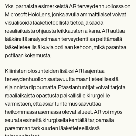
Yksi parhaista esimerkeistä AR terveydenhuollossa on
Microsoft HoloLens, jonka avulla ammattilaiset voivat
visualisoida lääketieteellistä tietoa ja saada
reaaliaikaista ohjausta leikkausten aikana. AR auttaa
lääkäreitä analysoimaan terveydentilaa peittämällä
lääketieteellisiä kuvia potilaan kehoon, mikä parantaa
potilaan kokemusta.
Kliinisten olosuhteiden lisäksi AR laajentaa
terveydenhuollon saatavuutta maantieteellisestä
sijainnista riippumatta. Etäasiantuntijat voivat tarjota
reaaliaikaista opastusta paikallisille kirurgeille
varmistaen, että asiantuntemus saavuttaa
heikommassa asemassa olevat alueet. AR voi myös
seurata esineitä kirurgisella kentällä tarjoamalla
paremman tarkkuuden lääketieteellisissä