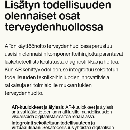
Lisätyn todellisuuden
olennaiset osat
terveydenhuollossa
AR: n käyttöönotto terveydenhuollossa perustuu
useisiin olennaisiin komponentteihin, jotka parantavat
lääketieteellistä koulutusta, diagnostiikkaa ja hoitoa.
Kun AR kehittyy edelleen, se integroituu sekoitetun
todellisuuden tekniikoihin luoden innovatiivisia
ratkaisuja eri toimialoille, mukaan lukien
terveydenhuolto.
AR-kuulokkeet ja älylasit:
AR-kuulokkeet ja älylasit
antavat lääketieteen ammattilaisille mahdollisuuden
visualisoida digitaalista sisältöä reaaliajassa.
Integrointi sekoitettuun todellisuuteen ja
virtuaalitilaan:
Sekatodellisuus yhdistää digitaalisen