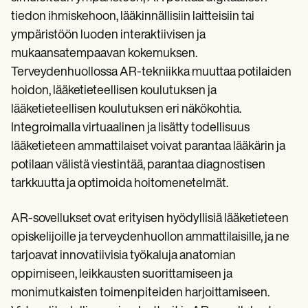
Patient Visit Summary Template
Help Center
tiedon ihmiskehoon, lääkinnällisiin laitteisiin tai
Demos
ympäristöön luoden interaktiivisen ja
Training Hub
mukaansatempaavan kokemuksen.
Webinars
Switch to Carepatron
Terveydenhuollossa AR-tekniikka muuttaa potilaiden
Become a Partner
hoidon, lääketieteellisen koulutuksen ja
Pricing
lääketieteellisen koulutuksen eri näkökohtia.
Why Carepatron?
Login
Integroimalla virtuaalinen ja lisätty todellisuus
Get started
lääketieteen ammattilaiset voivat parantaa lääkärin ja
potilaan välistä viestintää, parantaa diagnostisen
tarkkuutta ja optimoida hoitomenetelmät.
AR-sovellukset ovat erityisen hyödyllisiä lääketieteen
opiskelijoille ja terveydenhuollon ammattilaisille, ja ne
tarjoavat innovatiivisia työkaluja anatomian
oppimiseen, leikkausten suorittamiseen ja
monimutkaisten toimenpiteiden harjoittamiseen.