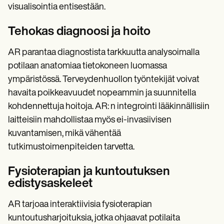
visualisointia entisestään.
Tehokas diagnoosi ja hoito
AR parantaa diagnostista tarkkuutta analysoimalla
potilaan anatomiaa tietokoneen luomassa
ympäristössä. Terveydenhuollon työntekijät voivat
havaita poikkeavuudet nopeammin ja suunnitella
kohdennettuja hoitoja. AR: n integrointi lääkinnällisiin
laitteisiin mahdollistaa myös ei-invasiivisen
kuvantamisen, mikä vähentää
tutkimustoimenpiteiden tarvetta.
Fysioterapian ja kuntoutuksen
edistysaskeleet
AR tarjoaa interaktiivisia fysioterapian
kuntoutusharjoituksia, jotka ohjaavat potilaita