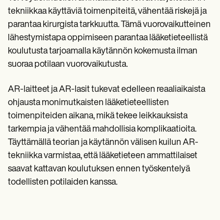
tekniikkaa käyttäviä toimenpiteitä, vähentää riskejä ja
parantaa kirurgista tarkkuutta. Tämä vuorovaikutteinen
lähestymistapa oppimiseen parantaa lääketieteellistä
koulutusta tarjoamalla käytännön kokemusta ilman
suoraa potilaan vuorovaikutusta.
AR-laitteet ja AR-lasit tukevat edelleen reaaliaikaista
ohjausta monimutkaisten lääketieteellisten
toimenpiteiden aikana, mikä tekee leikkauksista
tarkempia ja vähentää mahdollisia komplikaatioita.
Täyttämällä teorian ja käytännön välisen kuilun AR-
tekniikka varmistaa, että lääketieteen ammattilaiset
saavat kattavan koulutuksen ennen työskentelyä
todellisten potilaiden kanssa.