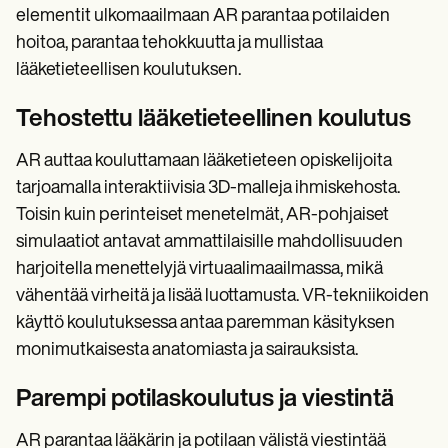
elementit ulkomaailmaan AR parantaa potilaiden
hoitoa, parantaa tehokkuutta ja mullistaa
lääketieteellisen koulutuksen.
Tehostettu lääketieteellinen koulutus
AR auttaa kouluttamaan lääketieteen opiskelijoita
tarjoamalla interaktiivisia 3D-malleja ihmiskehosta.
Toisin kuin perinteiset menetelmät, AR-pohjaiset
simulaatiot antavat ammattilaisille mahdollisuuden
harjoitella menettelyjä virtuaalimaailmassa, mikä
vähentää virheitä ja lisää luottamusta. VR-tekniikoiden
käyttö koulutuksessa antaa paremman käsityksen
monimutkaisesta anatomiasta ja sairauksista.
Parempi potilaskoulutus ja viestintä
AR parantaa lääkärin ja potilaan välistä viestintää