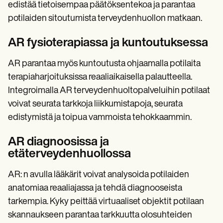
edistää tietoisempaa päätöksentekoa ja parantaa
potilaiden sitoutumista terveydenhuollon matkaan.
AR fysioterapiassa ja kuntoutuksessa
AR parantaa myös kuntoutusta ohjaamalla potilaita
terapiaharjoituksissa reaaliaikaisella palautteella.
Integroimalla AR terveydenhuoltopalveluihin potilaat
voivat seurata tarkkoja liikkumistapoja, seurata
edistymistä ja toipua vammoista tehokkaammin.
AR diagnoosissa ja
etäterveydenhuollossa
AR: n avulla lääkärit voivat analysoida potilaiden
anatomiaa reaaliajassa ja tehdä diagnooseista
tarkempia. Kyky peittää virtuaaliset objektit potilaan
skannaukseen parantaa tarkkuutta olosuhteiden