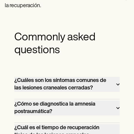
la recuperación.
Commonly asked
questions
¿Cuáles son los síntomas comunes de
las lesiones craneales cerradas?
Los síntomas comunes incluyen dolores
¿Cómo se diagnostica la amnesia
de cabeza, mareos, confusión y
postraumática?
sensibilidad a la luz. Los síntomas más
La PTA se diagnostica mediante
graves incluyen la pérdida del
¿Cuál es el tiempo de recuperación
evaluaciones cognitivas como la GOAT,
conocimiento y las deficiencias