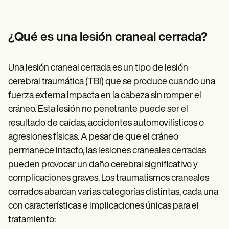
Patient Visit Summary Template
Help Center
Demos
Training Hub
¿Qué es una lesión craneal cerrada?
Webinars
Switch to Carepatron
Become a Partner
Una lesión craneal cerrada es un tipo de lesión
Pricing
cerebral traumática (TBI) que se produce cuando una
Why Carepatron?
Login
fuerza externa impacta en la cabeza sin romper el
Get started
cráneo. Esta lesión no penetrante puede ser el
resultado de caídas, accidentes automovilísticos o
agresiones físicas. A pesar de que el cráneo
permanece intacto, las lesiones craneales cerradas
pueden provocar un daño cerebral significativo y
complicaciones graves. Los traumatismos craneales
cerrados abarcan varias categorías distintas, cada una
con características e implicaciones únicas para el
tratamiento: