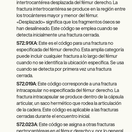
intertrocantérea desplazada del fémur derecho. La
fractura intertrocantérea se produce en la región entre
los trocánteres mayor y menor del fémur.
«Desplazado» significa que los fragmentos óseos se
han desalineado. Este código se emplea cuando se
detecta inicialmente una fractura cerrada.
S72.91XA
: Este es el código para una fractura no
especificada del fémur derecho. Esta amplia categoría
puede incluir cualquier fractura a lo largo del fémur
cuando no se identifica la ubicación específica. Se usa
cuando se detecta por primera vez una fractura
cerrada.
S72.019A
: Este código corresponde a una fractura
intracapsular no especificada del fémur derecho. La
fractura intracapsular se produce dentro de la cápsula
articular, un saco hermético que rodea la articulación
de la cadera. Este código es aplicable a las fracturas
cerradas durante el encuentro inicial.
S72.023A
: Este código se asigna a otras fracturas
pertrocantéreas en el fémur derecho y, por lo general,