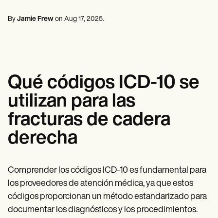
Profesionales de la Salud Mental
Life coaches
Insurance claims
Speech therapists
Trabajo Social
Massage therapists
By
Jamie Frew
on
Aug 17, 2025
.
Nutricionistas
Personal trainers
Fisioterapia
Psicología
Enfermeras/os
Masajistas
Terapia Ocupacional
Qué códigos ICD-10 se
Resources
Blogs
utilizan para las
Guías
Comparación
fracturas de cadera
Guías de la app
Plantillas
derecha
Códigos ICD
Procedure Codes
Superbill Template
Notas SOAP
Comprender los códigos ICD-10 es fundamental para
Treatment Plan Template
los proveedores de atención médica, ya que estos
Informed Consent Form
códigos proporcionan un método estandarizado para
Social Work Treatment Plans
DAR Note Template
documentar los diagnósticos y los procedimientos.