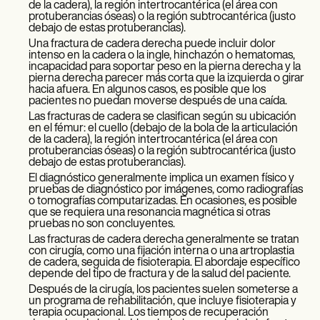
de la cadera), la región intertrocantérica (el área con
protuberancias óseas) o la región subtrocantérica (justo
debajo de estas protuberancias).
Una fractura de cadera derecha puede incluir dolor
intenso en la cadera o la ingle, hinchazón o hematomas,
incapacidad para soportar peso en la pierna derecha y la
pierna derecha parecer más corta que la izquierda o girar
hacia afuera. En algunos casos, es posible que los
pacientes no puedan moverse después de una caída.
Las fracturas de cadera se clasifican según su ubicación
en el fémur: el cuello (debajo de la bola de la articulación
de la cadera), la región intertrocantérica (el área con
protuberancias óseas) o la región subtrocantérica (justo
debajo de estas protuberancias).
El diagnóstico generalmente implica un examen físico y
pruebas de diagnóstico por imágenes, como radiografías
o tomografías computarizadas. En ocasiones, es posible
que se requiera una resonancia magnética si otras
pruebas no son concluyentes.
Las fracturas de cadera derecha generalmente se tratan
con cirugía, como una fijación interna o una artroplastia
de cadera, seguida de fisioterapia. El abordaje específico
depende del tipo de fractura y de la salud del paciente.
Después de la cirugía, los pacientes suelen someterse a
un programa de rehabilitación, que incluye fisioterapia y
terapia ocupacional. Los tiempos de recuperación