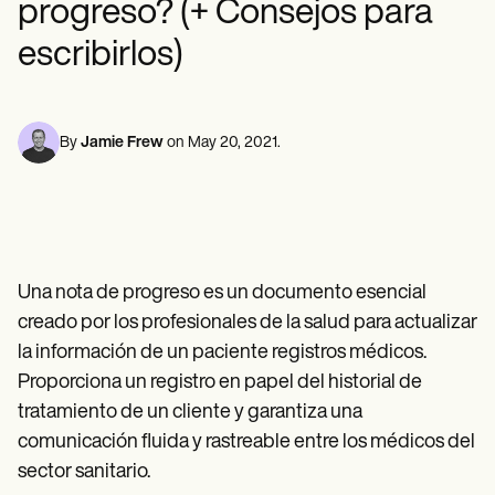
progreso? (+ Consejos para
Profesionales de la Salud Mental
Life coaches
Insurance claims
Speech therapists
Trabajo Social
Massage therapists
escribirlos)
Nutricionistas
Personal trainers
Fisioterapia
Psicología
Enfermeras/os
Masajistas
By
Jamie Frew
on
May 20, 2021
.
Terapia Ocupacional
Resources
Blogs
Guías
Comparación
Guías de la app
Una nota de progreso es un documento esencial
Plantillas
Códigos ICD
creado por los profesionales de la salud para actualizar
Procedure Codes
la información de un paciente registros médicos.
Superbill Template
Proporciona un registro en papel del historial de
Notas SOAP
Treatment Plan Template
tratamiento de un cliente y garantiza una
Informed Consent Form
comunicación fluida y rastreable entre los médicos del
Social Work Treatment Plans
sector sanitario.
DAR Note Template