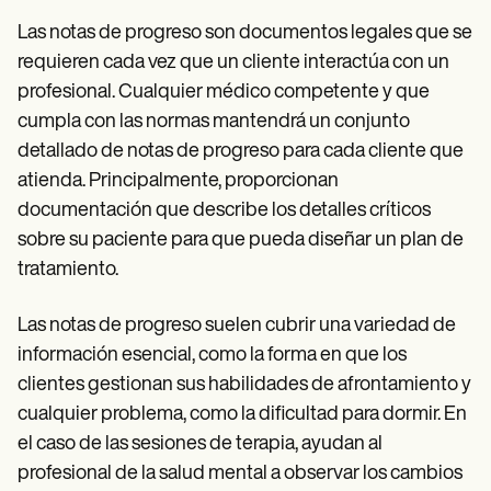
Patient Visit Summary Template
Help Center
Las notas de progreso son documentos legales que se
Demos
requieren cada vez que un cliente interactúa con un
Training Hub
Webinars
profesional. Cualquier médico competente y que
Switch to Carepatron
cumpla con las normas mantendrá un conjunto
Become a Partner
detallado de notas de progreso para cada cliente que
Pricing
Why Carepatron?
atienda. Principalmente, proporcionan
Login
documentación que describe los detalles críticos
Get started
sobre su paciente para que pueda diseñar un plan de
tratamiento.
Las notas de progreso suelen cubrir una variedad de
información esencial, como la forma en que los
clientes gestionan sus habilidades de afrontamiento y
cualquier problema, como la dificultad para dormir. En
el caso de las sesiones de terapia, ayudan al
profesional de la salud mental a observar los cambios