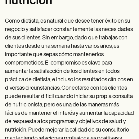
nutrición
Patient Visit Summary Template
Help Center
Demos
Training Hub
Como dietista, es natural que desee tener éxito en su
Webinars
negocio y satisfacer constantemente las necesidades
Switch to Carepatron
de sus clientes. Sin embargo, dado que trabajas con
Become a Partner
Pricing
clientes desde una semana hasta varios años, es
Why Carepatron?
importante que sepas cómo mantenerlos
Login
Get started
comprometidos. El compromiso es clave para
aumentar la satisfacción de los clientes en todos
práctica de dietista, e incluso los resultados clínicos en
diversas circunstancias. Conectarse con los clientes
puede resultar difícil cuando iniciar su propia consulta
de nutricionista, pero es una de las maneras más
fáciles de mantener el interés y aumentar la capacidad
de respuesta a los programas y objetivos de salud y
nutrición. Puede mejorar la calidad de su consultorio
manteniendo relaciones profesionales positivas y