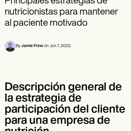
Principales estrategias de
Profesionales de la Salud Mental
Life coaches
Insurance claims
Speech therapists
Trabajo Social
nutricionistas para mantener
Massage therapists
Nutricionistas
Personal trainers
Fisioterapia
al paciente motivado
Psicología
Enfermeras/os
Masajistas
Terapia Ocupacional
By
Jamie Frew
on
Jun 7, 2022
.
Resources
Blogs
Guías
Comparación
Guías de la app
Plantillas
Descripción general de
Códigos ICD
Procedure Codes
la estrategia de
Superbill Template
Notas SOAP
participación del cliente
Treatment Plan Template
Informed Consent Form
para una empresa de
Social Work Treatment Plans
DAR Note Template