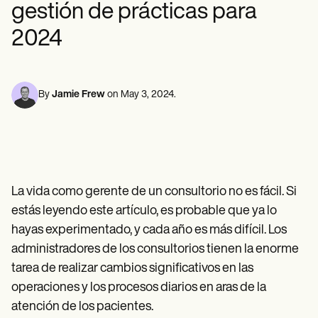
Profesionales de la Salud Mental
Life coaches
gestión de prácticas para
Insurance claims
Speech therapists
Trabajo Social
Massage therapists
Nutricionistas
2024
Personal trainers
Fisioterapia
Psicología
Enfermeras/os
Masajistas
By
Jamie Frew
on
May 3, 2024
.
Terapia Ocupacional
Resources
Blogs
Guías
Comparación
Guías de la app
La vida como gerente de un consultorio no es fácil. Si
Plantillas
Códigos ICD
estás leyendo este artículo, es probable que ya lo
Procedure Codes
hayas experimentado, y cada año es más difícil. Los
Superbill Template
Notas SOAP
administradores de los consultorios tienen la enorme
Treatment Plan Template
tarea de realizar cambios significativos en las
Informed Consent Form
operaciones y los procesos diarios en aras de la
Social Work Treatment Plans
DAR Note Template
atención de los pacientes.