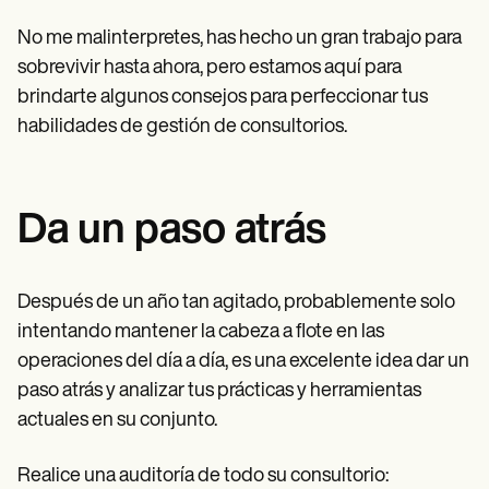
Patient Visit Summary Template
Help Center
No me malinterpretes, has hecho un gran trabajo para
Demos
sobrevivir hasta ahora, pero estamos aquí para
Training Hub
Webinars
brindarte algunos consejos para perfeccionar tus
Switch to Carepatron
habilidades de gestión de consultorios.
Become a Partner
Pricing
Why Carepatron?
Login
Da un paso atrás
Get started
Después de un año tan agitado, probablemente solo
intentando mantener la cabeza a flote en las
operaciones del día a día, es una excelente idea dar un
paso atrás y analizar tus prácticas y herramientas
actuales en su conjunto.
Realice una auditoría de todo su consultorio: