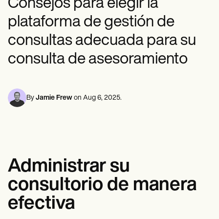
Consejos para elegir la
Profesionales de la Salud Mental
Life coaches
Insurance claims
Speech therapists
Trabajo Social
Massage therapists
plataforma de gestión de
Nutricionistas
Personal trainers
Fisioterapia
consultas adecuada para su
Psicología
Enfermeras/os
consulta de asesoramiento
Masajistas
Terapia Ocupacional
Resources
Blogs
By
Jamie Frew
on
Aug 6, 2025
.
Guías
Comparación
Guías de la app
Plantillas
Códigos ICD
Procedure Codes
Superbill Template
Administrar su
Notas SOAP
consultorio de manera
Treatment Plan Template
Informed Consent Form
efectiva
Social Work Treatment Plans
DAR Note Template