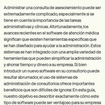
Patient Visit Summary Template
Help Center
Administrar una consulta de asesoramiento puede ser
Demos
extremadamente complicado, especialmente si se
Training Hub
Webinars
tiene en cuenta la importancia de las tareas
Switch to Carepatron
administrativas y clínicas. Afortunadamente, los
Become a Partner
Pricing
avances recientes en el software de atención médica
Why Carepatron?
significan que existen herramientas específicas que
Login
se han diseñado para ayudar a la administración. Estos
Get started
sistemas se han integrado con una amplia variedad de
herramientas que pueden simplificar la administración
y ahorrar tiempo y dinero a su empresa. Si bien
introducir un nuevo software en su consultorio puede
resultar abrumador, el uso de sistemas de
administración de consultorios ofrece importantes
beneficios que son difíciles de ignorar. En esta guía,
nuestro objetivo es describir exactamente cómo este
tipo de software puede ser ventajoso para su empresa