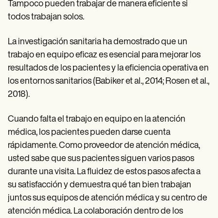
Patient Visit Summary Template
Tampoco pueden trabajar de manera eficiente si
Help Center
todos trabajan solos.
Demos
Training Hub
Webinars
La investigación sanitaria ha demostrado que un
Switch to Carepatron
trabajo en equipo eficaz es esencial para mejorar los
Become a Partner
resultados de los pacientes y la eficiencia operativa en
Pricing
Why Carepatron?
los entornos sanitarios (Babiker et al., 2014; Rosen et al.,
Login
2018).
Get started
Cuando falta el trabajo en equipo en la atención
médica, los pacientes pueden darse cuenta
rápidamente. Como proveedor de atención médica,
usted sabe que sus pacientes siguen varios pasos
durante una visita. La fluidez de estos pasos afecta a
su satisfacción y demuestra qué tan bien trabajan
juntos sus equipos de atención médica y su centro de
atención médica. La colaboración dentro de los