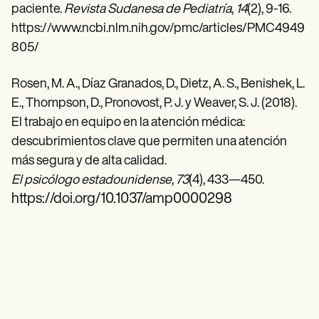
paciente.
Revista Sudanesa de Pediatría
,
14
(2), 9-16.
https://www.ncbi.nlm.nih.gov/pmc/articles/PMC4949
805/
Rosen, M. A., Díaz Granados, D., Dietz, A. S., Benishek, L.
E., Thompson, D., Pronovost, P. J. y Weaver, S. J. (2018).
El trabajo en equipo en la atención médica:
descubrimientos clave que permiten una atención
más segura y de alta calidad.
El psicólogo estadounidense
,
73
(4), 433—450.
https://doi.org/10.1037/amp0000298