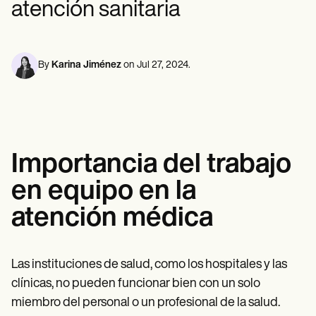
atención sanitaria
Profesionales de la Salud Mental
Life coaches
Insurance claims
Speech therapists
Trabajo Social
Massage therapists
Nutricionistas
Personal trainers
Fisioterapia
Psicología
By
Karina Jiménez
on
Jul 27, 2024
.
Enfermeras/os
Masajistas
Terapia Ocupacional
Resources
Blogs
Guías
Importancia del trabajo
Comparación
Guías de la app
en equipo en la
Plantillas
Códigos ICD
atención médica
Procedure Codes
Superbill Template
Notas SOAP
Treatment Plan Template
Las instituciones de salud, como los hospitales y las
Informed Consent Form
clínicas, no pueden funcionar bien con un solo
Social Work Treatment Plans
miembro del personal o un profesional de la salud.
DAR Note Template