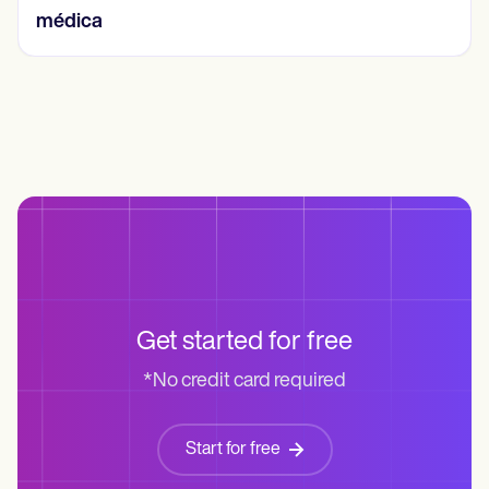
Get started for free
*No credit card required
Start for free