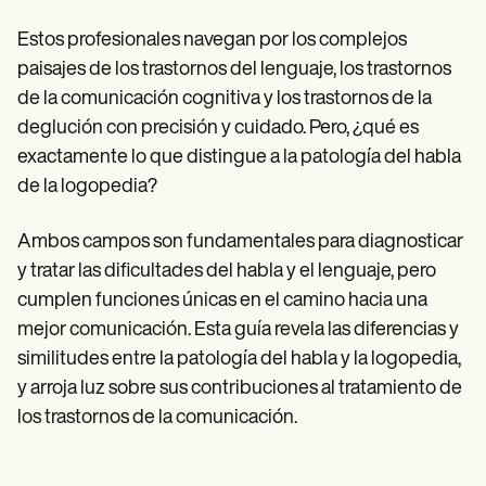
Patient Visit Summary Template
Help Center
Estos profesionales navegan por los complejos
Demos
Training Hub
paisajes de los trastornos del lenguaje, los trastornos
Webinars
de la comunicación cognitiva y los trastornos de la
Switch to Carepatron
deglución con precisión y cuidado. Pero, ¿qué es
Become a Partner
Pricing
exactamente lo que distingue a la patología del habla
Why Carepatron?
de la logopedia?
Login
Get started
Ambos campos son fundamentales para diagnosticar
y tratar las dificultades del habla y el lenguaje, pero
cumplen funciones únicas en el camino hacia una
mejor comunicación. Esta guía revela las diferencias y
similitudes entre la patología del habla y la logopedia,
y arroja luz sobre sus contribuciones al tratamiento de
los trastornos de la comunicación.