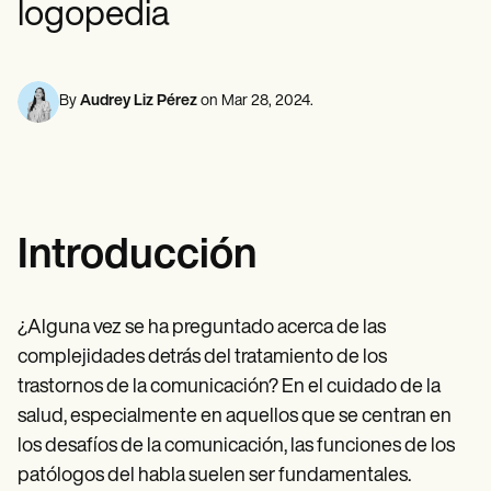
logopedia
Profesionales de la Salud Mental
Life coaches
Insurance claims
Speech therapists
Trabajo Social
Massage therapists
Nutricionistas
Personal trainers
Fisioterapia
Psicología
By
Audrey Liz Pérez
on
Mar 28, 2024
.
Enfermeras/os
Masajistas
Terapia Ocupacional
Resources
Blogs
Guías
Introducción
Comparación
Guías de la app
Plantillas
Códigos ICD
¿Alguna vez se ha preguntado acerca de las
Procedure Codes
complejidades detrás del tratamiento de los
Superbill Template
Notas SOAP
trastornos de la comunicación? En el cuidado de la
Treatment Plan Template
salud, especialmente en aquellos que se centran en
Informed Consent Form
los desafíos de la comunicación, las funciones de los
Social Work Treatment Plans
DAR Note Template
patólogos del habla suelen ser fundamentales.