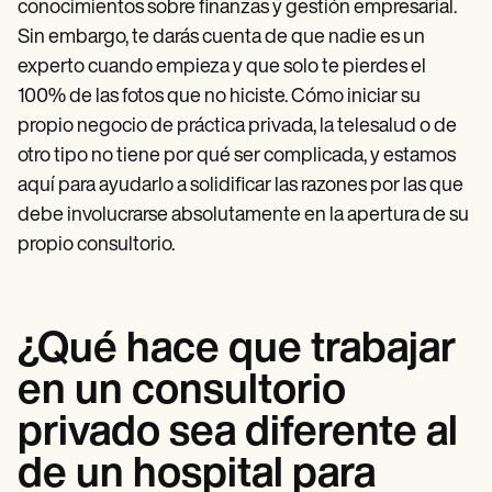
Patient Visit Summary Template
conocimientos sobre finanzas y gestión empresarial.
Help Center
Sin embargo, te darás cuenta de que nadie es un
Demos
experto cuando empieza y que solo te pierdes el
Training Hub
Webinars
100% de las fotos que no hiciste. Cómo iniciar su
Switch to Carepatron
propio negocio de práctica privada, la telesalud o de
Become a Partner
Pricing
otro tipo no tiene por qué ser complicada, y estamos
Why Carepatron?
aquí para ayudarlo a solidificar las razones por las que
Login
debe involucrarse absolutamente en la apertura de su
Get started
propio consultorio.
¿Qué hace que trabajar
en un consultorio
privado sea diferente al
de un hospital para