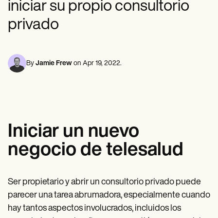
iniciar su propio consultorio
Profesionales de la Salud Mental
Life coaches
Insurance claims
Speech therapists
Trabajo Social
Massage therapists
privado
Nutricionistas
Personal trainers
Fisioterapia
Psicología
Enfermeras/os
Masajistas
By
Jamie Frew
on
Apr 19, 2022
.
Terapia Ocupacional
Resources
Blogs
Guías
Comparación
Guías de la app
Iniciar un nuevo
Plantillas
Códigos ICD
negocio de telesalud
Procedure Codes
Superbill Template
Notas SOAP
Treatment Plan Template
Ser propietario y abrir un consultorio privado puede
Informed Consent Form
parecer una tarea abrumadora, especialmente cuando
Social Work Treatment Plans
hay tantos aspectos involucrados, incluidos los
DAR Note Template