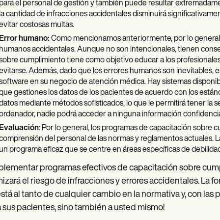
para el personal de gestión y también puede resultar extremadamen
la cantidad de infracciones accidentales disminuirá significativame
evitar costosas multas.
Error humano:
Como mencionamos anteriormente, por lo general, 
humanos accidentales. Aunque no son intencionales, tienen consec
sobre cumplimiento tiene como objetivo educar a los profesionales
evitarse. Además, dado que los errores humanos son inevitables, es
software en su negocio de atención médica. Hay sistemas disponib
que gestiones los datos de los pacientes de acuerdo con los estánd
datos mediante métodos sofisticados, lo que le permitirá tener la se
ordenador, nadie podrá acceder a ninguna información confidencia
Evaluación
: Por lo general, los programas de capacitación sobre
comprensión del personal de las normas y reglamentos actuales. La
un programa eficaz que se centre en áreas específicas de debilidad
plementar programas efectivos de capacitación sobre cum
izará el riesgo de infracciones y errores accidentales. La 
stá al tanto de cualquier cambio en la normativa y, con las
a sus pacientes, sino también a usted mismo!