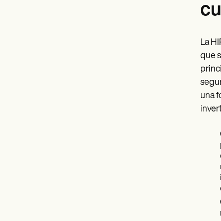
cu
La HI
que s
princ
segur
una f
inver