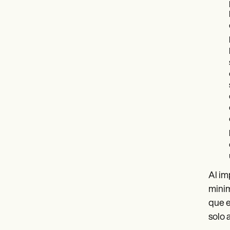
Al im
minim
que e
solo 