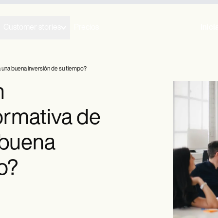
Customer stories
Precios
Inici
a una buena inversión de su tiempo?
n
ormativa de
 buena
o?