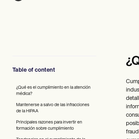
Profesionales de la Salud Mental
Trabajo Social
Nutricionistas
Fisioterapia
Psicología
Enfermeras/os
Masajistas
Terapia Ocupacional
Resources
¿Q
Blogs
Guías
Table of content
Comparación
Guías de la app
Cumpl
Plantillas
¿Qué es el cumplimiento en la atención
Códigos ICD
indus
médica?
Procedure Codes
detal
Superbill Template
Mantenerse a salvo de las infracciones
infor
Notas SOAP
de la HIPAA
Treatment Plan Template
consu
Informed Consent Form
Principales razones para invertir en
posib
Social Work Treatment Plans
formación sobre cumplimiento
fraud
DAR Note Template