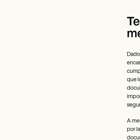
Te
m
Dado 
encar
cumpl
que l
docum
impor
segur
A med
por l
docum