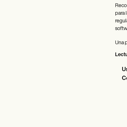
Recom
para 
regul
softw
Una p
Lectu
Us
C