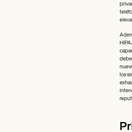
priva
teléf
eleva
Ademá
HIPAA
capac
deben
nuevo
los s
exhau
inten
reput
Pr