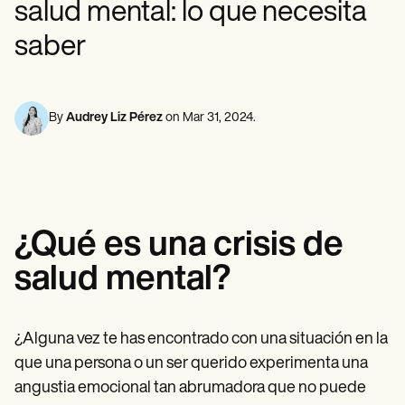
salud mental: lo que necesita
Profesionales de la Salud Mental
Life coaches
Insurance claims
Speech therapists
Trabajo Social
Massage therapists
saber
Nutricionistas
Personal trainers
Fisioterapia
Psicología
Enfermeras/os
Masajistas
By
Audrey Liz Pérez
on
Mar 31, 2024
.
Terapia Ocupacional
Resources
Blogs
Guías
Comparación
Guías de la app
¿Qué es una crisis de
Plantillas
Códigos ICD
salud mental?
Procedure Codes
Superbill Template
Notas SOAP
Treatment Plan Template
¿Alguna vez te has encontrado con una situación en la
Informed Consent Form
que una persona o un ser querido experimenta una
Social Work Treatment Plans
angustia emocional tan abrumadora que no puede
DAR Note Template