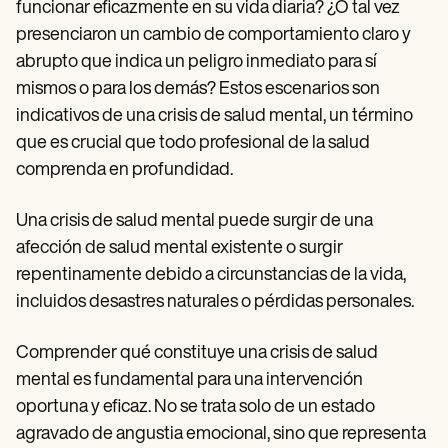
Patient Visit Summary Template
funcionar eficazmente en su vida diaria? ¿O tal vez
Help Center
presenciaron un cambio de comportamiento claro y
Demos
abrupto que indica un peligro inmediato para sí
Training Hub
Webinars
mismos o para los demás? Estos escenarios son
Switch to Carepatron
indicativos de una crisis de salud mental, un término
Become a Partner
Pricing
que es crucial que todo profesional de la salud
Why Carepatron?
comprenda en profundidad.
Login
Get started
Una crisis de salud mental puede surgir de una
afección de salud mental existente o surgir
repentinamente debido a circunstancias de la vida,
incluidos desastres naturales o pérdidas personales.
Comprender qué constituye una crisis de salud
mental es fundamental para una intervención
oportuna y eficaz. No se trata solo de un estado
agravado de angustia emocional, sino que representa