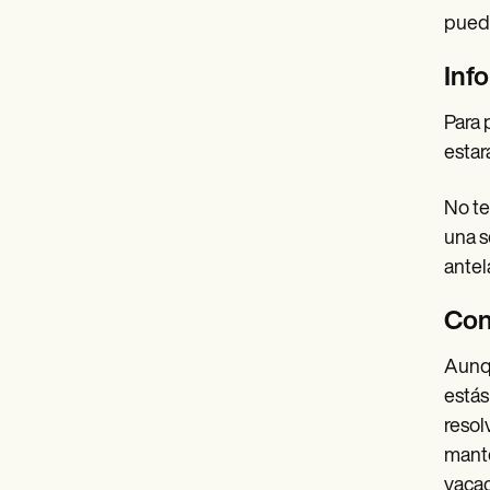
pueda
Inf
Para 
estar
No te
una s
antel
Con
Aunqu
estás
resol
mante
vacac