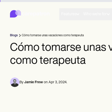
Carepatron
Product
Programación de citas
Features
Who we're for
Documentación Médica
Portal para Pacientes
Historial Médico
Facturación
Blogs
Cómo tomarse unas vacaciones como terapeuta
Cumplimiento de Normativas
Formularios Online
Cómo tomarse unas 
Recordatorios
Pagos
como terapeuta
Telesalud
Notas clínicas
Administración de Prácticas
Community
Profesionales independientes
By
Jamie Frew
on
Apr 3, 2024
.
Consultorios
Equipos
Counselors
Coaches
Fonoaudiología
Quiropráctica