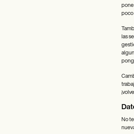
poner
poco 
Tambi
las s
gesti
algun
ponga
Cambi
traba
¡volve
Dat
No te
nueva