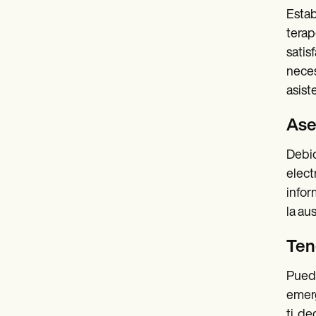
Estab
terap
satis
neces
asist
Ase
Debid
elect
infor
la au
Ten
Puede
emerg
ti, d