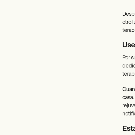
Despu
otro 
terap
Use
Por s
dedic
terap
Cuand
casa.
rejuv
notif
Esta