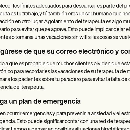
lecer los límites adecuados para descansar es parte del p
euta es tu trabajo, y tú también eres un ser humano que ne
facción en otro lugar. Agotamiento del terapeuta es algo mu
ario para evitar que se agrave. Esto puede implicar dejar el 
entes o tomarse unas vacaciones sin wifi si las cosas se vu
gúrese de que su correo electrónico y cor
o a que es probable que muchos clientes olviden que estás
rónico para recordarles las vacaciones de su terapeuta de m
mar a los pacientes sobre tu paradero para evitar la falta de 
sencia del terapeuta.
ga un plan de emergencia
n ocurrir emergencias y, para prevenir la ansiedad y el est
encia. Esto puede significar contar con una red de terapeu
edicar tiempo a pensar en posibles situaciones hipotéticas