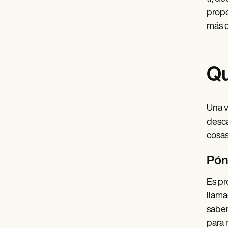
propo
más c
Qu
Una v
desca
cosas
Pón
Es pr
llama
sabem
para 