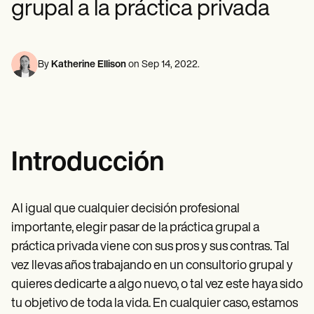
grupal a la práctica privada
Profesionales de la Salud Mental
Life coaches
Insurance claims
Speech therapists
Trabajo Social
Massage therapists
Nutricionistas
Personal trainers
Fisioterapia
Psicología
By
Katherine Ellison
on
Sep 14, 2022
.
Enfermeras/os
Masajistas
Terapia Ocupacional
Resources
Blogs
Guías
Introducción
Comparación
Guías de la app
Plantillas
Códigos ICD
Al igual que cualquier decisión profesional
Procedure Codes
importante, elegir pasar de la práctica grupal a
Superbill Template
Notas SOAP
práctica privada viene con sus pros y sus contras. Tal
Treatment Plan Template
vez llevas años trabajando en un consultorio grupal y
Informed Consent Form
quieres dedicarte a algo nuevo, o tal vez este haya sido
Social Work Treatment Plans
DAR Note Template
tu objetivo de toda la vida. En cualquier caso, estamos