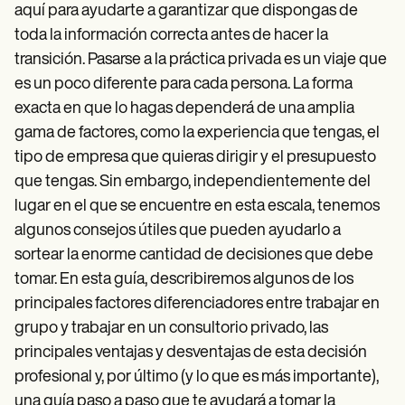
Patient Visit Summary Template
aquí para ayudarte a garantizar que dispongas de
Help Center
toda la información correcta antes de hacer la
Demos
Training Hub
transición. Pasarse a la práctica privada es un viaje que
Webinars
es un poco diferente para cada persona. La forma
Switch to Carepatron
exacta en que lo hagas dependerá de una amplia
Become a Partner
Pricing
gama de factores, como la experiencia que tengas, el
Why Carepatron?
tipo de empresa que quieras dirigir y el presupuesto
Login
que tengas. Sin embargo, independientemente del
Get started
lugar en el que se encuentre en esta escala, tenemos
algunos consejos útiles que pueden ayudarlo a
sortear la enorme cantidad de decisiones que debe
tomar. En esta guía, describiremos algunos de los
principales factores diferenciadores entre trabajar en
grupo y trabajar en un consultorio privado, las
principales ventajas y desventajas de esta decisión
profesional y, por último (y lo que es más importante),
una guía paso a paso que te ayudará a tomar la