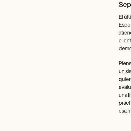
Sep
El úl
Esper
atien
clien
demos
Piens
un si
quier
evalu
una l
práct
esa m