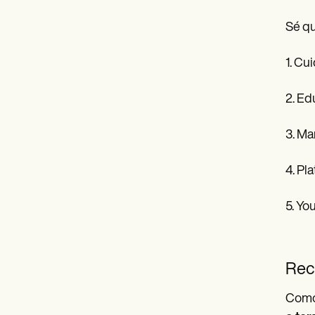
Sé qu
1. Cu
2. Ed
3. Ma
4. Pl
5. Yo
Rec
Como 