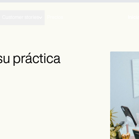
Customer stories
Precios
Inici
u práctica