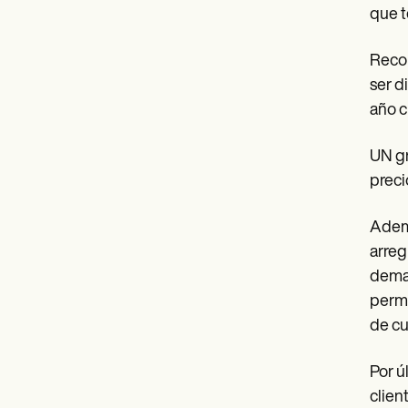
que t
Recom
ser d
año c
UN gr
preci
Ademá
arreg
demas
permi
de cu
Por ú
clien