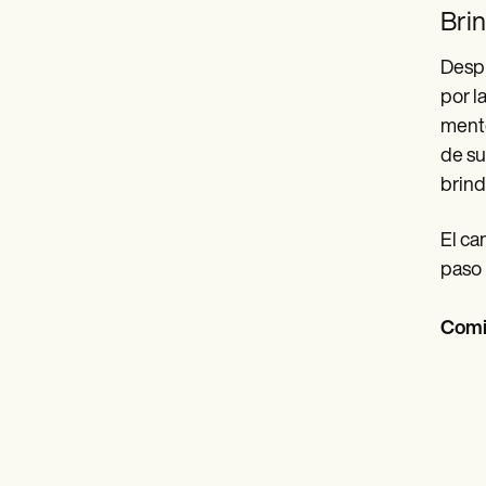
Brin
Despu
por l
mente
de su
brind
El ca
paso 
Comi