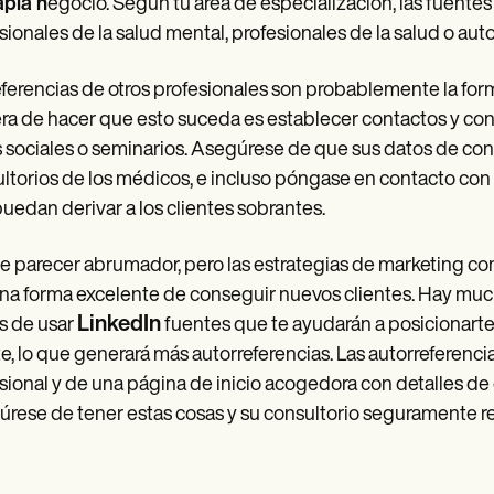
apia n
egocio. Según tu área de especialización, las fuentes
sionales de la salud mental, profesionales de la salud o auto
eferencias de otros profesionales son probablemente la for
a de hacer que esto suceda es establecer contactos y cono
 sociales o seminarios. Asegúrese de que sus datos de cont
ltorios de los médicos, e incluso póngase en contacto con
uedan derivar a los clientes sobrantes.
 parecer abrumador, pero las estrategias de marketing c
na forma excelente de conseguir nuevos clientes. Hay much
LinkedIn
es de usar
fuentes que te ayudarán a posicionarte
te, lo que generará más autorreferencias. Las autorrefere
sional y de una página de inicio acogedora con detalles de
rese de tener estas cosas y su consultorio seguramente rec