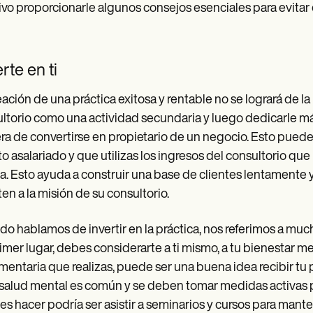
ivo proporcionarle algunos consejos esenciales para evitar 
erte en ti
eación de una práctica exitosa y rentable no se logrará de l
ltorio como una actividad secundaria y luego dedicarle m
a de convertirse en propietario de un negocio. Esto puede 
o asalariado y que utilizas los ingresos del consultorio que
. Esto ayuda a construir una base de clientes lentamente y 
en a la misión de su consultorio.
o hablamos de invertir en la práctica, nos referimos a mu
imer lugar, debes considerarte a ti mismo, a tu bienestar m
mentaria que realizas, puede ser una buena idea recibir tu p
 salud mental es común y se deben tomar medidas activas pa
s hacer podría ser asistir a seminarios y cursos para mant