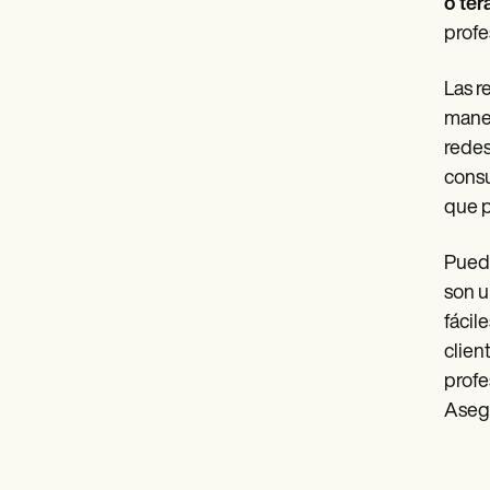
o ter
profe
Las r
maner
redes
consu
que p
Puede
son u
fácil
clien
profe
Asegú