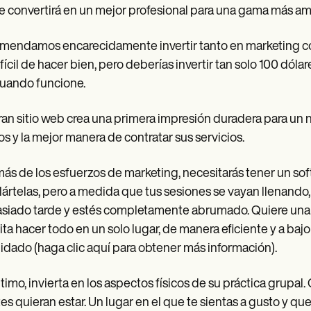
e convertirá en un mejor profesional para una gama más am
endamos encarecidamente invertir tanto en marketing com
ifícil de hacer bien, pero deberías invertir tan solo 100 dól
uando funcione.
an sitio web crea una primera impresión duradera para un n
os y la mejor manera de contratar sus servicios.
s de los esfuerzos de marketing, necesitarás tener un softw
lártelas, pero a medida que tus sesiones se vayan llenando,
iado tarde y estés completamente abrumado. Quiere una a
ta hacer todo en un solo lugar, de manera eficiente y a b
idado (haga clic aquí para obtener más información).
ltimo, invierta en los aspectos físicos de su práctica grupa
tes quieran estar. Un lugar en el que te sientas a gusto y que 