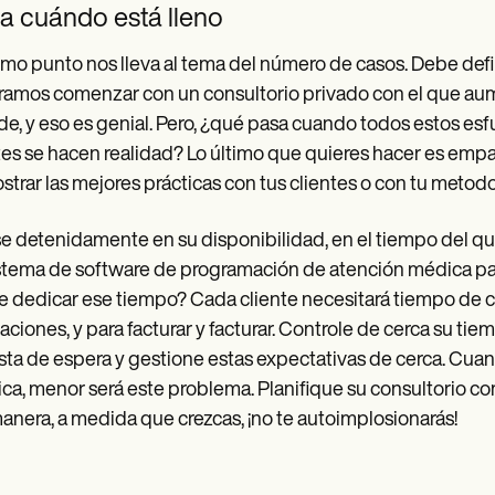
a cuándo está lleno
timo punto nos lleva al tema del número de casos. Debe defi
amos comenzar con un consultorio privado con el que aum
de, y eso es genial. Pero, ¿qué pasa cuando todos estos e
tes se hacen realidad? Lo último que quieres hacer es emp
trar las mejores prácticas con tus clientes o con tu metodo
e detenidamente en su disponibilidad, en el tiempo del qu
stema de software de programación de atención médica para
e dedicar ese tiempo? Cada cliente necesitará tiempo de con
aciones, y para facturar y facturar. Controle de cerca su tie
ista de espera y gestione estas expectativas de cerca. Cua
ica, menor será este problema. Planifique su consultorio com
anera, a medida que crezcas, ¡no te autoimplosionarás!