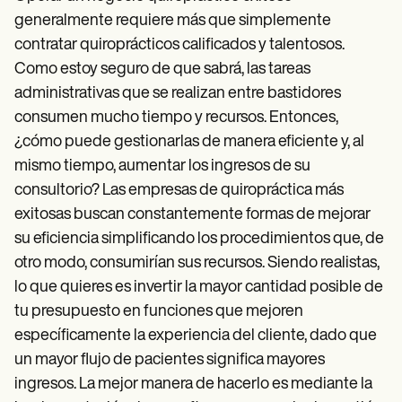
Patient Visit Summary Template
Help Center
generalmente requiere más que simplemente
Demos
contratar quiroprácticos calificados y talentosos.
Training Hub
Como estoy seguro de que sabrá, las tareas
Webinars
Switch to Carepatron
administrativas que se realizan entre bastidores
Become a Partner
consumen mucho tiempo y recursos. Entonces,
Pricing
¿cómo puede gestionarlas de manera eficiente y, al
Why Carepatron?
Login
mismo tiempo, aumentar los ingresos de su
Get started
consultorio? Las empresas de quiropráctica más
exitosas buscan constantemente formas de mejorar
su eficiencia simplificando los procedimientos que, de
otro modo, consumirían sus recursos. Siendo realistas,
lo que quieres es invertir la mayor cantidad posible de
tu presupuesto en funciones que mejoren
específicamente la experiencia del cliente, dado que
un mayor flujo de pacientes significa mayores
ingresos. La mejor manera de hacerlo es mediante la