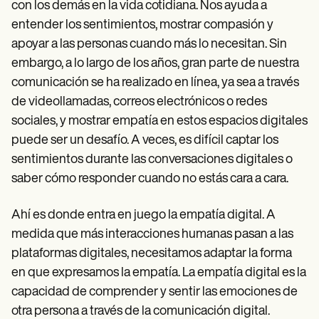
Patient Visit Summary Template
con los demás en la vida cotidiana. Nos ayuda a
Help Center
entender los sentimientos, mostrar compasión y
Demos
apoyar a las personas cuando más lo necesitan. Sin
Training Hub
Webinars
embargo, a lo largo de los años, gran parte de nuestra
Switch to Carepatron
comunicación se ha realizado en línea, ya sea a través
Become a Partner
Pricing
de videollamadas, correos electrónicos o redes
Why Carepatron?
sociales, y mostrar empatía en estos espacios digitales
Login
puede ser un desafío. A veces, es difícil captar los
Get started
sentimientos durante las conversaciones digitales o
saber cómo responder cuando no estás cara a cara.
Ahí es donde entra en juego la empatía digital. A
medida que más interacciones humanas pasan a las
plataformas digitales, necesitamos adaptar la forma
en que expresamos la empatía. La empatía digital es la
capacidad de comprender y sentir las emociones de
otra persona a través de la comunicación digital.