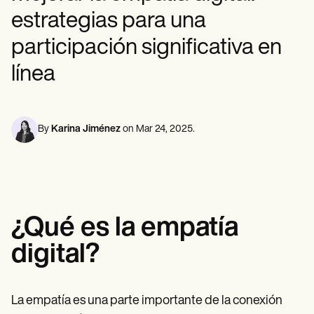
Profesionales de la Salud Mental
Life coaches
Insurance claims
estrategias para una
Speech therapists
Trabajo Social
Massage therapists
Nutricionistas
participación significativa en
Personal trainers
Fisioterapia
Psicología
línea
Enfermeras/os
Masajistas
Terapia Ocupacional
Resources
By
Karina Jiménez
on
Mar 24, 2025
.
Blogs
Guías
Comparación
Guías de la app
Plantillas
Códigos ICD
Procedure Codes
¿Qué es la empatía
Superbill Template
Notas SOAP
digital?
Treatment Plan Template
Informed Consent Form
Social Work Treatment Plans
La empatía es una parte importante de la conexión
DAR Note Template